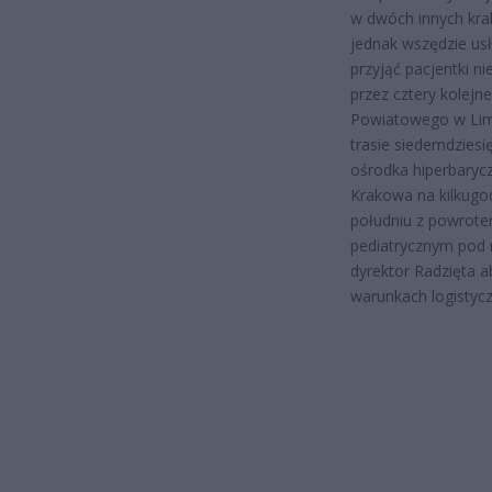
w dwóch innych kra
jednak wszędzie us
przyjąć pacjentki ni
przez cztery kolejn
Powiatowego w Lima
trasie siedemdziesi
ośrodka hiperbaryc
Krakowa na kilkugo
południu z powrote
pediatrycznym pod n
dyrektor Radzięta a
warunkach logistyc