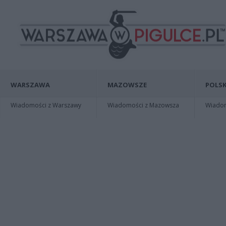
WARSZAWA
MAZOWSZE
POLSK
Wiadomości z Warszawy
Wiadomości z Mazowsza
Wiadomo