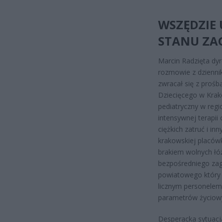
WSZĘDZIE 
STANU ZA
Marcin Radzięta dy
rozmowie z dzienni
zwracał się z prośb
Dziecięcego w Krako
pediatryczny w reg
intensywnej terapi
ciężkich zatruć i in
krakowskiej placówk
brakiem wolnych łó
bezpośredniego zag
powiatowego który 
licznym personele
parametrów życiowy
Desperacka sytuacj