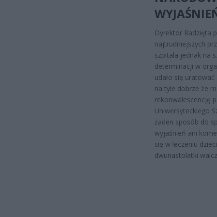
WYJAŚNIE
Dyrektor Radzięta p
najtrudniejszych pr
szpitala jednak na
determinacji w org
udało się uratować 
na tyle dobrze że 
rekonwalescencję po
Uniwersyteckiego Sz
żaden sposób do spr
wyjaśnień ani komen
się w leczeniu dziec
dwunastolatki walcz