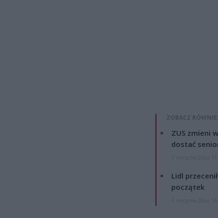
ZOBACZ RÓWNIE
ZUS zmieni w
dostać senio
7 sierpnia 2026 13
Lidl przeceni
początek
4 sierpnia 2026 16