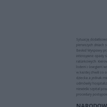
Sytuację dodatkow
pierwszych dniach 
Beskid Wyspowy prz
intensywne opady ś
ratunkowych. Kiero
lodem i śniegiem w
w każdej chwili co
dziecka a jednak mi
odmówiły hospitaliz
niewielki szpital p
procedury postępow
NARODOWY