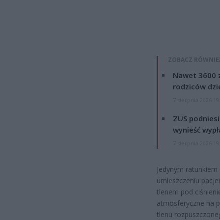
ZOBACZ RÓWNIE
Nawet 3600 z
rodziców dzie
7 sierpnia 2026 19
ZUS podniesie
wynieść wypł
7 sierpnia 2026 19
Jedynym ratunkiem d
umieszczeniu pacje
tlenem pod ciśnieni
atmosferyczne na p
tlenu rozpuszczoneg