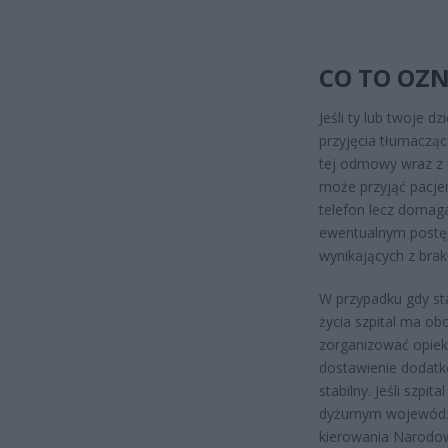
CO TO OZN
Jeśli ty lub twoje d
przyjęcia tłumaczą
tej odmowy wraz z 
może przyjąć pacje
telefon lecz domag
ewentualnym postęp
wynikających z brak
W przypadku gdy sta
życia szpital ma ob
zorganizować opiekę
dostawienie dodatk
stabilny. Jeśli szp
dyżurnym wojewódzk
kierowania Narodo