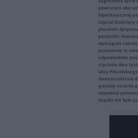
zagrożenia życia 
powrotem aby umo
hiperbarycznej po
Szpital Dziecięcy
placówki dysponu
pacjentki tłumac
wymagała całodobo
powiatowy w niew
odpowiednim pozi
stycznia dwa tys
ulicy Piłsudskie
dwunastoletnia d
gazowy straciła 
wypełniał pomiesz
dopóki nie było ju