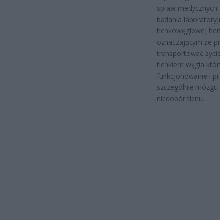
spraw medycznych 
badania laboratoryj
tlenkowęglowej he
oznaczającym że pr
transportować życi
tlenkiem węgla któr
funkcjonowanie i p
szczególnie mózgu 
niedobór tlenu.