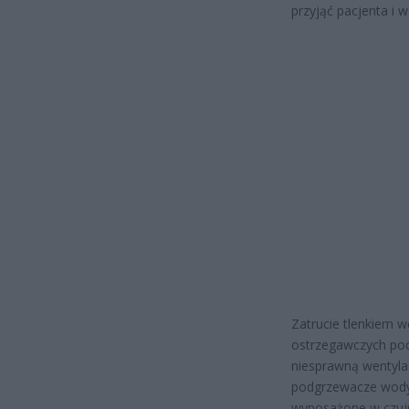
przyjąć pacjenta i w
Zatrucie tlenkiem 
ostrzegawczych pod
niesprawną wentylac
podgrzewacze wody
wyposażone w czujni