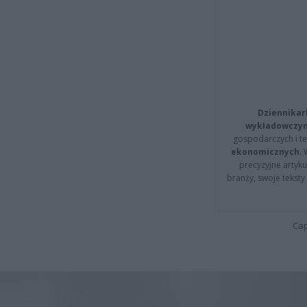
Dziennikar
wykładowczyn
gospodarczych i t
ekonomicznych
.
precyzyjne artyku
branży, swoje tekst
Cap