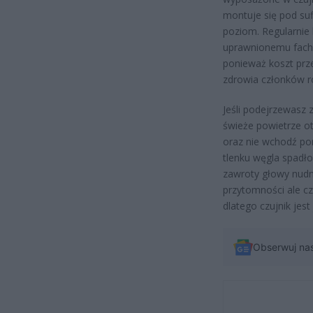
montuje się pod suf
poziom. Regularnie 
uprawnionemu facho
ponieważ koszt prze
zdrowia członków r
Jeśli podejrzewasz
świeże powietrze ot
oraz nie wchodź po
tlenku węgla spadł
zawroty głowy nudn
przytomności ale c
dlatego czujnik jes
Obserwuj na