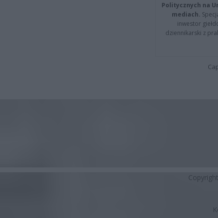
Politycznych na 
mediach.
Specja
inwestor giełd
dziennikarski z pr
Cap
Copyrigh
K