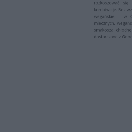
rozkoszować się 
kombinacje. Bez wzg
wegańskiej – w G
mlecznych, wegańsk
smakosza chłodne
dostarczane z Good 