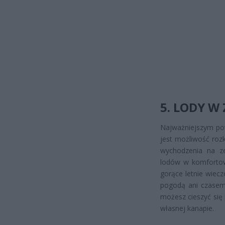
5. LODY 
Najważniejszym po
jest możliwość roz
wychodzenia na z
lodów w komfortow
gorące letnie wiecz
pogodą ani czasem
możesz cieszyć się
własnej kanapie.