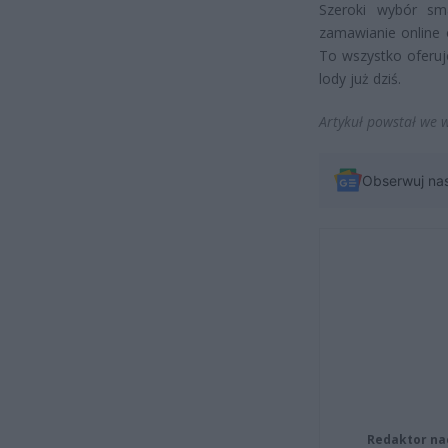
Szeroki wybór sma
zamawianie online 
To wszystko oferuj
lody już dziś.
Artykuł powstał we 
Obserwuj na
Redaktor na