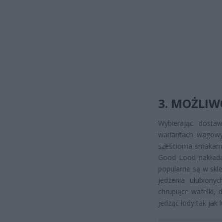
3. MOŻLIW
Wybierając dost
wariantach wagowy
sześcioma smakami 
Good Lood nakładan
popularne są w skl
jedzenia ulubion
chrupiące wafelki,
jedząc lody tak jak 