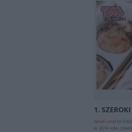
1. SZERO
Good Lood
to lodz
w 2016 roku zmien