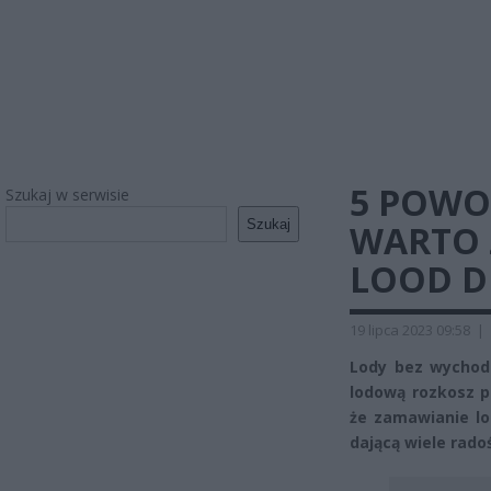
5 POWO
Szukaj w serwisie
Szukaj
WARTO 
LOOD D
19 lipca 2023 09:58
|
Lody bez wychodz
lodową rozkosz p
że zamawianie lo
dającą wiele rado