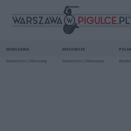
WARSZAWA
MAZOWSZE
POLSK
Wiadomości z Warszawy
Wiadomości z Mazowsza
Wiadomo