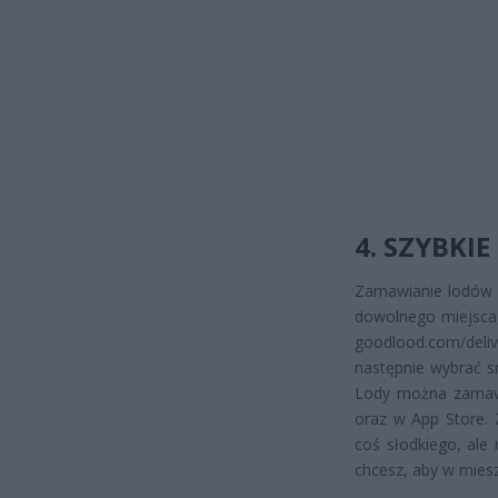
4. SZYBKI
Zamawianie lodów z
dowolnego miejsca,
goodlood.com/deli
następnie wybrać sm
Lody można zamawi
oraz w App Store. 
coś słodkiego, ale
chcesz, aby w miesz