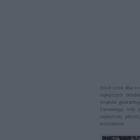
Good Lood dba o na
najlepszych skład
smaków gwarantuje 
Zamawiając lody
najwyższej jakości
orzeźwienie.