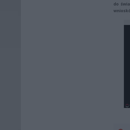
do świa
wnioskó