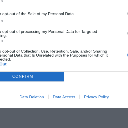
In
CZ RÓWNIEŻ:
letni obywatel Ukrainy zaatakował zakonnicę i zerwał jej krzy
o opt-out of the Sale of my Personal Data.
az nastąpił zwrot w sprawie
In
erpnia 2026 15:40
to opt-out of processing my Personal Data for Targeted
ing.
et 3600 zł miesięcznie zamiast 800+. Nowa propozycja dla
In
ziców dzieci do 3. roku życia
o opt-out of Collection, Use, Retention, Sale, and/or Sharing
erpnia 2026 19:29
ersonal Data that Is Unrelated with the Purposes for which it
lected.
Out
nym przygotowaniu przedszkolnym,
iązkowych zajęciach w szkole podstawowej,
CONFIRM
e w szkołach ponadpodstawowych.
eci uczęszczających do ukraińskich szkół zdalnie zachowano mo
Data Deletion
Data Access
Privacy Policy
acji nauki, jednak taka forma nie uprawnia do pobierania świadc