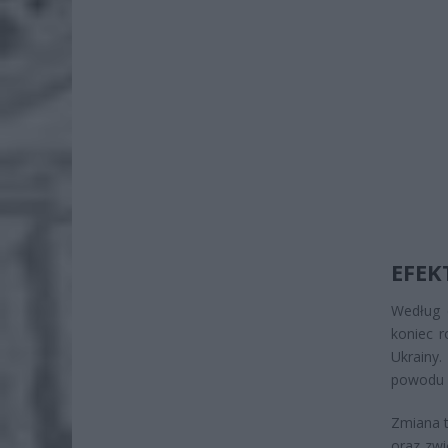
EFEK
Według 
koniec r
Ukrainy
powodu 
Zmiana t
oraz zwi