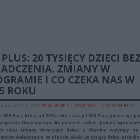
 PLUS: 20 TYSIĘCY DZIECI BE
IADCZENIA. ZMIANY W
GRAMIE I CO CZEKA NAS W
25 ROKU
ia 2025 21:51
|
Autor:
Anna Szkutnik
|
Aktualności
|
Brak komentarzy
 800 Plus, który od 2024 roku zastąpił 500 Plus, pozostaje j
 wsparcia finansowego dla polskich rodzin. Jednak wprowad
ym roku zmiany dotyczące dzieci z Ukrainy wpłynęły na 
jentów świadczenia. W efekcie około 20 tysięcy dzieci stracił