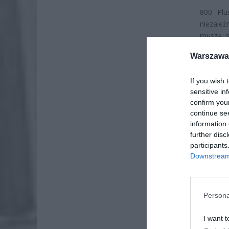
800 Plu
niezależ
muszą s
Oznacza 
Warszawa 
If you wish 
sensitive in
confirm you
continue se
information 
further disc
participants
Downstream 
Persona
I want t