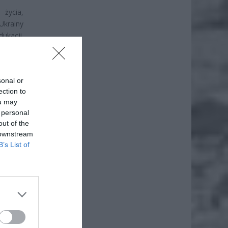
 życia,
Ukrainy
ukacji.
ał w:
sonal or
ection to
ou may
 personal
out of the
 downstream
B’s List of