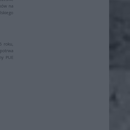
tków na
lskiego
5 roku,
 potrwa
rmy PUE