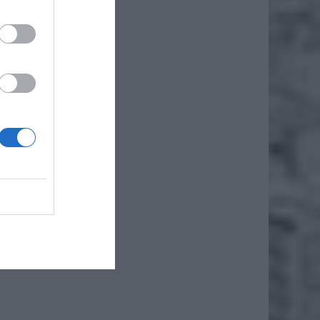
ż.
żliwość
zenia w