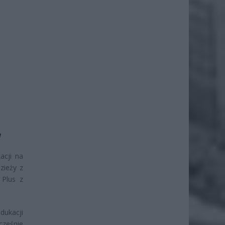
W
acji na
zieży z
 Plus z
dukacji
cześnie