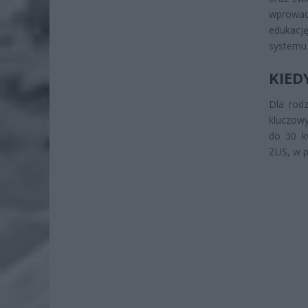
wprowad
edukację
systemu
KIED
Dla rod
kluczowy
do 30 k
ZUS, w p