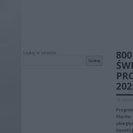
800
Szukaj w serwisie
Szukaj
ŚW
PRO
20
13 styczn
Program
filarów
ubiegł
benefic