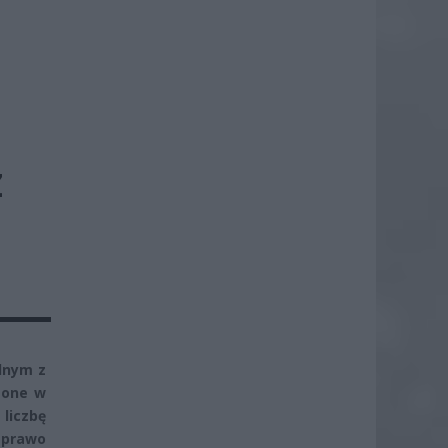
Z
ednym z
zone w
liczbę
o prawo