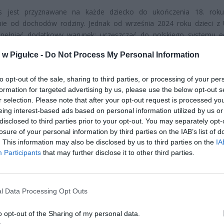
s jest przyznawane na każde dziecko do ukończenia 18. roku
nie od dochodów rodziny. Jednak od września 2024 roku dzieci z 
pełniać dodatkowy warunek: uczęszczać do polskiego systemu ed
to, że dzieci uchodźców mogą otrzymać świadczenie, jeśli biorą udzi
w Pigułce -
Do Not Process My Personal Information
to opt-out of the sale, sharing to third parties, or processing of your per
formation for targeted advertising by us, please use the below opt-out s
r selection. Please note that after your opt-out request is processed y
eing interest-based ads based on personal information utilized by us or
disclosed to third parties prior to your opt-out. You may separately opt-
ad
losure of your personal information by third parties on the IAB’s list of
. This information may also be disclosed by us to third parties on the
IA
Participants
that may further disclose it to other third parties.
l Data Processing Opt Outs
o opt-out of the Sharing of my personal data.