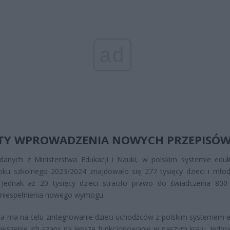
ad
TY WPROWADZENIA NOWYCH PRZEPISÓ
danych z Ministerstwa Edukacji i Nauki, w polskim systemie eduk
oku szkolnego 2023/2024 znajdowało się 277 tysięcy dzieci i młod
. Jednak aż 20 tysięcy dzieci straciło prawo do świadczenia 800
niespełnienia nowego wymogu.
a ma na celu zintegrowanie dzieci uchodźców z polskim systemem e
ększenie ich szans na lepsze funkcjonowanie w naszym kraju. Jedno