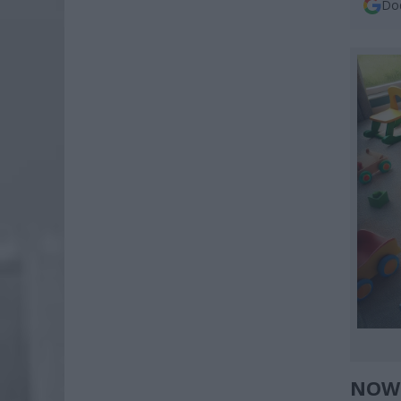
Dod
NOWE