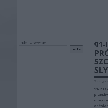
91-
Szukaj w serwisie
Szukaj
PR
SZC
SŁY
9 lutego 
91-late
przeciw
miejsca
doświad