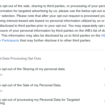
to opt-out of the sale, sharing to third parties, or processing of your per
formation for targeted advertising by us, please use the below opt-out s
r selection. Please note that after your opt-out request is processed y
eing interest-based ads based on personal information utilized by us or
disclosed to third parties prior to your opt-out. You may separately opt-
losure of your personal information by third parties on the IAB’s list of
. This information may also be disclosed by us to third parties on the
IA
Participants
that may further disclose it to other third parties.
l Data Processing Opt Outs
o opt-out of the Sharing of my personal data.
In
o opt-out of the Sale of my Personal Data.
In
Fot. Pixabay
to opt-out of processing my Personal Data for Targeted
 tygodni trwają zapisy grupy pierwszej na szczepienia przeciwko
ing.