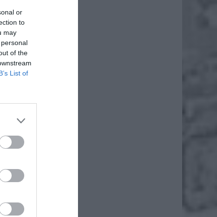
sonal or
ection to
ou may
 personal
out of the
 downstream
B’s List of