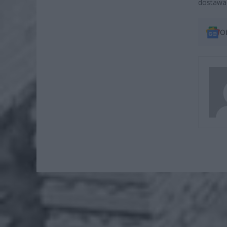
dostawa
O