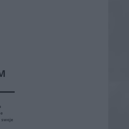
EM
a
ie
ł swoje