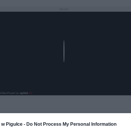
REKLAMA
Play
aj nas do preferowanych źródeł w Google
Do
w Pigułce -
Do Not Process My Personal Information