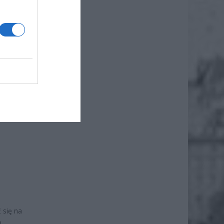
apisać
y,
 się na
o