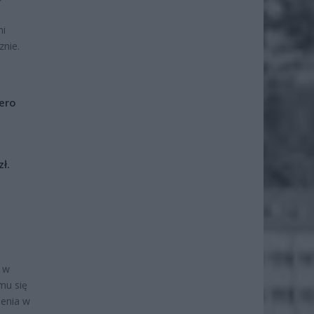
ni
znie.
iero
ł.
a
 w
mu się
ienia w