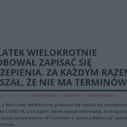
LATEK WIELOKROTNIE
ÓBOWAŁ ZAPISAĆ SIĘ
ZEPIENIA. ZA KAŻDYM RAZ
SZAŁ, ŻE NIE MA TERMINÓW
2021 11:45
|
Autor:
Katarzyna Bąk
|
Aktualności
|
Brak komentarzy
k z Warszawy wielokrotnie próbował się zapisać na szczepieni
ko COVID-19. Za każdym razem słyszał informację, że wszystk
 są już zarezerowane. W rozmowie z „Gazetą Wyborczą” opisa
czenia.