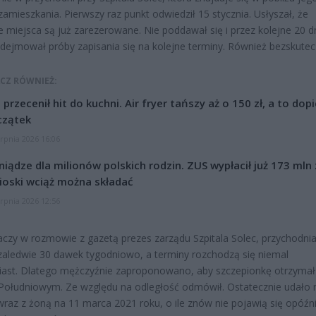
zamieszkania. Pierwszy raz punkt odwiedził 15 stycznia. Usłyszał, że
e miejsca są już zarezerowane. Nie poddawał się i przez kolejne 20 d
dejmował próby zapisania się na kolejne terminy. Również bezskutec
CZ RÓWNIEŻ:
l przecenił hit do kuchni. Air fryer tańszy aż o 150 zł, a to dop
czątek
erpnia 2026 16:06
niądze dla milionów polskich rodzin. ZUS wypłacił już 173 mln z
oski wciąż można składać
erpnia 2026 12:56
aczy w rozmowie z gazetą prezes zarządu Szpitala Solec, przychodni
zaledwie 30 dawek tygodniowo, a terminy rozchodzą się niemal
ast. Dlatego mężczyźnie zaproponowano, aby szczepionkę otrzymał
 Południowym. Ze względu na odległość odmówił. Ostatecznie udało 
wraz z żoną na 11 marca 2021 roku, o ile znów nie pojawią się opóźn