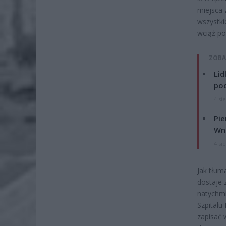
miejsca 
wszystki
wciąż po
ZOBA
Lid
po
4 si
Pie
Wni
4 si
Jak tłum
dostaje 
natychmi
Szpitalu
zapisać 