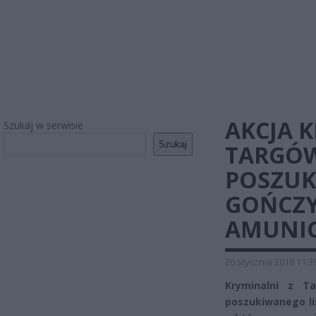
AKCJA 
Szukaj w serwisie
Szukaj
TARGÓW
POSZUK
GOŃCZY
AMUNIC
26 stycznia 2018 11:3
Kryminalni z T
poszukiwanego lis