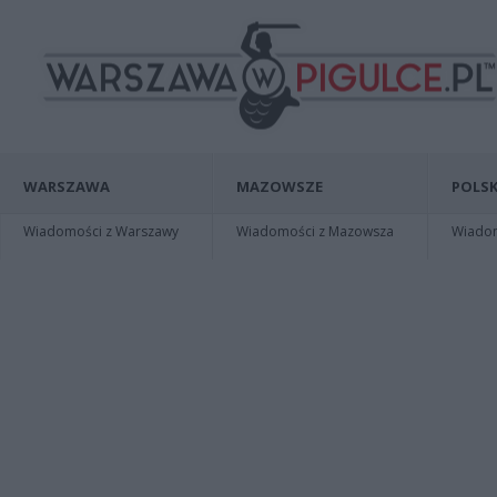
WARSZAWA
MAZOWSZE
POLSK
Wiadomości z Warszawy
Wiadomości z Mazowsza
Wiadomo