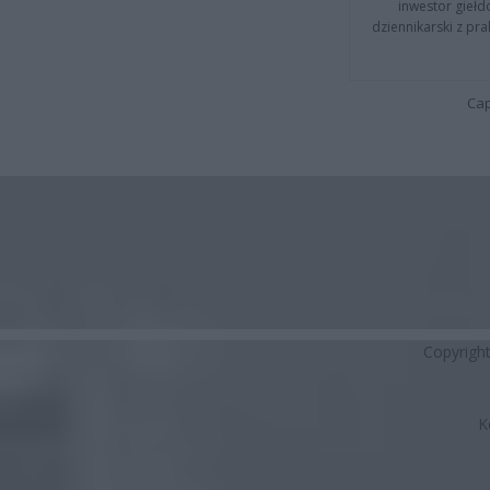
inwestor giełd
dziennikarski z pr
Cap
Copyrigh
K