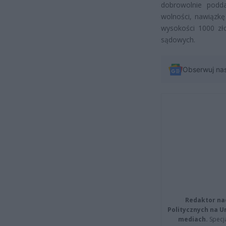
dobrowolnie podd
wolności, nawiązkę
wysokości 1000 zł
sądowych.
Obserwuj na
Redaktor na
Politycznych na 
mediach.
Specja