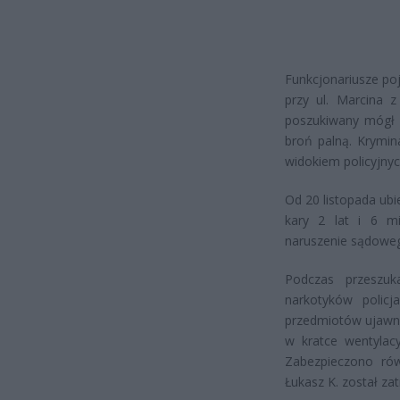
Funkcjonariusze poj
przy ul. Marcina 
poszukiwany mógł 
broń palną. Krymin
widokiem policyjnyc
Od 20 listopada ubi
kary 2 lat i 6 mi
naruszenie sądowe
Podczas przeszuk
narkotyków policj
przedmiotów ujawnio
w kratce wentylacy
Zabezpieczono ró
Łukasz K. został za