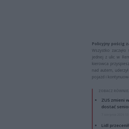
Policyjny pościg 
Wszystko zaczęło 
jednej z ulic w Re
kierowca przyspies
nad autem, uderzył 
pojazd i kontynuowa
ZOBACZ RÓWNIE
ZUS zmieni w
dostać senio
7 sierpnia 2026 13
Lidl przeceni