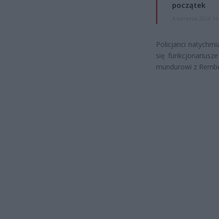
początek
4 sierpnia 2026 16
Policjanci natychmi
się funkcjonariusz
mundurowi z Remb