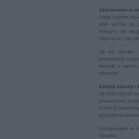
Zatrzymanie w c
Dzięki szybkim ust
latek spotkał się
Policjanci nie mog
mężczyznę. Cała akc
Jak się okazało,
prowadzenia pojaz
wiedział o wyroku,
więzienia”.
Kolejne zarzuty i 
29-latek usłyszał z
prowadzenia pojaz
został przewiezion
pozbawienia wolnoś
Postępowanie w t
Południe.