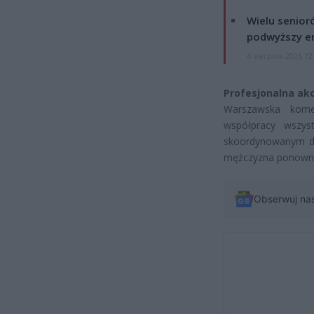
Wielu senior
podwyższy e
4 sierpnia 2026 12
Profesjonalna akcj
Warszawska kome
współpracy wszyst
skoordynowanym dzi
mężczyzna ponownie
Obserwuj na