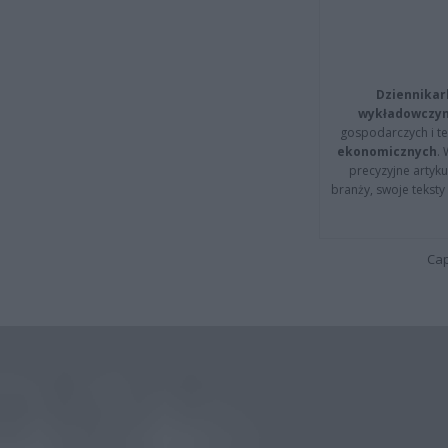
Dziennikar
wykładowczyn
gospodarczych i t
ekonomicznych
.
precyzyjne artyku
branży, swoje tekst
Cap