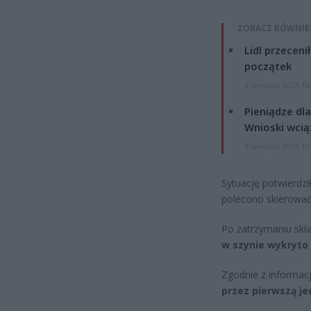
ZOBACZ RÓWNIE
Lidl przeceni
początek
4 sierpnia 2026 16
Pieniądze dla
Wnioski wcią
4 sierpnia 2026 12
Sytuację potwierdz
polecono skierować
Po zatrzymaniu skł
w szynie wykryto
Zgodnie z informacj
przez pierwszą j