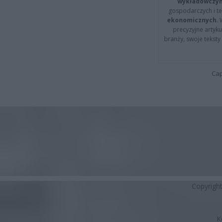
wykładowczyn
gospodarczych i t
ekonomicznych
.
precyzyjne artyku
branży, swoje tekst
Cap
Copyrigh
K