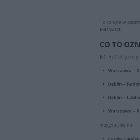
To kolejna w ostatni
Mazowszu.
CO TO OZN
Jeśli dziś lub jutro 
Warszawa – D
Dęblin – Rado
Dęblin – Lubli
Warszawa – 
przygotuj się na:
możliwe
opóźn