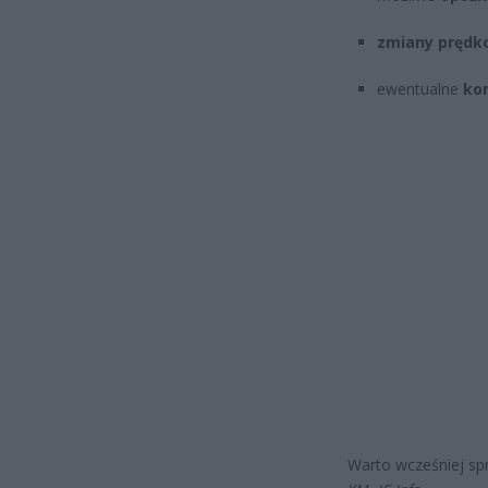
zmiany prędko
ewentualne
ko
Warto wcześniej sp