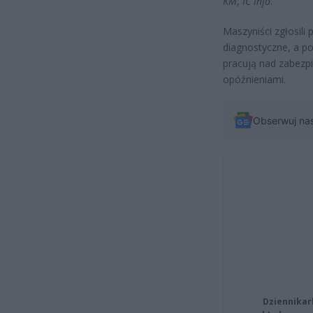
KM
,
IC Info
.
Maszyniści zgłosili
diagnostyczne, a p
pracują nad zabezp
opóźnieniami.
Obserwuj na
Dziennikar