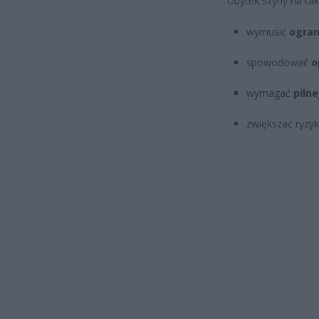
Ubytek szyny na tak
wymusić
ogran
spowodować
o
wymagać
piln
zwiększać ryzyk