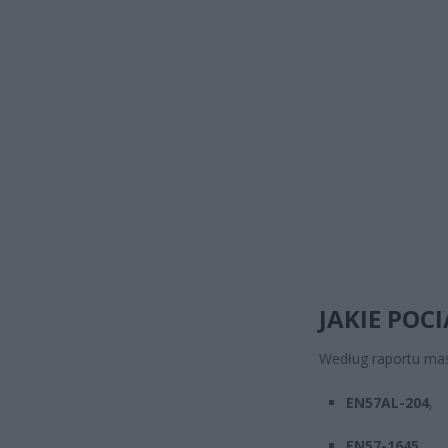
JAKIE POC
Według raportu mas
EN57AL-204
,
EN57-1645
.