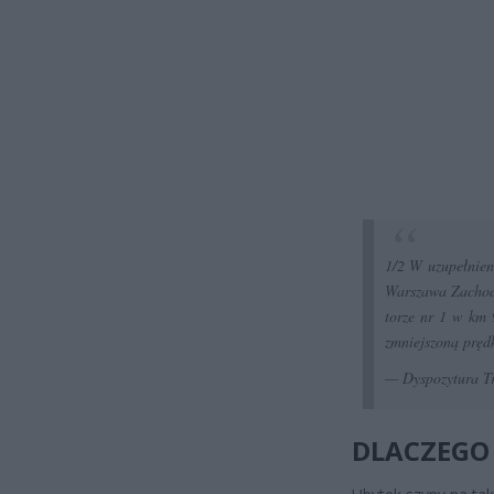
1/2 W uzupełnien
Warszawa Zachodn
torze nr 1 w km 
zmniejszoną pręd
— Dyspozytura T
DLACZEGO