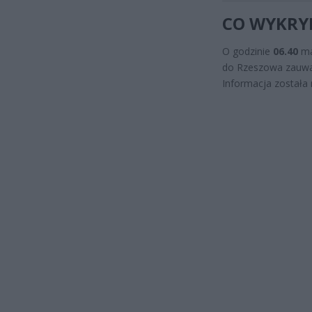
CO WYKRYL
O godzinie
06.40
ma
do Rzeszowa zauw
Informacja została