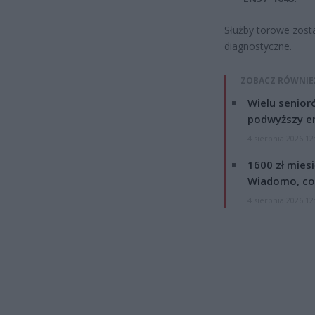
Służby torowe zost
diagnostyczne.
ZOBACZ RÓWNIE
Wielu senior
podwyższy e
4 sierpnia 2026 12
1600 zł mies
Wiadomo, co
4 sierpnia 2026 12