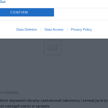
Out
yjnej, która jest ulicę dalej, na Gołkowskiej i podobno jego stan jest p
CONFIRM
Data Deletion
Data Access
Privacy Policy
ad
CZ RÓWNIEŻ:
letni obywatel Ukrainy zaatakował zakonnicę i zerwał jej krzy
az nastąpił zwrot w sprawie