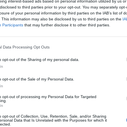
eing interest-based ads based on personal information utilized by us or
disclosed to third parties prior to your opt-out. You may separately opt-
losure of your personal information by third parties on the IAB’s list of
. This information may also be disclosed by us to third parties on the
IA
Participants
that may further disclose it to other third parties.
l Data Processing Opt Outs
o opt-out of the Sharing of my personal data.
In
o opt-out of the Sale of my Personal Data.
In
to opt-out of processing my Personal Data for Targeted
ing.
In
Fot. Łukasz/Warszawa w Pigułce
o opt-out of Collection, Use, Retention, Sale, and/or Sharing
obry, odnośnie do tej sytuacji na Mokotowie, to niestety wśród poparzo
ersonal Data that Is Unrelated with the Purposes for which it
lected.
ię też pies, z którym ktoś przechodził obok, został szybko zabrany do lec