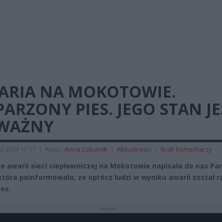
ARIA NA MOKOTOWIE.
ARZONY PIES. JEGO STAN JE
WAŻNY
a 2019 15:17
|
Autor:
Anna Szkutnik
|
Aktualności
|
Brak komentarzy
e awarii sieci ciepłowniczej na Mokotowie napisała do nas Pan
która poinformowała, ze oprócz ludzi w wyniku awarii został 
ies.
REKLAMA