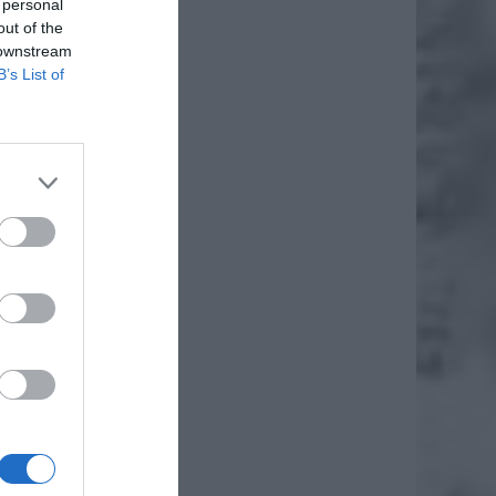
 personal
out of the
 downstream
B’s List of
nych
znicy