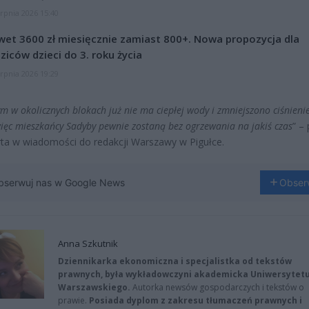
erpnia 2026 15:40
et 3600 zł miesięcznie zamiast 800+. Nowa propozycja dla
ziców dzieci do 3. roku życia
erpnia 2026 19:29
ym w okolicznych blokach już nie ma ciepłej wody i zmniejszono ciśnieni
więc mieszkańcy Sadyby pewnie zostaną bez ogrzewania na jakiś czas
” – 
ta w wiadomości do redakcji Warszawy w Pigułce.
bserwuj nas w Google News
Obser
Anna Szkutnik
Dziennikarka ekonomiczna i specjalistka od tekstów
prawnych, była wykładowczyni akademicka Uniwersytet
Warszawskiego.
Autorka newsów gospodarczych i tekstów o
prawie.
Posiada dyplom z zakresu tłumaczeń prawnych i