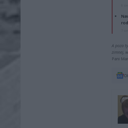
8 si
Naw
rod
7 si
A poza t
zimnej, 
Pani Mar
O