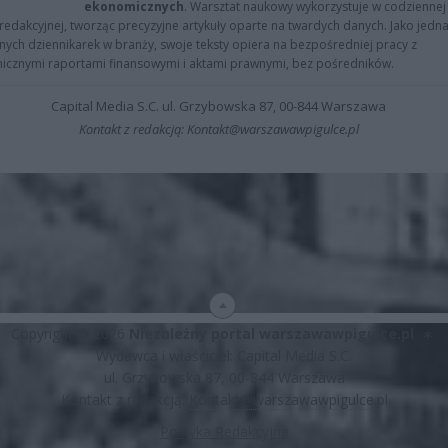
ekonomicznych
. Warsztat naukowy wykorzystuje w codziennej
redakcyjnej, tworząc precyzyjne artykuły oparte na twardych danych. Jako jedna
znych dziennikarek w branży, swoje teksty opiera na bezpośredniej pracy z
nicznymi raportami finansowymi i aktami prawnymi, bez pośredników.
Capital Media S.C. ul. Grzybowska 87, 00-844 Warszawa
Kontakt z redakcją: Kontakt@warszawawpigulce.pl
Copyright © 2026
Niezależny portal warszawawpigulce.pl
∗
Wydawca i właściciel: Capital Media S.C.
ul. Grzybowska 87, 00-844 Warszawa
Kontakt z redakcją:
Kontakt@warszawawpigulce.pl
Polityka Redakcyjna