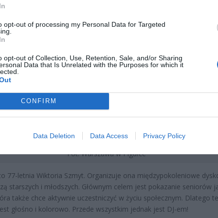
In
to opt-out of processing my Personal Data for Targeted
ing.
In
o opt-out of Collection, Use, Retention, Sale, and/or Sharing
ersonal Data that Is Unrelated with the Purposes for which it
lected.
Out
CONFIRM
Data Deletion
Data Access
Privacy Policy
Fot. Warszawa w Pigułce
to 77-letnia Wiktoria Szmyt. Organizuje ona międzypokoleniowe dysko
czą starszych i młodszych. Głównym celem jest pokazanie seniorów j
tóra także chce aktywnie uczestniczyć w życiu społecznym. Dlatego t
est głośno i kolorowo. Przede wszystkim jednak jest DJ-em!