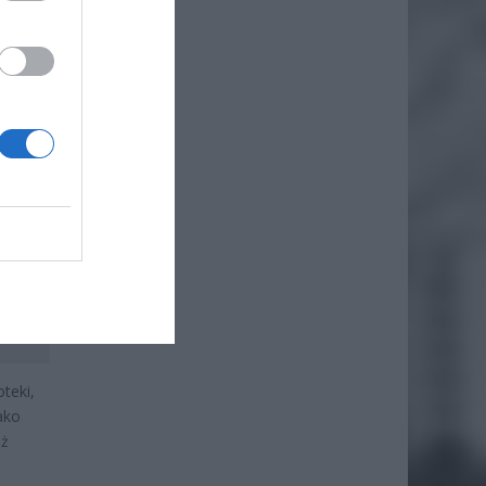
teki,
ako
eż