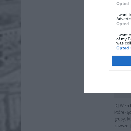
Opted 
I want 
Advertis
Opted 
I want t
of my P
was col
Opted 
DJ Wika 
które łą
grupy, k
zawsze j