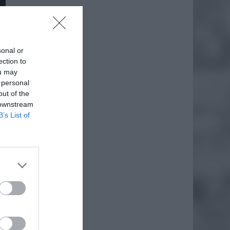
sonal or
ection to
ou may
 personal
out of the
 downstream
B’s List of
daj