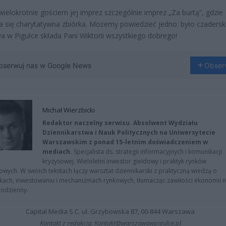
wielokrotnie gościem jej imprez szczególnie imprez „Za burtą”, gdzie
 się charytatywna zbiórka. Możemy powiedzieć jedno: było czadersk
 w Pigułce składa Pani Wiktorii wszystkiego dobrego!
bserwuj nas w Google News
Obser
Michał Wierzbicki
Redaktor naczelny serwisu. Absolwent Wydziału
Dziennikarstwa i Nauk Politycznych na Uniwersytecie
Warszawskim z ponad 15-letnim doświadczeniem w
mediach.
Specjalista ds. strategii informacyjnych i komunikacji
kryzysowej. Wieloletni inwestor giełdowy i praktyk rynków
owych. W swoich tekstach łączy warsztat dziennikarski z praktyczną wiedzą o
kach, inwestowaniu i mechanizmach rynkowych, tłumacząc zawiłości ekonomii 
codzienny.
Capital Media S.C. ul. Grzybowska 87, 00-844 Warszawa
Kontakt z redakcją: Kontakt@warszawawpigulce.pl