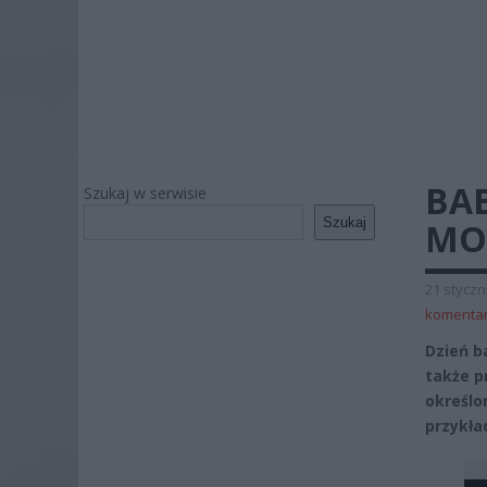
BAB
Szukaj w serwisie
Szukaj
MO
21 styczn
komenta
Dzień b
także p
określo
przykła