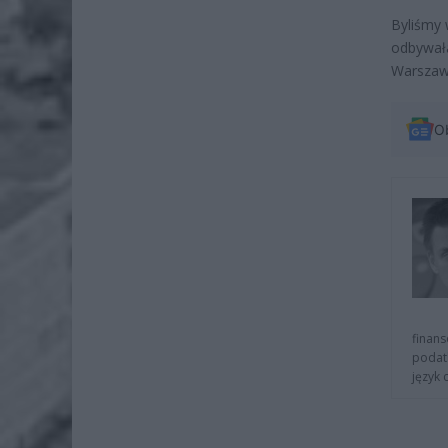
Byliśmy 
odbywała
Warszawa
O
finans
podat
język 