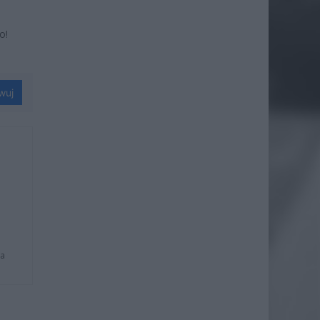
o!
wuj
na