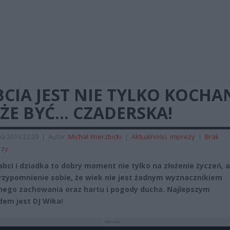
CIA JEST NIE TYLKO KOCHA
ŻE BYĆ… CZADERSKA!
ia 2016 22:29
|
Autor:
Michał Wierzbicki
|
Aktualności
,
Imprezy
|
Brak
rzy
abci i dziadka to dobry moment nie tylko na złożenie życzeń, a
rzypomnienie sobie, że wiek nie jest żadnym wyznacznikiem
nego zachowania oraz hartu i pogody ducha. Najlepszym
dem jest DJ Wika!
REKLAMA