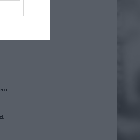
iero
ł.