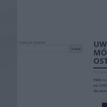
UW
Szukaj w serwisie
Szukaj
MÓZ
OS
12 czerwc
PIMS to
na COVI
dla dzie