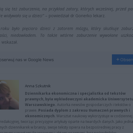
ją się też zaburzenia, na przykład zatory, których wcześniej, przed 
e widywało się u dzieci”
– powiedział dr Gonerko lekarz.
roku było pięcioro dzieci z zatorem mózgu, który skutkuje zabur
ości, niedowładem. To także wtórne zaburzenie wywołane uszko
–
wskazał.
bserwuj nas w Google News
Obser
Anna Szkutnik
Dziennikarka ekonomiczna i specjalistka od tekstów
prawnych, była wykładowczyni akademicka Uniwersytet
Warszawskiego.
Autorka newsów gospodarczych i tekstów o
prawie.
Posiada dyplom z zakresu tłumaczeń prawnych i
ekonomicznych
. Warsztat naukowy wykorzystuje w codziennej
redakcyjnej, tworząc precyzyjne artykuły oparte na twardych danych. Jako jedna
znych dziennikarek w branży, swoje teksty opiera na bezpośredniej pracy z
nicznymi raportami finansowymi i aktami prawnymi, bez pośredników.