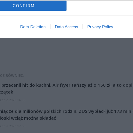
CONFIRM
ad
Data Deletion
Data Access
Privacy Policy
CZ RÓWNIEŻ:
l przecenił hit do kuchni. Air fryer tańszy aż o 150 zł, a to dop
czątek
erpnia 2026 16:06
niądze dla milionów polskich rodzin. ZUS wypłacił już 173 mln z
oski wciąż można składać
erpnia 2026 12:56