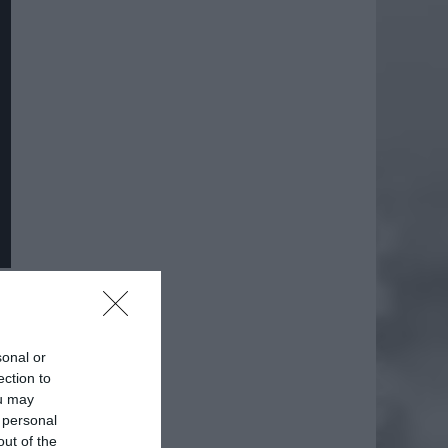
daj
sonal or
ection to
ou may
 personal
out of the