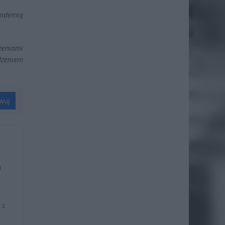
pandemią
zeniami
dzeniem
wuj
u
 z