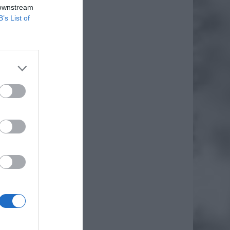
 downstream
B’s List of
dzieci.
okojące