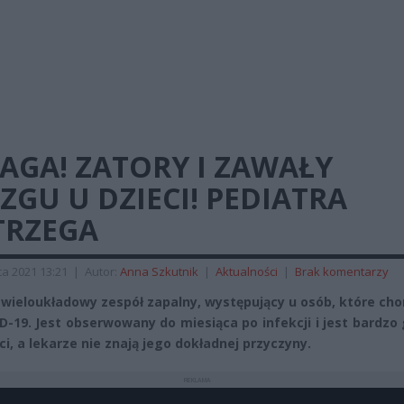
AGA! ZATORY I ZAWAŁY
GU U DZIECI! PEDIATRA
TRZEGA
a 2021 13:21
|
Autor:
Anna Szkutnik
|
Aktualności
|
Brak komentarzy
 wieloukładowy zespół zapalny, występujący u osób, które ch
D-19. Jest obserwowany do miesiąca po infekcji i jest bardzo
ci, a lekarze nie znają jego dokładnej przyczyny.
REKLAMA