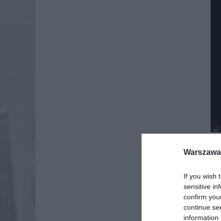
Warszawa 
Dod
If you wish 
sensitive in
confirm you
continue se
information 