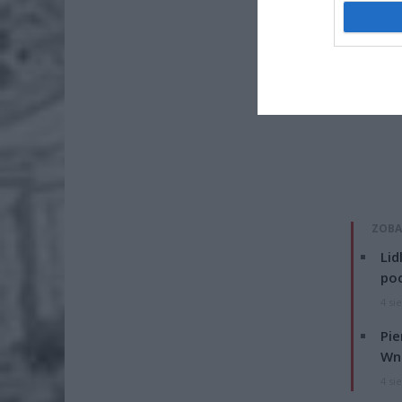
ZOBA
Lid
po
4 si
Pie
Wni
4 si