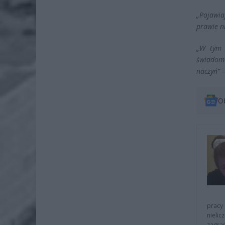
„Pojawia
prawie ni
„W tym 
świadom
naczyń” 
O
pracy 
nielic
zagra