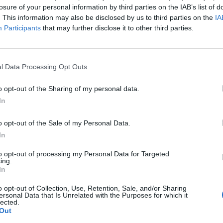
losure of your personal information by third parties on the IAB’s list of
. This information may also be disclosed by us to third parties on the
IA
Participants
that may further disclose it to other third parties.
l Data Processing Opt Outs
o opt-out of the Sharing of my personal data.
In
Fot. Warszawa w Pigułce
o opt-out of the Sale of my Personal Data.
In
ojawiły się dodatkowe, wcześniej nieobserwowane dolegliwości u 
rzekazał, że oprócz PIMS w pandemii pojawiły się także inne niep
to opt-out of processing my Personal Data for Targeted
ing.
 dzieci:
In
o opt-out of Collection, Use, Retention, Sale, and/or Sharing
ersonal Data that Is Unrelated with the Purposes for which it
lected.
Out