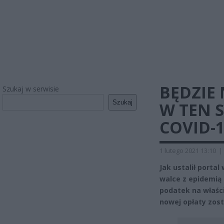
BĘDZIE
Szukaj w serwisie
Szukaj
W TEN 
COVID-1
1 lutego 2021 13:10
|
Jak ustalił porta
walce z epidemią
podatek na właści
nowej opłaty zost