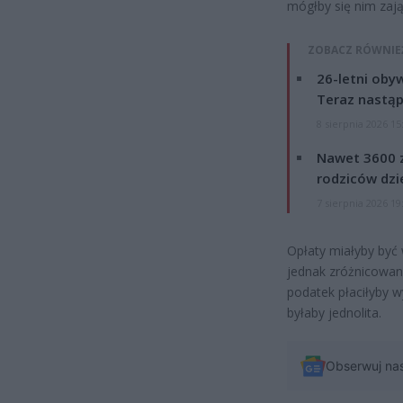
mógłby się nim zaj
ZOBACZ RÓWNIE
26-letni obyw
Teraz nastąp
8 sierpnia 2026 15
Nawet 3600 z
rodziców dzie
7 sierpnia 2026 19
Opłaty miałyby być
jednak zróżnicowane
podatek płaciłyby 
byłaby jednolita.
Obserwuj na