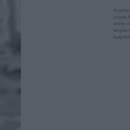
Przed pr
Urzędu M
strefę i
Wojska P
budynków