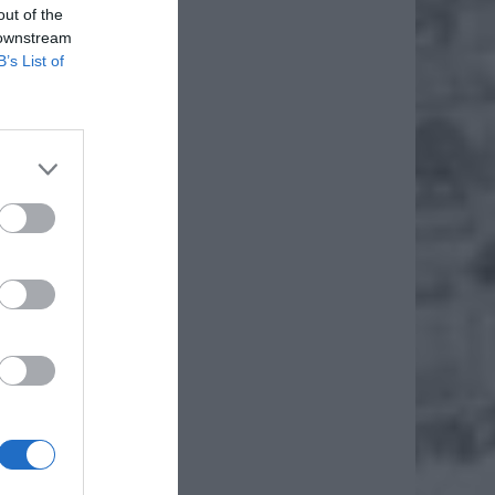
out of the
 downstream
B’s List of
e