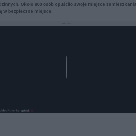
dzinnych. Około 800 osób opuściło swoje miejsce zamieszkania
ię w bezpieczne miejsce.
REKLAMA
Play