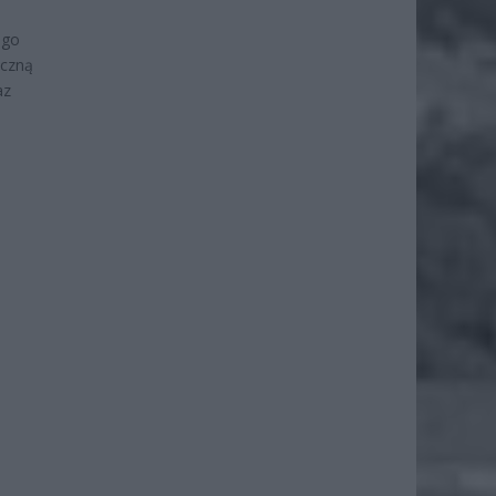
ego
eczną
az