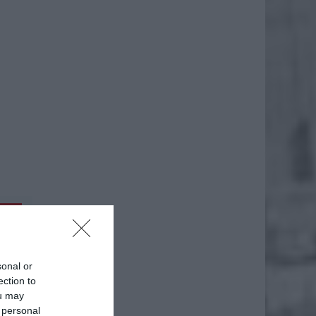
daj
sonal or
ection to
ou may
 personal