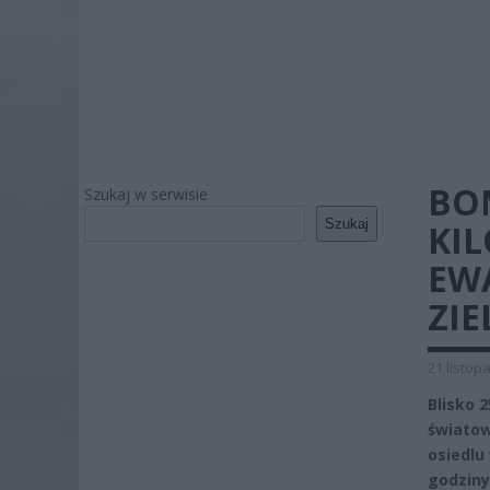
BO
Szukaj w serwisie
Szukaj
KI
EW
ZIE
21 listop
Blisko 
światow
osiedlu
godziny