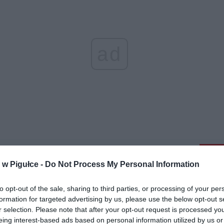
ad
aj nas do preferowanych źródeł w Google
Do
w Pigułce -
Do Not Process My Personal Information
to opt-out of the sale, sharing to third parties, or processing of your per
formation for targeted advertising by us, please use the below opt-out s
r selection. Please note that after your opt-out request is processed y
eing interest-based ads based on personal information utilized by us or