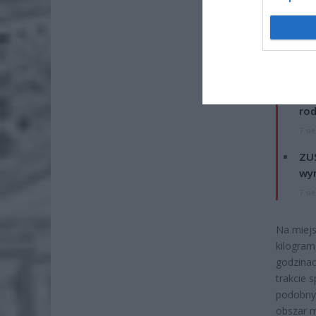
ZOBA
Naw
rod
7 si
ZUS
wyn
7 si
Na miejs
kilogram
godzinac
trakcie 
podobnyc
obszar m