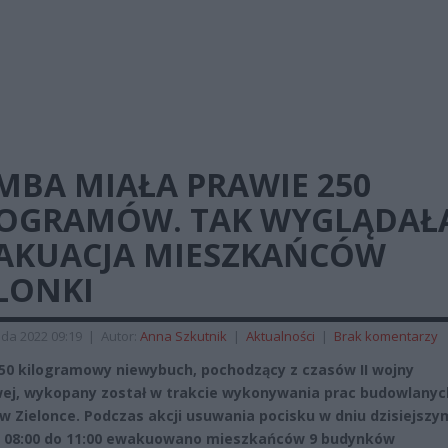
MBA MIAŁA PRAWIE 250
LOGRAMÓW. TAK WYGLĄDAŁ
AKUACJA MIESZKAŃCÓW
LONKI
ada 2022 09:19
|
Autor:
Anna Szkutnik
|
Aktualności
|
Brak komentarzy
250 kilogramowy niewybuch, pochodzący z czasów II wojny
ej, wykopany został w trakcie wykonywania prac budowlanyc
 w Zielonce. Podczas akcji usuwania pocisku w dniu dzisiejszy
 08:00 do 11:00 ewakuowano mieszkańców 9 budynków