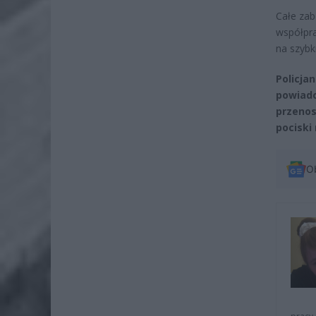
Całe zab
współpra
na szybk
Policja
powiado
przenos
pociski
O