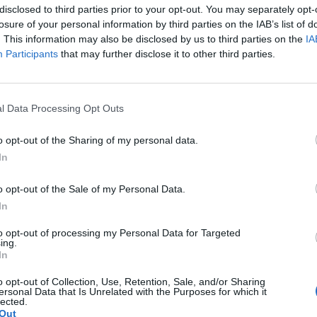
disclosed to third parties prior to your opt-out. You may separately opt-
losure of your personal information by third parties on the IAB’s list of
. This information may also be disclosed by us to third parties on the
IA
Participants
that may further disclose it to other third parties.
Fot. Policja
Fot. Policja
pada 2022 r. po godzinie 09:00 dyżurny z Komisariatu Policji w Zielonc
owiadomiony o niewybuchu znalezionym przy ul. Wojska Polskiego w
l Data Processing Opt Outs
 podczas prac budowlanych. W związku ze zdarzeniem prace zostały
ane.
o opt-out of the Sharing of my personal data.
In
o opt-out of the Sale of my Personal Data.
In
to opt-out of processing my Personal Data for Targeted
ing.
ad
In
o opt-out of Collection, Use, Retention, Sale, and/or Sharing
ersonal Data that Is Unrelated with the Purposes for which it
lected.
Out