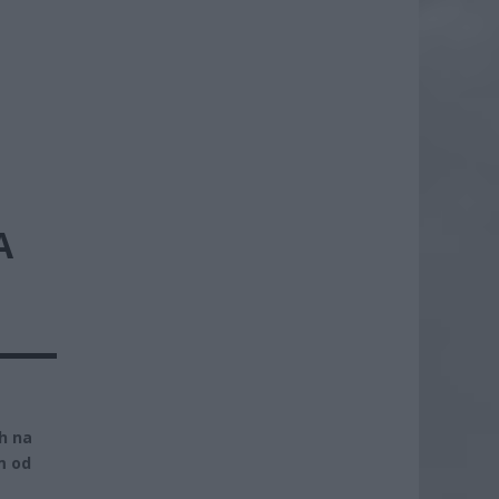
A
h na
m od