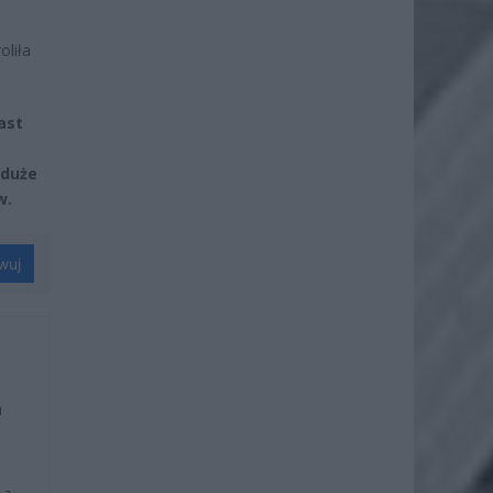
liła
ast
 duże
w.
wuj
u