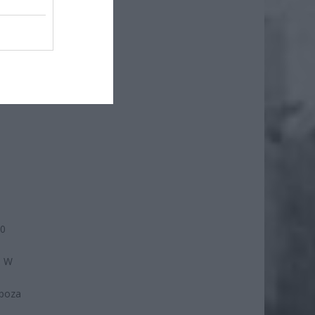
50
. W
 poza