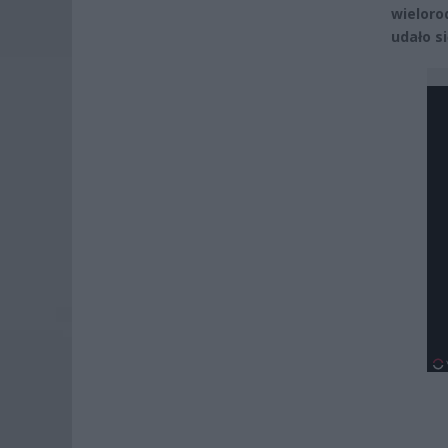
wieloro
udało s