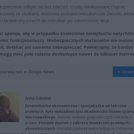
ezpieczenie odbyło się bez zdarzeń. Osoby ewakuowane chętnie
cowały ze służbami. Wzorowa postawa mieszkańców Zielonki, pozwo
i i bezpieczny powrót do mieszkań po zakończonej akcji.
nci apelują, aby w przypadku znalezienia niewybuchu natychmi
mić funkcjonariuszy. Niebezpiecznych materiałów nie można
ić, dotykać ani samemu zabezpieczać. Pamiętajmy, że bardzo
 mogą mieć pole rażenia dochodzące nawet do kilkuset metró
bserwuj nas w Google News
Obser
Anna Szkutnik
Dziennikarka ekonomiczna i specjalistka od tekstów
prawnych, była wykładowczyni akademicka Uniwersytet
Warszawskiego.
Autorka newsów gospodarczych i tekstów o
prawie.
Posiada dyplom z zakresu tłumaczeń prawnych i
ekonomicznych
. Warsztat naukowy wykorzystuje w codziennej