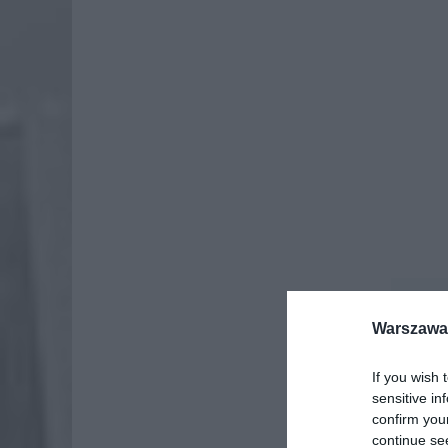
Dod
Warszawa 
If you wish 
sensitive in
confirm you
continue se