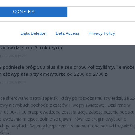
CONFIRM
CZ RÓWNIEŻ:
Data Deletion
Data Access
Privacy Policy
et 3600 zł miesięcznie zamiast 800+. Nowa propozycja dla
ziców dzieci do 3. roku życia
erpnia 2026 19:29
 podniesie próg 500 plus dla seniorów. Policzyliśmy, ile może
ieść wypłata przy emeryturze od 2200 do 2700 zł
erpnia 2026 19:14
ce skierowano patrol saperski, który po rozpoznaniu stwierdził, że 2
owy niewybuch pochodzi z czasów II wojny światowej. Dziś rano w
h 08:00-11:00 przeprowadzona została akcja zabezpieczenia pocisku
sprawdzania miejsca, żołnierze ujawnili również drugi niewybuch o
h gabarytach. Saperzy bezpiecznie załadowali oba pociski i wywieźli
iasta.