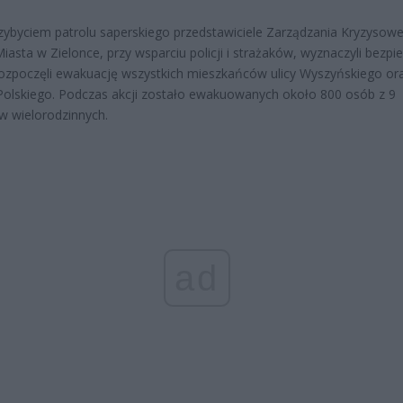
zybyciem patrolu saperskiego przedstawiciele Zarządzania Kryzysow
iasta w Zielonce, przy wsparciu policji i strażaków, wyznaczyli bezpi
 rozpoczęli ewakuację wszystkich mieszkańców ulicy Wyszyńskiego or
olskiego. Podczas akcji zostało ewakuowanych około 800 osób z 9
 wielorodzinnych.
ad