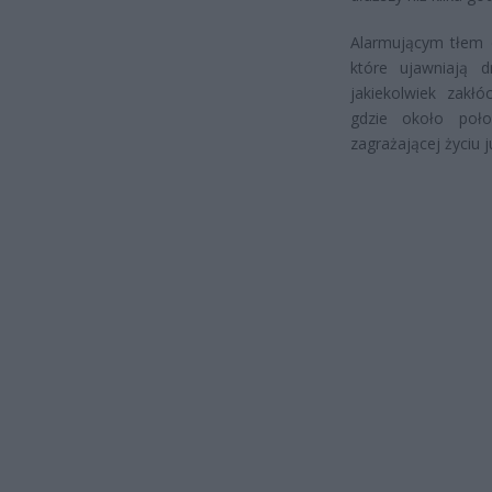
Alarmującym tłem d
które ujawniają d
jakiekolwiek zakł
gdzie około poło
zagrażającej życiu 