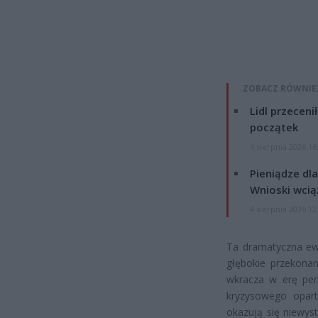
ZOBACZ RÓWNIE
Lidl przeceni
początek
4 sierpnia 2026 16
Pieniądze dla
Wnioski wcią
4 sierpnia 2026 12
Ta dramatyczna ewo
głębokie przekonan
wkracza w erę per
kryzysowego opart
okazują się niewys