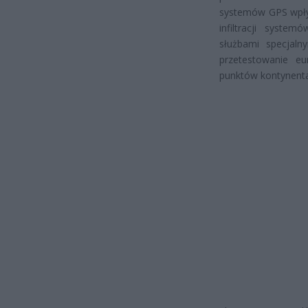
systemów GPS wpływ
infiltracji syste
służbami specjal
przetestowanie eu
punktów kontynental