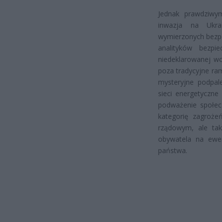
Jednak prawdziwym 
inwazja na Ukra
wymierzonych bezpo
analityków bezpi
niedeklarowanej w
poza tradycyjne ram
mysteryjne podpal
sieci energetyczne
podważenie społec
kategorię zagroże
rządowym, ale tak
obywatela na ewe
państwa.