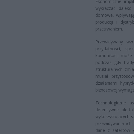
Ekonomiczne impl
wykraczać daleko
domowe, wpływając 
produkcji i dystr
przetrwaniem.
Przewidywany wzr
przydatności, spr
komunikacji może 
podczas gdy trad
strukturalnych zmi
musiał przystoso
działaniami hybry
biznesowej wymaga
Technologiczne as
defensywne, ale t
wykorzystujących s
przewidywania ich
dane z satelitów 