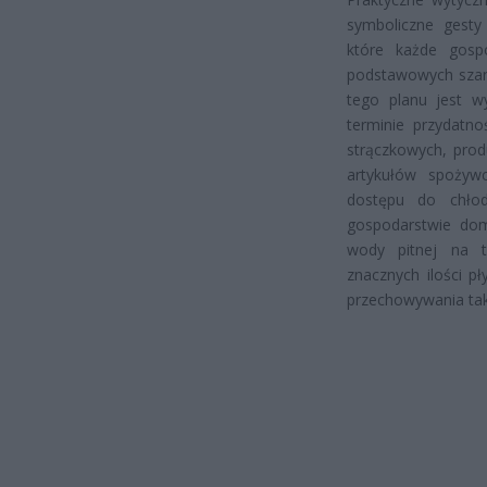
symboliczne gesty 
które każde gos
podstawowych szan
tego planu jest 
terminie przydatn
strączkowych, prod
artykułów spożyw
dostępu do chło
gospodarstwie do
wody pitnej na t
znacznych ilości 
przechowywania ta