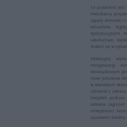
Ta podatność jest 
mieszkańcy przyzw
zapasy domowe i ca
łańcuchów logis
dystrybucyjnymi. W
sabotażowe, klęsk
znaleźć się w sytuac
Edukacyjny wymi
reorganizację e
obowiązkowych pro
nowe pokolenia oby
w warunkach ekstre
szkolenie z zakres
miejskim podczas
unikania zagrożeń
umiejętności komu
sąsiadami i lokalną