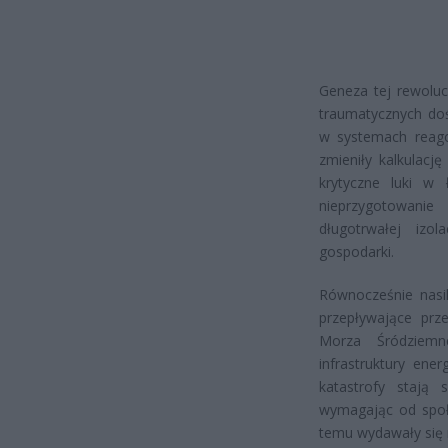
Geneza tej rewoluc
traumatycznych doś
w systemach reago
zmieniły kalkulacj
krytyczne luki w
nieprzygotowanie
długotrwałej izo
gospodarki.
Równocześnie nasil
przepływające prz
Morza Śródziemn
infrastruktury ene
katastrofy stają 
wymagając od społ
temu wydawały się 