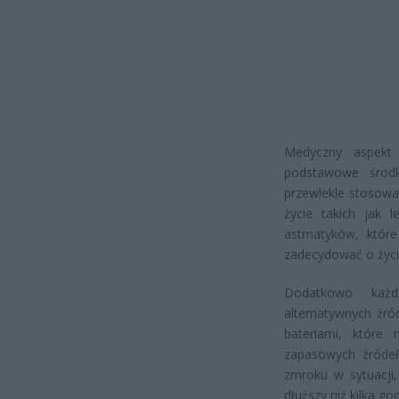
Medyczny aspekt
podstawowe środk
przewlekle stosowa
życie takich jak l
astmatyków, któr
zadecydować o życiu
Dodatkowo każ
alternatywnych źró
bateriami, które 
zapasowych źródeł
zmroku w sytuacji,
dłuższy niż kilka god