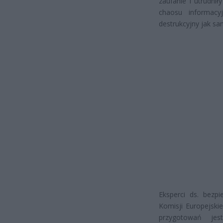
zaufanie i utrudni
chaosu informacy
destrukcyjny jak s
Eksperci ds. bezp
Komisji Europejskie
przygotowań jes