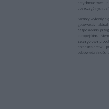
natychmiastowej p
poszczególnych pań
Niemcy wyłoniły si
gotowości, aktua
bezpośrednio przyg
europejskim. Nie
szczegółowe protoko
przedsiębiorstw 
odpowiedzialności 