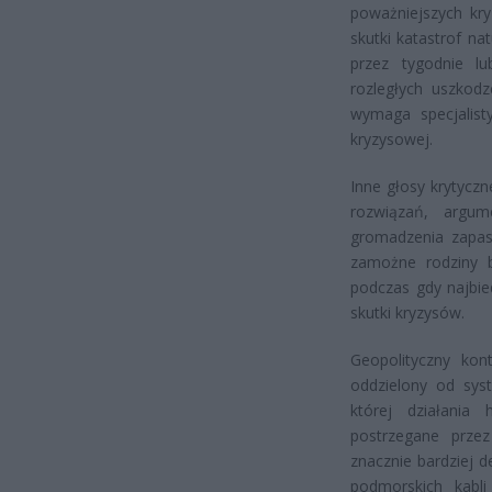
poważniejszych kry
skutki katastrof na
przez tygodnie l
rozległych uszkodz
wymaga specjalist
kryzysowej.
Inne głosy krytycz
rozwiązań, argu
gromadzenia zapas
zamożne rodziny 
podczas gdy najbie
skutki kryzysów.
Geopolityczny kon
oddzielony od syst
której działania 
postrzegane przez
znacznie bardziej 
podmorskich kabli