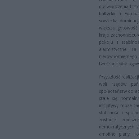
doświadczenia hist
bałtyckie i Euro
sowiecką dominacją
większą gotowość 
kraje zachodnioeur
pokoju i stabiln
alarmistyczne. T
nierównomiernego 
tworząc słabe ogni
Przyszłość realizacj
woli rządów pańs
społeczeństw do ad
staje się normaln
inicjatywy może z
stabilność i spój
zostanie zmuszo
demokratycznych st
ambitne plany Kom