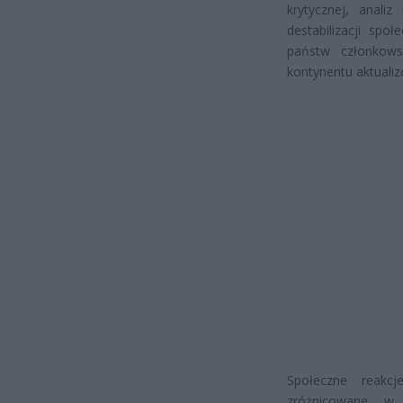
krytycznej, anali
destabilizacji spo
państw członkows
kontynentu aktualiz
Społeczne reakc
zróżnicowane w r