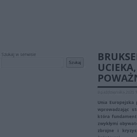
BRUKSEL
Szukaj w serwisie
Szukaj
UCIEKA
POWAŻ
8 października 2025 
Unia Europejska 
wprowadzając st
która fundamenta
zwykłymi obywate
zbrojne i kryzy