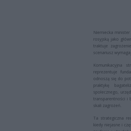
Niemiecka minister
rosyjską jako głów
traktuje zagrożen
scenariusz wymagaj
Komunikacyjna st
reprezentuje fund
odnoszą się do pot
praktykę bagate
społecznego, urzęd
transparentności i
skali zagrożeń.
Ta strategiczna re
kiedy niejasne i c