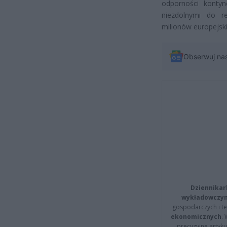
odporności kontyn
niezdolnymi do re
milionów europejski
Obserwuj na
Dziennikar
wykładowczyn
gospodarczych i t
ekonomicznych
.
precyzyjne artyku