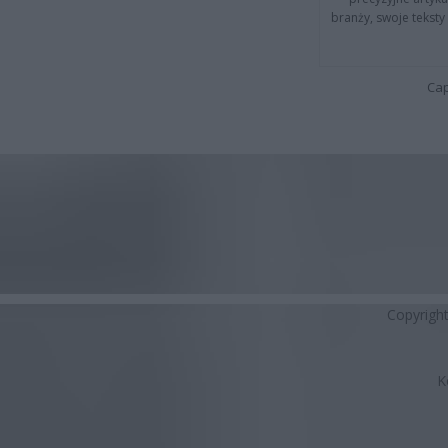
branży, swoje tekst
Cap
Copyrigh
K