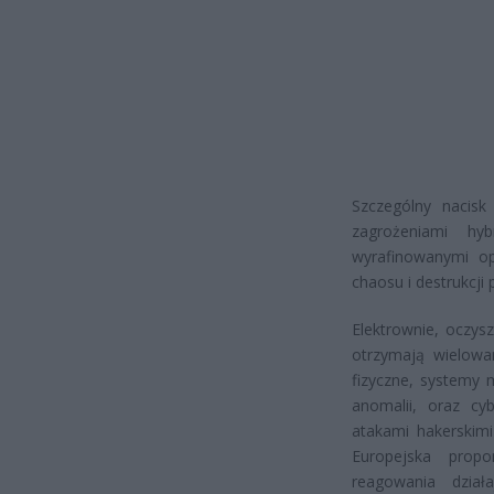
Szczególny nacisk 
zagrożeniami hy
wyrafinowanymi op
chaosu i destrukcji
Elektrownie, oczys
otrzymają wielow
fizyczne, systemy 
anomalii, oraz cy
atakami hakerskim
Europejska propo
reagowania dział