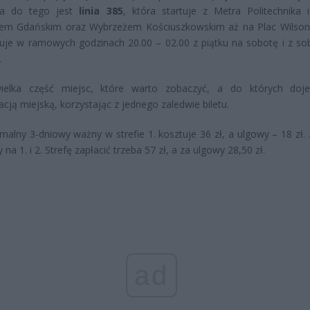
za do tego jest
linia 385
, która startuje z Metra Politechnika i
em Gdańskim oraz Wybrzeżem Kościuszkowskim aż na Plac Wilsona
uje w ramowych godzinach 20.00 – 02.00 z piątku na sobotę i z so
.
ielka część miejsc, które warto zobaczyć, a do których doj
cją miejską, korzystając z jednego zaledwie biletu.
rmalny 3-dniowy ważny w strefie 1. kosztuje 36 zł, a ulgowy – 18 zł. 
na 1. i 2. Strefę zapłacić trzeba 57 zł, a za ulgowy 28,50 zł.
ad