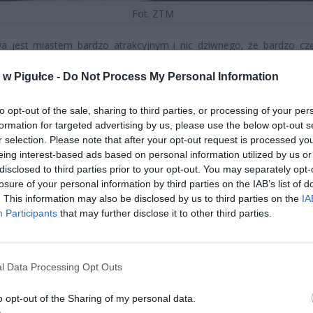
Fot. ZTM
a jest miastem bardzo atrakcyjnym i nic dziwnego, że bardzo cz
żna usłyszeć rozmowy w obcym języku czy turystów z innych części 
w Pigułce -
Do Not Process My Personal Information
jących się nad mapą. W 2015 roku łączna, szacunkuowa liczba tur
iedzających Warszawę wyniosła ok. 8 450 000.
to opt-out of the sale, sharing to third parties, or processing of your per
formation for targeted advertising by us, please use the below opt-out s
r selection. Please note that after your opt-out request is processed y
eing interest-based ads based on personal information utilized by us or
disclosed to third parties prior to your opt-out. You may separately opt-
losure of your personal information by third parties on the IAB’s list of
. This information may also be disclosed by us to third parties on the
IA
ad
Participants
that may further disclose it to other third parties.
l Data Processing Opt Outs
o opt-out of the Sharing of my personal data.