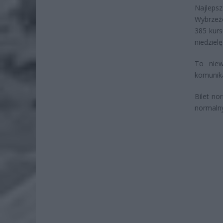
Najleps
Wybrzeż
385 kurs
niedzielę
To niew
komunika
Bilet no
normalny 