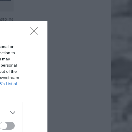
ęsto na
Polski,
ystów i
sonal or
ection to
ou may
 personal
out of the
 downstream
B’s List of