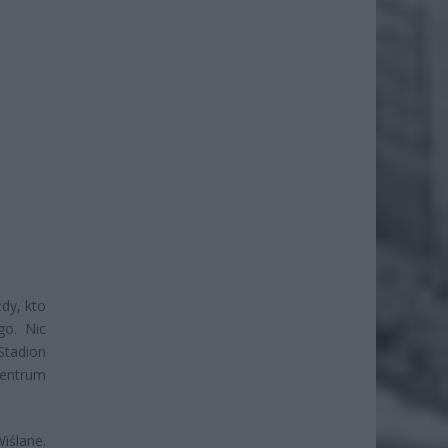
dy, kto
go. Nic
 Stadion
Centrum
iślane.