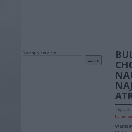
BU
Szukaj w serwisie
Szukaj
CH
NAU
NAJ
ATR
7 lipca 2
komenta
Warsza