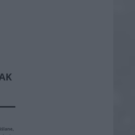
JAK
k
ślane,