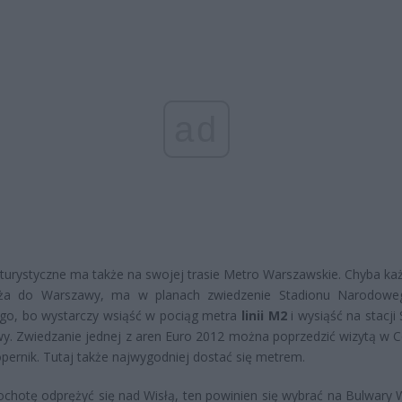
ad
 turystyczne ma także na swojej trasie Metro Warszawskie. Chyba każ
dża do Warszawy, ma w planach zwiedzenie Stadionu Narodowe
go, bo wystarczy wsiąść w pociąg metra
linii M2
i wysiąść na stacji
. Zwiedzanie jednej z aren Euro 2012 można poprzedzić wizytą w 
pernik. Tutaj także najwygodniej dostać się metrem.
chotę odprężyć się nad Wisłą, ten powinien się wybrać na Bulwary W