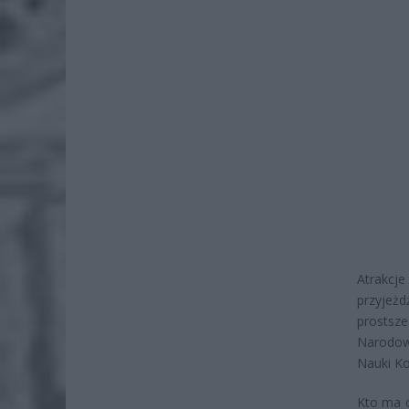
Atrakcje
przyjeż
prostsze
Narodowy
Nauki Ko
Kto ma o