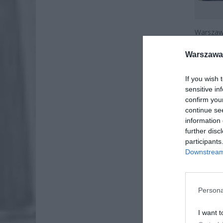
Warszaw
ulicy mo
Warszawa 
pochyla
osób odw
If you wish 
sensitive in
confirm you
continue se
information 
further disc
participants
Downstream 
Persona
I want t