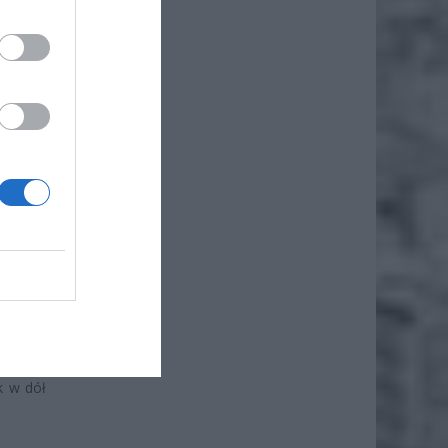
 okazji
czerwca
momentu
rodkami
tów.
? Warto
Traktem
rodach
Skoro o
 Muzeum
2 i 105
.
k w dół