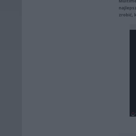
Multim
najleps
zrobić, 