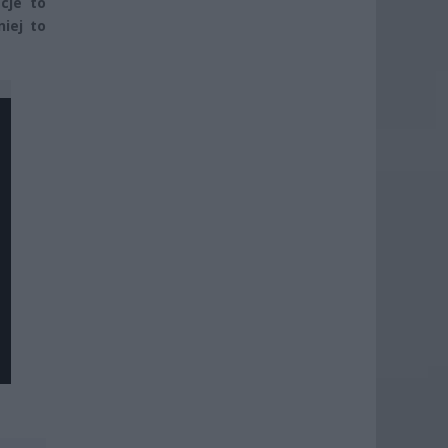
cje to
iej to