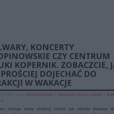
LWARY, KONCERTY
OPINOWSKIE CZY CENTRUM
KI KOPERNIK. ZOBACZCIE, 
PROŚCIEJ DOJECHAĆ DO
AKCJI W WAKACJE
017 19:49
|
Autor:
Michał Wierzbicki
|
Aktualności
,
Imprezy
,
Zabytki
|
Bra
rzy
wa oferuje wiele atrakcji takich jak choćby Bulwary Wi