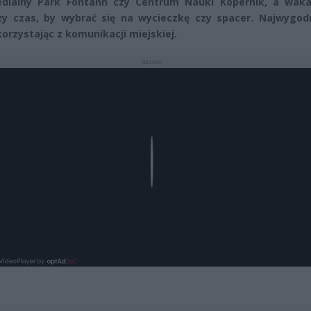
edialny Park Fontann czy Centrum Nauki Kopernik, a waka
zy czas, by wybrać się na wycieczkę czy spacer. Najwygodn
korzystając z komunikacji miejskiej.
REKLAMA
Play