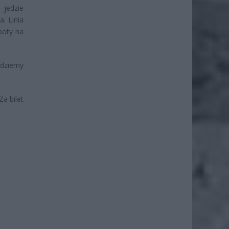
 jedzie
. Linia
boty na
edziemy
Za bilet