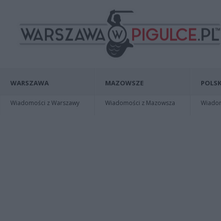
WARSZAWA
MAZOWSZE
POLSK
Wiadomości z Warszawy
Wiadomości z Mazowsza
Wiadomo