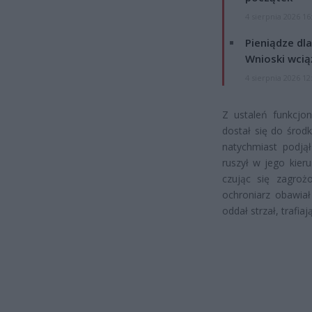
4 sierpnia 2026 16
Pieniądze dla
Wnioski wcią
4 sierpnia 2026 12
Z ustaleń funkcjon
dostał się do środ
natychmiast podjął
ruszył w jego kier
czując się zagroż
ochroniarz obawiał
oddał strzał, trafi