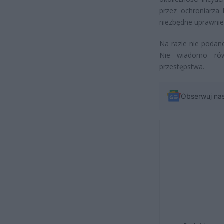
przez ochroniarza 
niezbędne uprawnien
Na razie nie podan
Nie wiadomo rów
przestępstwa.
Obserwuj na