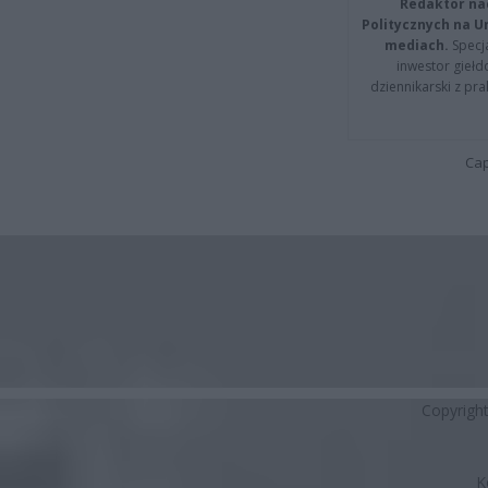
Redaktor na
Politycznych na 
mediach.
Specja
inwestor giełd
dziennikarski z pr
Cap
Copyrigh
K