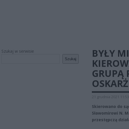
BYŁY M
Szukaj w serwisie
Szukaj
KIEROW
GRUPĄ P
OSKARŻ
21 grudnia 2021 11:53
Skierowano do są
Sławomirowi N. M
przestępczą dział