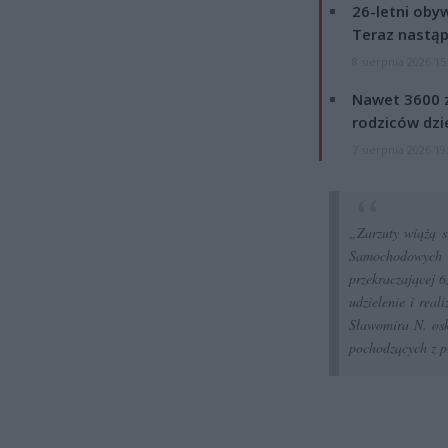
26-letni obyw
Teraz nastąp
8 sierpnia 2026 15
Nawet 3600 z
rodziców dzie
7 sierpnia 2026 19
„Zarzuty wiążą 
Samochodowych „
przekraczającej 
udzielenie i rea
Sławomira N. osk
pochodzących z p