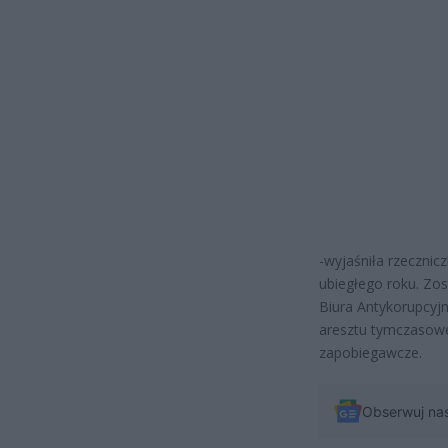
-wyjaśniła rzecznic
ubiegłego roku. Zos
Biura Antykorupcyj
aresztu tymczasowe
zapobiegawcze.
Obserwuj na