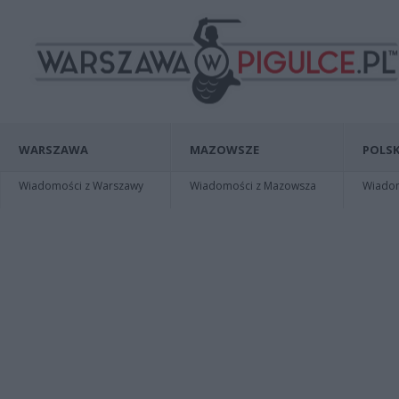
WARSZAWA
MAZOWSZE
POLSK
Wiadomości z Warszawy
Wiadomości z Mazowsza
Wiadomo