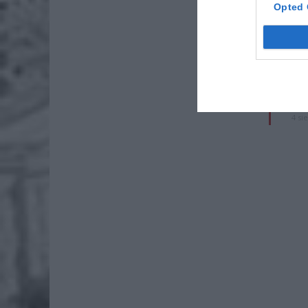
ZOBA
Opted 
Lid
po
4 si
Pie
Wni
4 si