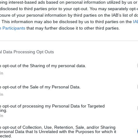
eing interest-based ads based on personal information utilized by us or
disclosed to third parties prior to your opt-out. You may separately opt-
losure of your personal information by third parties on the IAB’s list of
. This information may also be disclosed by us to third parties on the
IA
Participants
that may further disclose it to other third parties.
l Data Processing Opt Outs
o opt-out of the Sharing of my personal data.
In
o opt-out of the Sale of my Personal Data.
In
Fot. Pixabay
to opt-out of processing my Personal Data for Targeted
ing.
In
ryki sięgają nawet 35 zł. Tyle trzeba zapłacić między innymi we fri
j z kolei było w Kauflandzie, gdzie za kilogram możemy zapłacić 12 zł.
o opt-out of Collection, Use, Retention, Sale, and/or Sharing
ersonal Data that Is Unrelated with the Purposes for which it
lected.