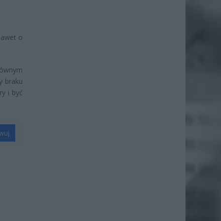
nawet o
łównym
y braku
y i być
wuj