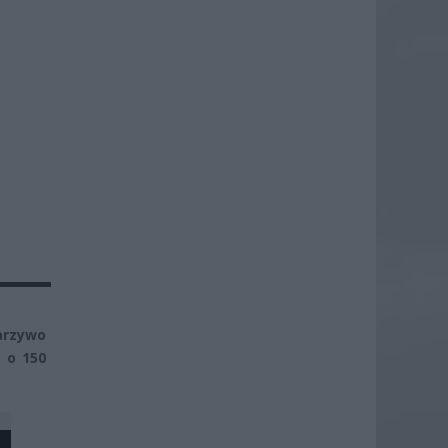
arzywo
y o 150