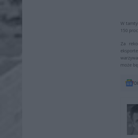
W tamtym
150 proc
Za reko
eksporte
warzywa
może będ
O