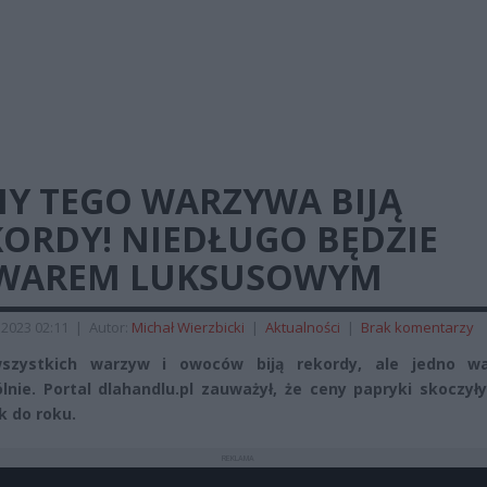
NY TEGO WARZYWA BIJĄ
KORDY! NIEDŁUGO BĘDZIE
WAREM LUKSUSOWYM
 2023 02:11
|
Autor:
Michał Wierzbicki
|
Aktualności
|
Brak komentarzy
szystkich warzyw i owoców biją rekordy, ale jedno w
lnie. Portal dlahandlu.pl zauważył, że ceny papryki skoczył
k do roku.
REKLAMA