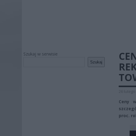
CE
Szukaj w serwisie
Szukaj
RE
TO
26 lutego
Ceny w
szczegó
proc. ro