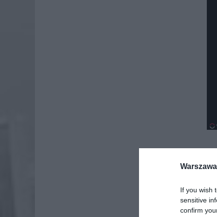
Warszawa 
Dod
If you wish 
sensitive in
confirm you