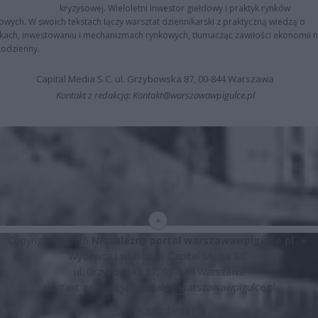
kryzysowej. Wieloletni inwestor giełdowy i praktyk rynków
owych. W swoich tekstach łączy warsztat dziennikarski z praktyczną wiedzą o
kach, inwestowaniu i mechanizmach rynkowych, tłumacząc zawiłości ekonomii 
codzienny.
Capital Media S.C. ul. Grzybowska 87, 00-844 Warszawa
Kontakt z redakcją: Kontakt@warszawawpigulce.pl
Copyright © 2026
Niezależny portal warszawawpigulce.pl
∗
Wydawca i właściciel: Capital Media S.C.
ul. Grzybowska 87, 00-844 Warszawa
Kontakt z redakcją:
Kontakt@warszawawpigulce.pl
Polityka Redakcyjna