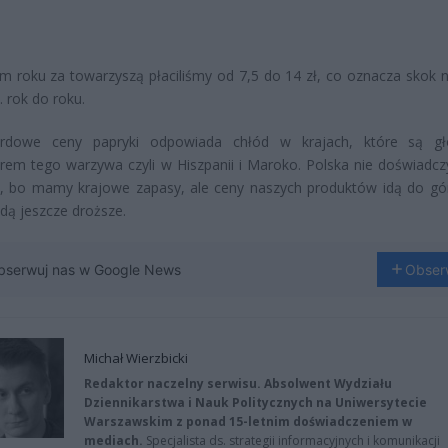
 roku za towarzyszą płaciliśmy od 7,5 do 14 zł, co oznacza skok 
. rok do roku.
rdowe ceny papryki odpowiada chłód w krajach, które są g
rem tego warzywa czyli w Hiszpanii i Maroko. Polska nie doświadcz
, bo mamy krajowe zapasy, ale ceny naszych produktów idą do gór
ą jeszcze droższe.
bserwuj nas w Google News
Obser
Michał Wierzbicki
Redaktor naczelny serwisu. Absolwent Wydziału
Dziennikarstwa i Nauk Politycznych na Uniwersytecie
Warszawskim z ponad 15-letnim doświadczeniem w
mediach.
Specjalista ds. strategii informacyjnych i komunikacji