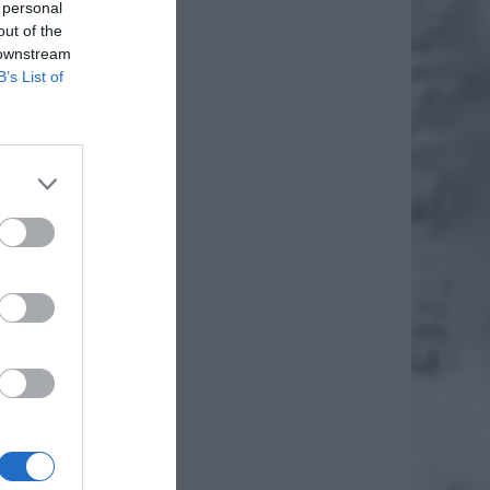
 personal
out of the
 downstream
B’s List of
sco.pl.