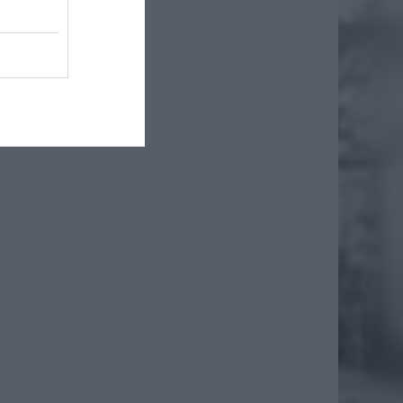
iero
ł.