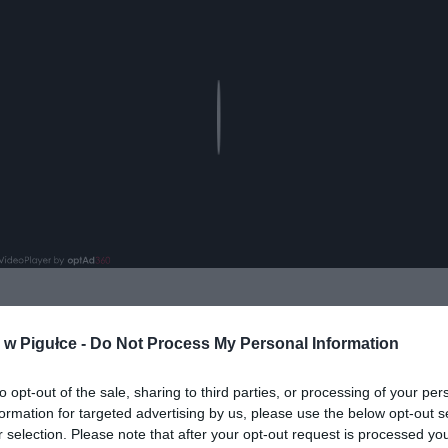
Play
w Pigułce -
Do Not Process My Personal Information
aj nas do preferowanych źródeł w Google
Do
to opt-out of the sale, sharing to third parties, or processing of your per
formation for targeted advertising by us, please use the below opt-out s
r selection. Please note that after your opt-out request is processed y