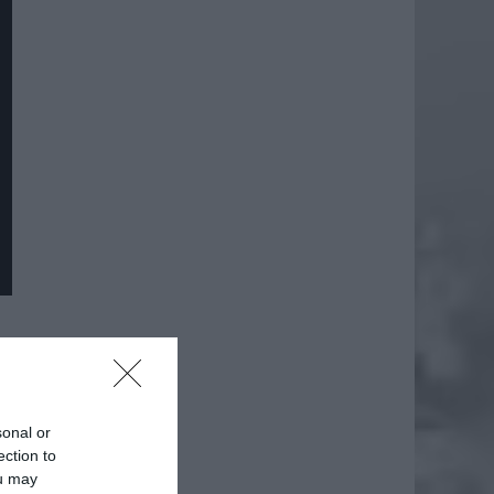
daj
sonal or
ection to
ou may