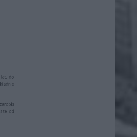
lat, do
kładnie
zarobki
ższe od