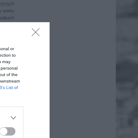
jszych
o wieku
ładkach
sonal or
ection to
ou may
 personal
out of the
 downstream
B’s List of