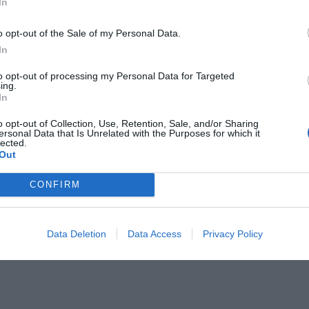
CZ RÓWNIEŻ:
In
l przecenił hit do kuchni. Air fryer tańszy aż o 150 zł, a to dop
o opt-out of the Sale of my Personal Data.
czątek
In
erpnia 2026 16:06
to opt-out of processing my Personal Data for Targeted
niądze dla milionów polskich rodzin. ZUS wypłacił już 173 mln z
ing.
In
oski wciąż można składać
erpnia 2026 12:56
o opt-out of Collection, Use, Retention, Sale, and/or Sharing
ersonal Data that Is Unrelated with the Purposes for which it
lected.
Dla wielu szokujące.
Out
ni muszą zarabiać 14 500 złotych brutto
CONFIRM
estoletni mężczyzna, który chce za 25 lat pobierać emeryturę 7000 z
cnie zarabiać 14 500 złotych brutto miesięcznie. To 165 procent o
Data Deletion
Data Access
Privacy Policy
o wynagrodzenia w Polsce.