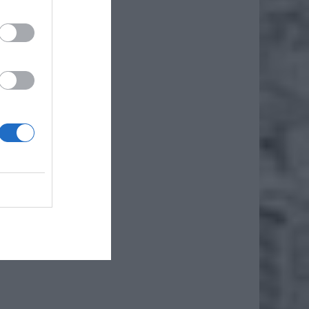
iero
ł.
łotych,
becnego