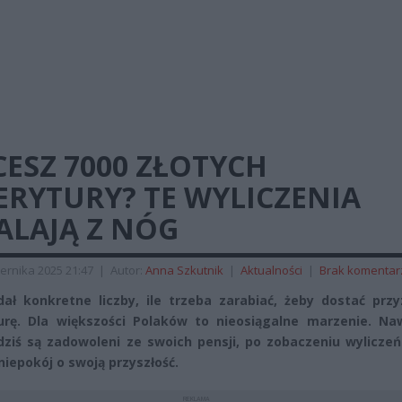
ESZ 7000 ZŁOTYCH
ERYTURY? TE WYLICZENIA
ALAJĄ Z NÓG
ernika 2025 21:47
|
Autor:
Anna Szkutnik
|
Aktualności
|
Brak komentar
ał konkretne liczby, ile trzeba zarabiać, żeby dostać przy
rę. Dla większości Polaków to nieosiągalne marzenie. Naw
dziś są zadowoleni ze swoich pensji, po zobaczeniu wylicze
niepokój o swoją przyszłość.
REKLAMA