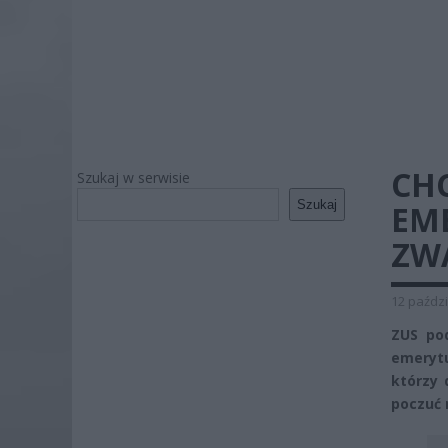
CHC
Szukaj w serwisie
Szukaj
EM
ZW
12 paździ
ZUS pod
emerytu
którzy 
poczuć 