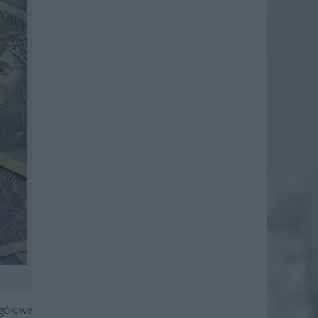
egółowe