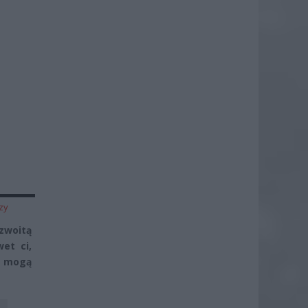
zy
zwoitą
et ci,
ń mogą