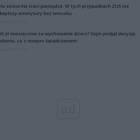
lu seniorów traci pieniądze. W tych przypadkach ZUS nie
dwyższy emerytury bez wniosku
erpnia 2026 12:34
0 zł miesięcznie za wychowanie dzieci? Sejm podjął decyzję.
adomo, co z nowym świadczeniem
erpnia 2026 12:16
ad