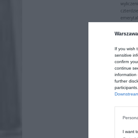
wylicze
czterdzi
emerytal
emerytal
Warszawa 
If you wish 
sensitive in
confirm you
continue se
information 
further disc
participants
Downstream 
Persona
I want t