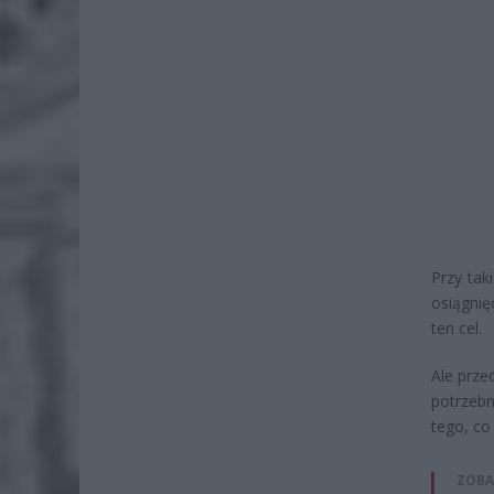
Przy tak
osiągnię
ten cel.
Ale prze
potrzeb
tego, co
ZOBA