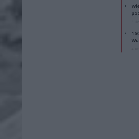
Wie
po
4 si
160
Wi
4 si