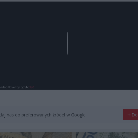
Play
aj nas do preferowanych źródeł w Google
Do