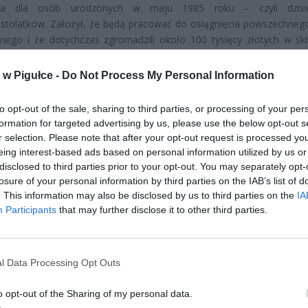
nia dla osób urodzonych w maju 1985 roku – czyli dzisie
estolatków. Założył, że będą pracować do osiągnięcia powszechneg
nego i że dotychczas zgromadzili około 100 tysięcy złotych w sk
nych.
w Pigułce -
Do Not Process My Personal Information
to opt-out of the sale, sharing to third parties, or processing of your per
formation for targeted advertising by us, please use the below opt-out s
r selection. Please note that after your opt-out request is processed y
eing interest-based ads based on personal information utilized by us or
disclosed to third parties prior to your opt-out. You may separately opt-
ad
losure of your personal information by third parties on the IAB’s list of
. This information may also be disclosed by us to third parties on the
IA
Participants
that may further disclose it to other third parties.
l Data Processing Opt Outs
o opt-out of the Sharing of my personal data.