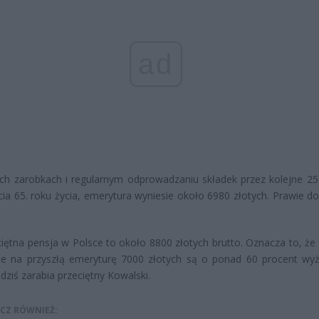
ad
ich zarobkach i regularnym odprowadzaniu składek przez kolejne 25 
cia 65. roku życia, emerytura wyniesie około 6980 złotych. Prawie do
ciętna pensja w Polsce to około 8800 złotych brutto. Oznacza to, że 
ne na przyszłą emeryturę 7000 złotych są o ponad 60 procent wy
 dziś zarabia przeciętny Kowalski.
CZ RÓWNIEŻ: