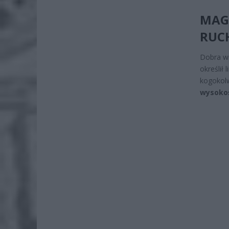
MAGI
RUCH
Dobra wi
określił
kogokolw
wysokoś