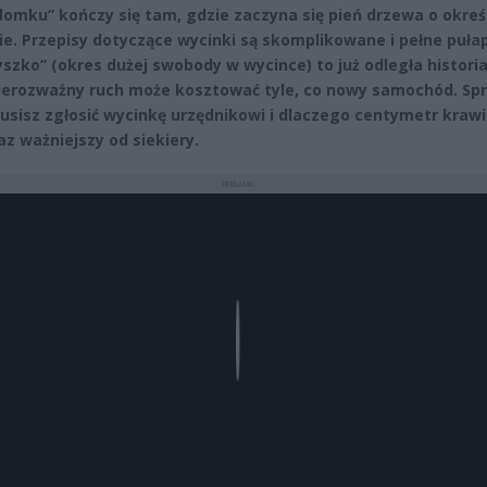
omku” kończy się tam, gdzie zaczyna się pień drzewa o okre
e. Przepisy dotyczące wycinki są skomplikowane i pełne puła
yszko” (okres dużej swobody w wycince) to już odległa historia
ierozważny ruch może kosztować tyle, co nowy samochód. Sp
usisz zgłosić wycinkę urzędnikowi i dlaczego centymetr krawi
az ważniejszy od siekiery.
REKLAMA
Play