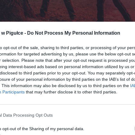
Fot. Warszawa w Pigułce
w Pigułce -
Do Not Process My Personal Information
a prywatnych posesjach to temat, który od lat budzi ogromne emocj
to opt-out of the sale, sharing to third parties, or processing of your per
trony mamy święte prawo własności, z drugiej – dobrostan środowisk
formation for targeted advertising by us, please use the below opt-out s
„betonozą”. Ustawodawca próbuje pogodzić te racje, co skutkuje gą
r selection. Please note that after your opt-out request is processed y
eing interest-based ads based on personal information utilized by us or
w, w którym łatwo się zgubić. Największym problemem jest nieświa
disclosed to third parties prior to your opt-out. You may separately opt-
laków jest przekonanych, że jeśli drzewo nie jest pomnikiem przyrody
losure of your personal information by third parties on the IAB’s list of
a ich ogrodzonym terenie, mogą z nim zrobić, co chcą. To błąd. Za
. This information may also be disclosed by us to third parties on the
IA
ną wycinkę (bez zgłoszenia lub zezwolenia) grożą administracyjne kar
Participants
that may further disclose it to other third parties.
e, które są wymierzane z automatu. Nie ma tu miejsca na „czynny żal
ie o niskiej szkodliwości społecznej. Jest pniak, jest pomiar, jest kar
l Data Processing Opt Outs
o opt-out of the Sharing of my personal data.