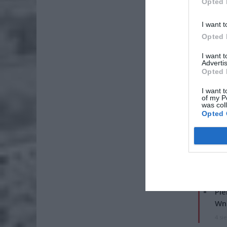
Opted 
I want t
Opted 
I want 
Advertis
Opted 
I want t
of my P
was col
Opted 
ZOBA
Lid
po
4 si
Pie
Wni
4 si