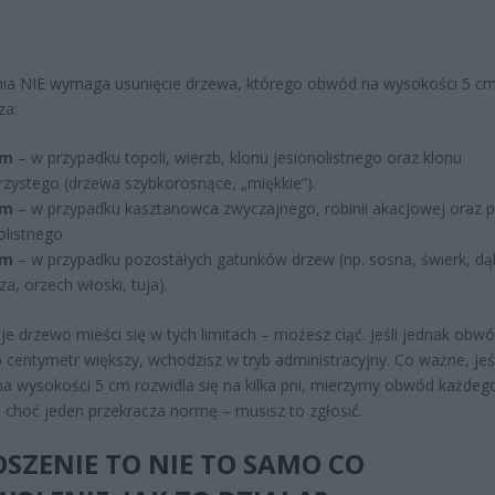
ia NIE wymaga usunięcie drzewa, którego obwód na wysokości 5 cm
za:
cm
– w przypadku topoli, wierzb, klonu jesionolistnego oraz klonu
rzystego (drzewa szybkorosnące, „miękkie”).
cm
– w przypadku kasztanowca zwyczajnego, robinii akacjowej oraz p
olistnego.
cm
– w przypadku pozostałych gatunków drzew (np. sosna, świerk, dą
za, orzech włoski, tuja).
oje drzewo mieści się w tych limitach – możesz ciąć. Jeśli jednak obwó
 centymetr większy, wchodzisz w tryb administracyjny. Co ważne, jeśl
a wysokości 5 cm rozwidla się na kilka pni, mierzymy obwód każdeg
śli choć jeden przekracza normę – musisz to zgłosić.
SZENIE TO NIE TO SAMO CO