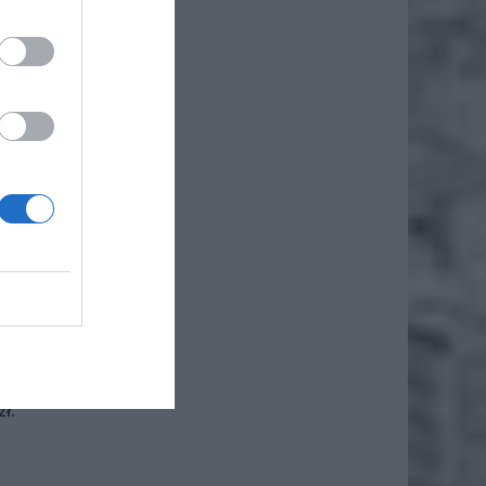
iero
ł.