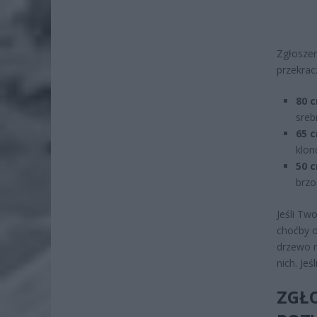
Zgłoszen
przekrac
80 
sreb
65 
klon
50 
brzo
Jeśli Tw
choćby o
drzewo n
nich. Je
ZGŁO