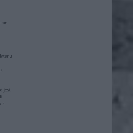
 nie
latanu
b,
d jest
i
o z