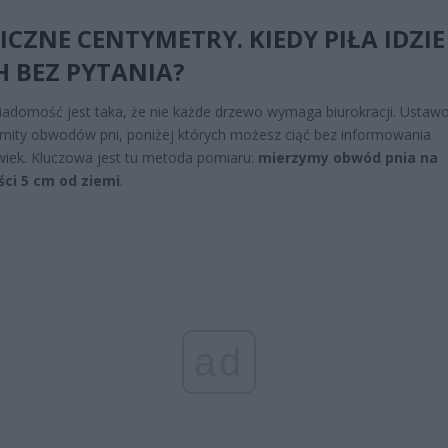
CZNE CENTYMETRY. KIEDY PIŁA IDZIE
 BEZ PYTANIA?
adomość jest taka, że nie każde drzewo wymaga biurokracji. Usta
 limity obwodów pni, poniżej których możesz ciąć bez informowania
iek. Kluczowa jest tu metoda pomiaru:
mierzymy obwód pnia na
ci 5 cm od ziemi
.
ad