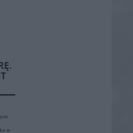
RĘ.
ST
ęcie
mku w