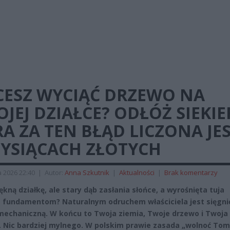
CESZ WYCIĄĆ DRZEWO NA
JEJ DZIAŁCE? ODŁÓŻ SIEKIE
A ZA TEN BŁĄD LICZONA JE
TYSIĄCACH ZŁOTYCH
a 2026 22:40
|
Autor:
Anna Szkutnik
|
Aktualności
|
Brak komentarzy
ękną działkę, ale stary dąb zasłania słońce, a wyrośnięta tuja
 fundamentom? Naturalnym odruchem właściciela jest sięgni
 mechaniczną. W końcu to Twoja ziemia, Twoje drzewo i Twoja
. Nic bardziej mylnego. W polskim prawie zasada „wolnoć To