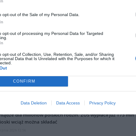
In
o opt-out of the Sale of my Personal Data.
ad
In
to opt-out of processing my Personal Data for Targeted
ing.
In
o opt-out of Collection, Use, Retention, Sale, and/or Sharing
ersonal Data that Is Unrelated with the Purposes for which it
lected.
Out
CZ RÓWNIEŻ:
CONFIRM
l przecenił hit do kuchni. Air fryer tańszy aż o 150 zł, a to dop
czątek
Data Deletion
Data Access
Privacy Policy
erpnia 2026 16:06
niądze dla milionów polskich rodzin. ZUS wypłacił już 173 mln z
oski wciąż można składać
erpnia 2026 12:56