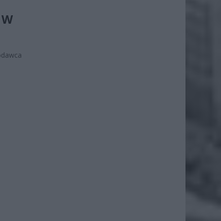
 W
wodawca