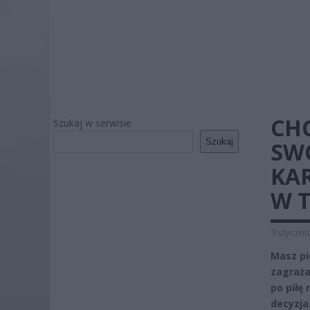
CH
Szukaj w serwisie
Szukaj
SWO
KAR
W 
9 styczni
Masz pi
zagraża
po piłę
decyzja