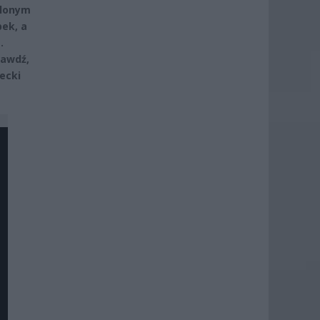
ślonym
pek, a
.
rawdź,
ecki