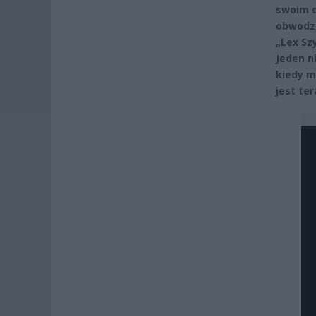
swoim d
obwodzi
„Lex Sz
Jeden n
kiedy m
jest ter