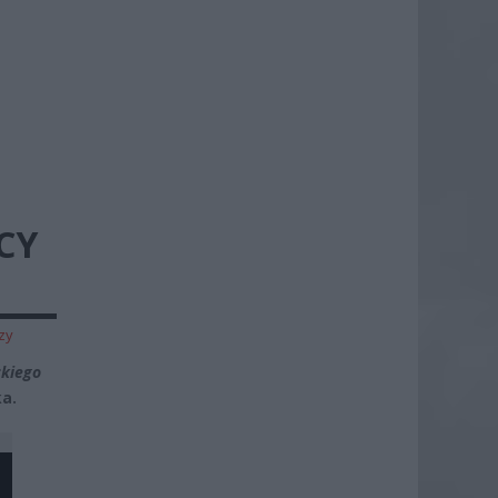
CY
zy
ckiego
ka.