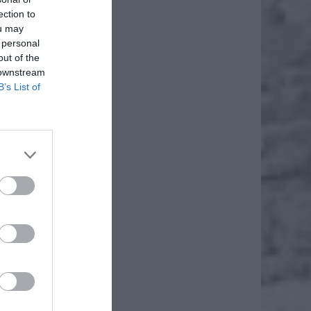
ection to
ou may
 personal
out of the
 downstream
B’s List of