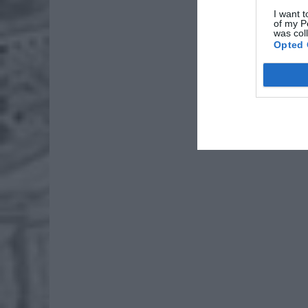
I want t
ZUS
of my P
was col
dos
Opted 
7 si
Lid
po
4 si