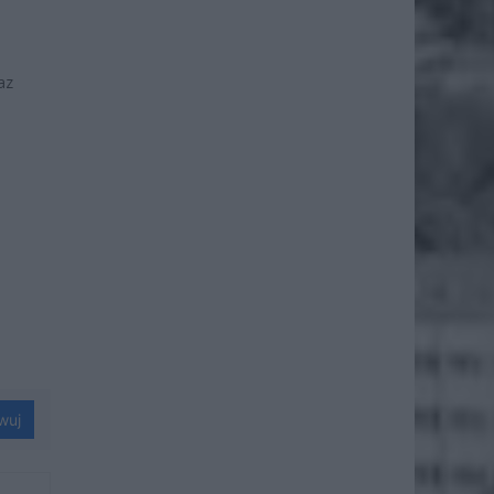
az
wuj