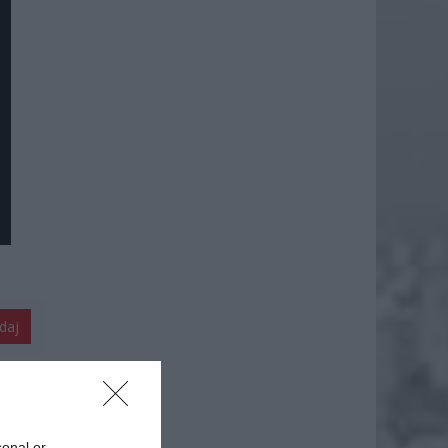
daj
sonal or