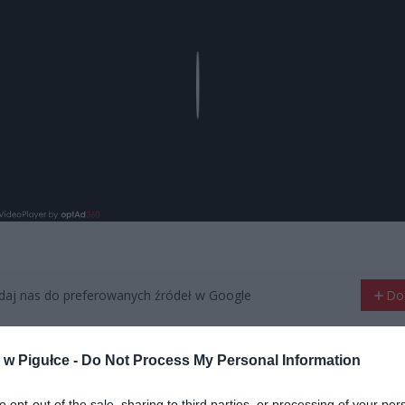
Play
aj nas do preferowanych źródeł w Google
Do
w Pigułce -
Do Not Process My Personal Information
to opt-out of the sale, sharing to third parties, or processing of your per