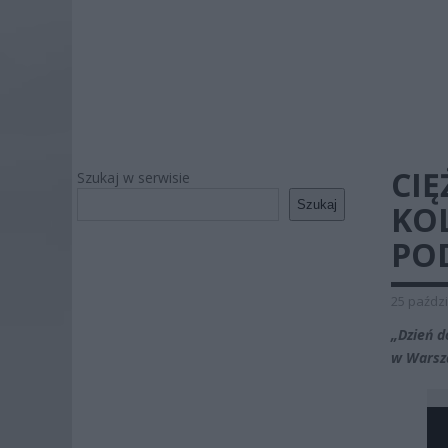
CI
Szukaj w serwisie
Szukaj
KOL
POD
25 paździ
„Dzień d
w Warsza