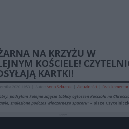
ĘŻARNA NA KRZYŻU W
EJNYM KOŚCIELE! CZYTELNI
SYŁAJĄ KARTKI!
ernika 2020 11:53
|
Autor:
Anna Szkutnik
|
Aktualności
|
Brak komentar
obry. podsyłam kolejne zdjęcie tablicy ogłoszeń Kościoła na Chrości
wie, znalezione podczas wieczornego spaceru”
– pisze Czytelnicz
REKLAMA