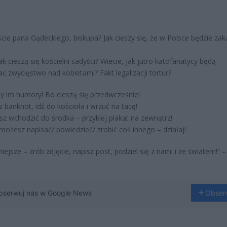
ście pana Gądeckiego, biskupa? Jak cieszy się, że w Polsce będzie zak
ak cieszą się kościelni sadyści? Wiecie, jak jutro katofanatycy będą
ć zwycięstwo nad kobietami? Fakt legalizacji tortur?
 im humory! Bo cieszą się przedwcześnie!
 banknot, idź do kościoła i wrzuć na tacę!
sz wchodzić do środka – przyklej plakat na zewnątrz!
możesz napisać/ powiedzieć/ zrobić coś innego – działaj!
iejsze – zrób zdjęcie, napisz post, podziel się z nami i że światem!” –
bserwuj nas w Google News
Obser