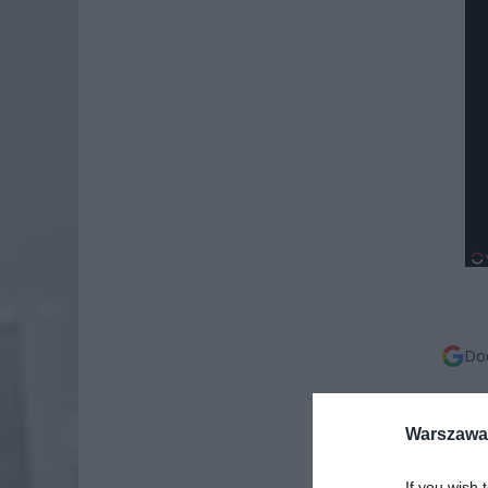
Dod
Warszawa 
If you wish 