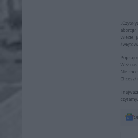
„Czytały
aborcji?
Wiecie, j
świętowa
Popsujmy
Weź nasz
Nie chce
Chcesz/ 
I najważn
czytamy.
O