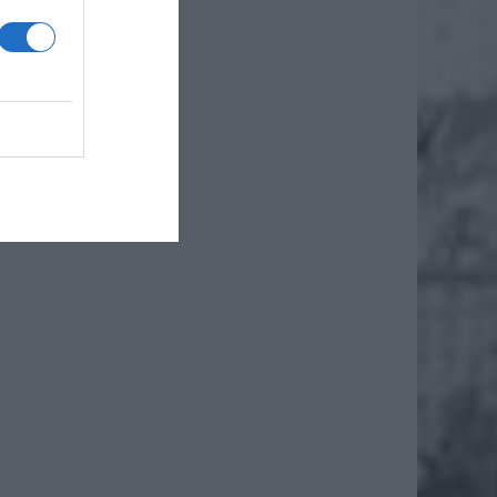
że
iero