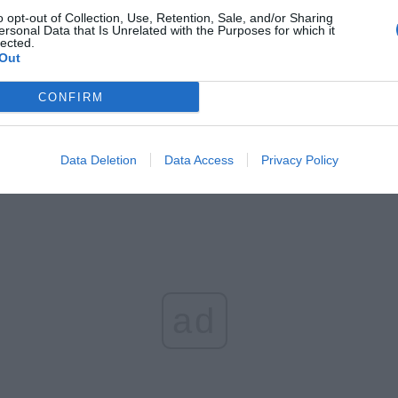
o opt-out of Collection, Use, Retention, Sale, and/or Sharing
 zmieni ważny limit od marca 2027 roku. Policzyliśmy, ile mo
ersonal Data that Is Unrelated with the Purposes for which it
lected.
tać senior przy emeryturze 2200, 2400, 2600 i 2700 zł
Out
erpnia 2026 13:23
CONFIRM
l przecenił hit do kuchni. Air fryer tańszy aż o 150 zł, a to dop
czątek
erpnia 2026 16:06
Data Deletion
Data Access
Privacy Policy
ad