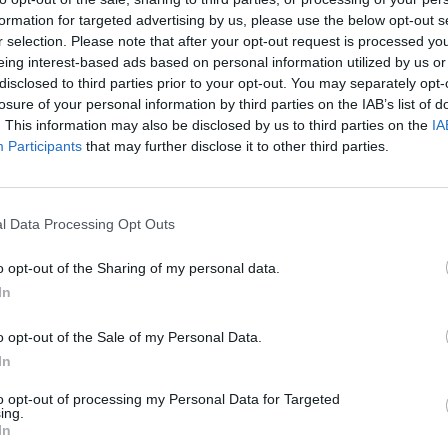
formation for targeted advertising by us, please use the below opt-out s
r selection. Please note that after your opt-out request is processed y
eing interest-based ads based on personal information utilized by us or
disclosed to third parties prior to your opt-out. You may separately opt-
losure of your personal information by third parties on the IAB’s list of
. This information may also be disclosed by us to third parties on the
IA
Participants
that may further disclose it to other third parties.
l Data Processing Opt Outs
o opt-out of the Sharing of my personal data.
In
o opt-out of the Sale of my Personal Data.
Fot. Czytelniczka
In
część większej akcji: SŁOWO NA NIEDZIELĘ
to opt-out of processing my Personal Data for Targeted
ing.
In
CZ RÓWNIEŻ: