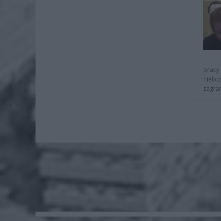
pracy 
nielic
zagra