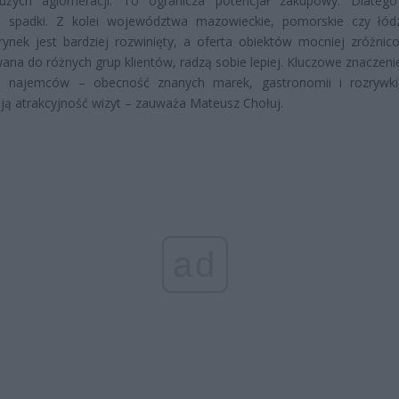
użych aglomeracji. To ogranicza potencjał zakupowy. Dlateg
sze spadki. Z kolei województwa mazowieckie, pomorskie czy łód
rynek jest bardziej rozwinięty, a oferta obiektów mocniej zróżnic
na do różnych grup klientów, radzą sobie lepiej. Kluczowe znaczeni
ra najemców – obecność znanych marek, gastronomii i rozrywki
ją atrakcyjność wizyt – zauważa Mateusz Chołuj.
ad