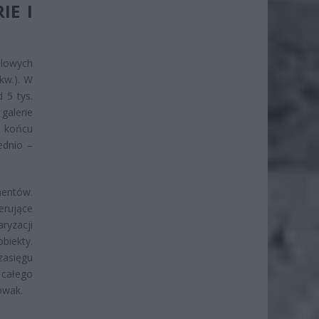
IE I
dlowych
kw.). W
d 5 tys.
galerie
a końcu
ednio –
mentów.
erujące
ryzacji
biekty.
zasięgu
 całego
owak.