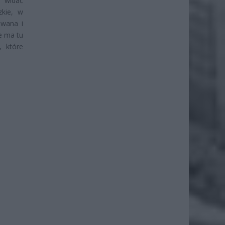
o widać
zkie, w
owana i
e ma tu
, które