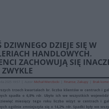
 DZIWNEGO DZIEJE SIĘ W
LERIACH HANDLOWYCH.
ENCI ZACHOWUJĄ SIĘ INACZ
Ż ZWYKLE
ada 2025 19:57
|
Autor:
Michał Wierzbicki
|
Finanse
,
Zakupy
|
Brak kome
szych trzech kwartałach br. liczba klientów w centrach i ga
ych spadła o 6,8% rdr. Ubyło ich we wszystkich wojewódz
ziewięć miesięcy tego roku liczba wizyt w centrach i gal
ych ogólnie zmniejszyła się o 14,2% rdr. Spadki były we wsz