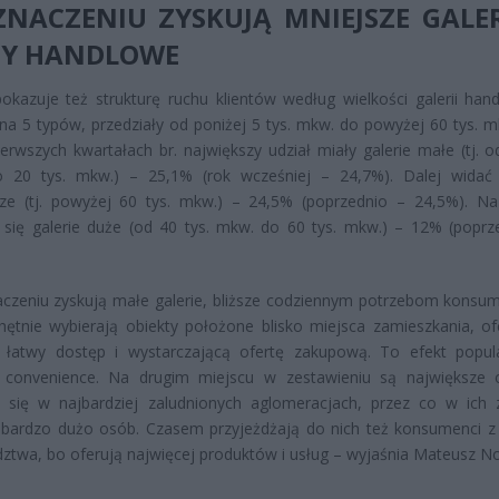
NACZENIU ZYSKUJĄ MNIEJSZE GALER
Y HANDLOWE
okazuje też strukturę ruchu klientów według wielkości galerii han
 na 5 typów, przedziały od poniżej 5 tys. mkw. do powyżej 60 tys. m
ierwszych kwartałach br. największy udział miały galerie małe (tj. o
 20 tys. mkw.) – 25,1% (rok wcześniej – 24,7%). Dalej widać 
sze (tj. powyżej 60 tys. mkw.) – 24,5% (poprzednio – 24,5%). N
 się galerie duże (od 40 tys. mkw. do 60 tys. mkw.) – 12% (poprz
czeniu zyskują małe galerie, bliższe codziennym potrzebom konsu
chętnie wybierają obiekty położone blisko miejsca zamieszkania, of
 łatwy dostęp i wystarczającą ofertę zakupową. To efekt popula
 convenience. Na drugim miejscu w zestawieniu są największe o
ą się w najbardziej zaludnionych aglomeracjach, przez co w ich 
 bardzo dużo osób. Czasem przyjeżdżają do nich też konsumenci z
twa, bo oferują najwięcej produktów i usług – wyjaśnia Mateusz N