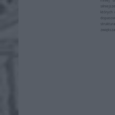
mniej d
silniej
których 
dopasowa
struktu
zwiększa