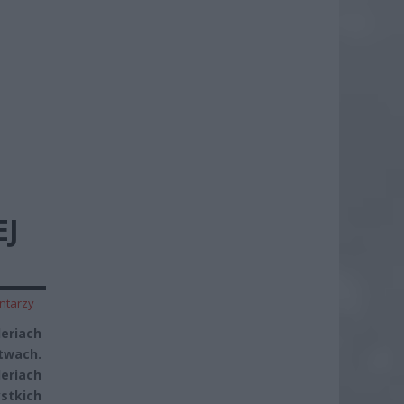
EJ
ntarzy
leriach
twach.
eriach
ystkich