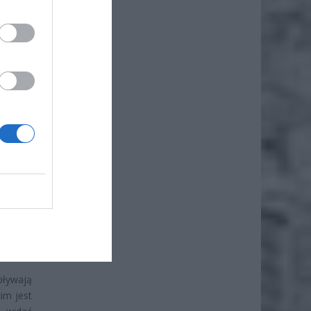
Galerie
h uwagę
kanałów
to, jak
zupełnia
trach i
ardziej
o 8,8%,
ajmniej
łódzkim
pływają
im jest