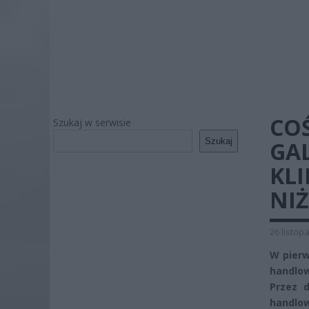
COŚ
Szukaj w serwisie
Szukaj
GA
KLI
NI
26 listop
W pierw
handlow
Przez d
handlow