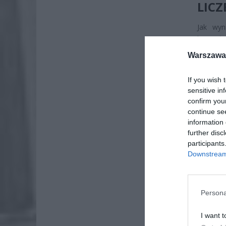
LIC
Jak wyn
kwartała
To pokaz
Warszawa 
w mniej
rosnącyc
If you wish 
łączą wi
sensitive in
współaut
confirm you
continue se
information 
further disc
participants
Downstream 
Persona
I want t