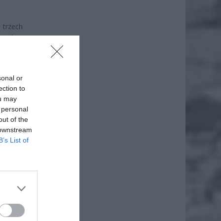
 trzech
% rdr. –
ie tylko
o efekt
zęściej
sonal or
eden ze
ection to
ou may
 personal
out of the
 downstream
B’s List of