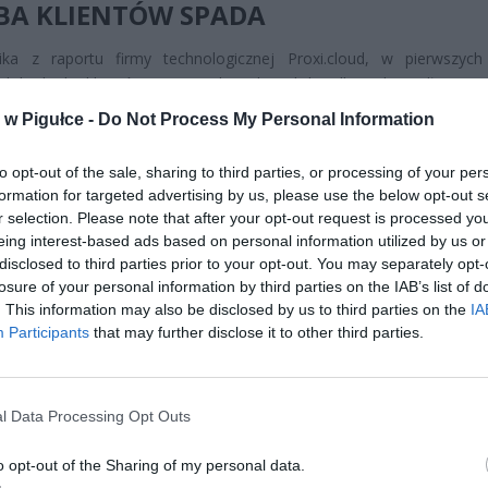
ZBA KLIENTÓW SPADA
ika z raportu firmy technologicznej Proxi.cloud, w pierwszych
ch br. liczba klientów w centrach i galeriach handlowych spadła o 6,8
uje, że konsumenci stali się bardziej ostrożni i selektywni. Widać to n
w Pigułce -
Do Not Process My Personal Information
szym ruchu, ale też w krótszych i bardziej celowych wizytach. T
h kosztów życia i zmian w stylu robienia zakupów. Polacy coraz c
to opt-out of the sale, sharing to third parties, or processing of your per
zyty w galeriach z zakupami online – komentuje Mateusz Chołuj, j
formation for targeted advertising by us, please use the below opt-out s
orów raportu z Proxi.cloud.
r selection. Please note that after your opt-out request is processed y
eing interest-based ads based on personal information utilized by us or
disclosed to third parties prior to your opt-out. You may separately opt-
losure of your personal information by third parties on the IAB’s list of
. This information may also be disclosed by us to third parties on the
IA
Participants
that may further disclose it to other third parties.
ad
l Data Processing Opt Outs
o opt-out of the Sharing of my personal data.