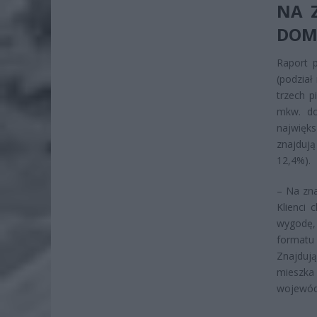
NA Z
DOM
Raport p
(podział
trzech p
mkw. do
najwięk
znajdują
12,4%).
– Na zna
Klienci 
wygodę,
formatu
Znajduj
mieszka
wojewódz