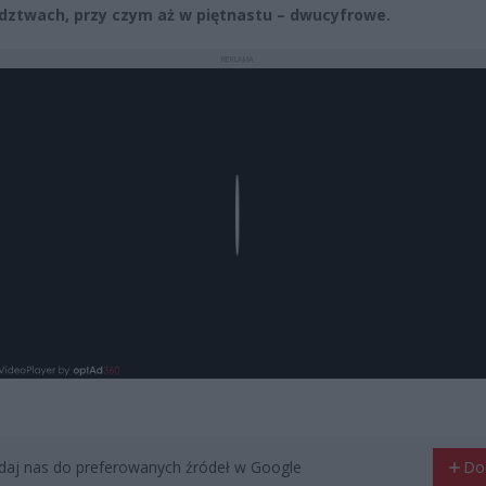
ztwach, przy czym aż w piętnastu – dwucyfrowe.
REKLAMA
Play
aj nas do preferowanych źródeł w Google
Do