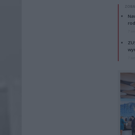
ZOBA
Naw
rod
7 si
ZUS
wyn
7 si