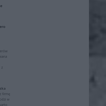
że
iero
żerów
miana
 z
lska
z firmę
odzi w
warto