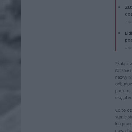
ZUS
dos
7 si
Lid
po
4 si
Skala in
rocznie 
nazwy ni
odbudowy
portem s
długote
Co to oz
stanie s
lub prac
nową faz