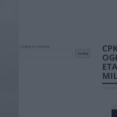
CPK
Szukaj w serwisie
Szukaj
OG
ET
MI
12 grudni