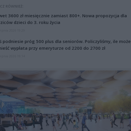
CZ RÓWNIEŻ:
et 3600 zł miesięcznie zamiast 800+. Nowa propozycja dla
ziców dzieci do 3. roku życia
erpnia 2026 19:29
 podniesie próg 500 plus dla seniorów. Policzyliśmy, ile może
ieść wypłata przy emeryturze od 2200 do 2700 zł
erpnia 2026 19:14