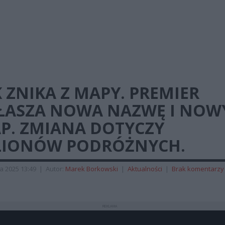
 ZNIKA Z MAPY. PREMIER
ŁASZA NOWA NAZWĘ I NOW
AP. ZMIANA DOTYCZY
LIONÓW PODRÓŻNYCH.
a 2025 13:49
|
Autor:
Marek Borkowski
|
Aktualności
|
Brak komentarzy
REKLAMA