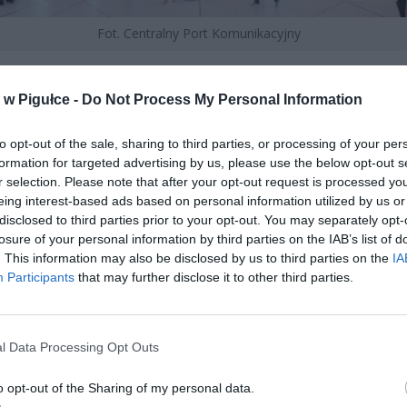
Fot. Centralny Port Komunikacyjny
w Pigułce -
Do Not Process My Personal Information
y Port Komunikacyjny przestaje istnieć pod dotychczasową nazwą. P
 Tusk
ogłosił, że projekt będzie funkcjonował jako
Port Polska
. To 
to opt-out of the sale, sharing to third parties, or processing of your per
tyczy milionów przyszłych pasażerów, firm transportowych i regionó
formation for targeted advertising by us, please use the below opt-out s
ych z inwestycją. W pierwszych zdaniach trzeba powiedzieć wprost. 
r selection. Please note that after your opt-out request is processed y
ko zmiana nazwy, lecz sygnał nowego etapu jednego z największych
eing interest-based ads based on personal information utilized by us or
w infrastrukturalnych w Polsce.
disclosed to third parties prior to your opt-out. You may separately opt-
losure of your personal information by third parties on the IAB’s list of
. This information may also be disclosed by us to third parties on the
IA
Participants
that may further disclose it to other third parties.
l Data Processing Opt Outs
ad
o opt-out of the Sharing of my personal data.