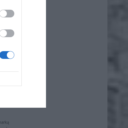
udziła
 port
ska
ma
at
i
 w
owych
rojekt
re
arką