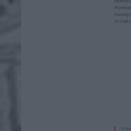
łatwiejs
Przedsię
musiały 
że rząd 
ZOBA