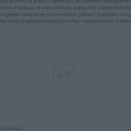
zą do promocji za granicą i czytelniejszą dla partnerów międzynarodo
biorstwa działające w branży lotniczej, logistycznej i transportowej b
uwzględnić nową nazwę w dokumentach, planach i strategiach. To sy
chce nadać projektowi bardziej biznesowy i międzynarodowy charakte
ad
CZ RÓWNIEŻ: