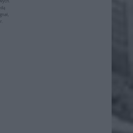
wych.
ędą
gnał,
r.