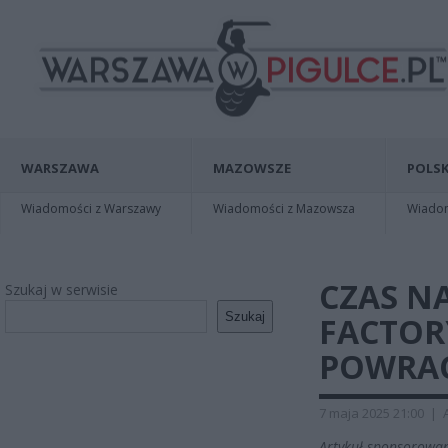
WARSZAWA
MAZOWSZE
POLSK
Wiadomości z Warszawy
Wiadomości z Mazowsza
Wiadomo
CZAS N
Szukaj w serwisie
Szukaj
FACTOR
POWRAC
7 maja 2025 21:00
|
Artykuł sponsorowan