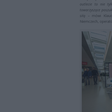
outlecie to nie ty
towarzyszące poszuk
siłą
– mówi Klaudi
Niemczech, operat