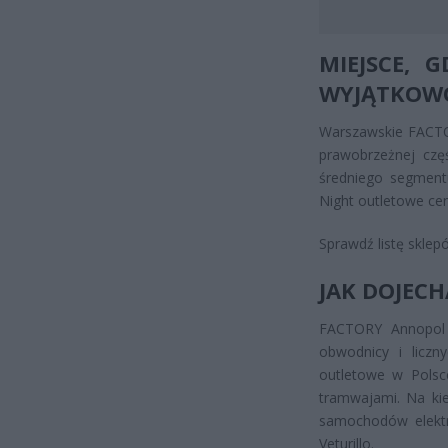
MIEJSCE, 
WYJĄTKOWO
Warszawskie FACTO
prawobrzeżnej czę
średniego segment
Night outletowe ce
Sprawdź listę skl
JAK DOJEC
FACTORY Annopol m
obwodnicy i liczn
outletowe w Polsc
tramwajami. Na ki
samochodów elektr
Veturillo.