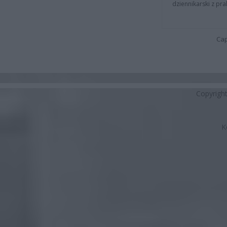
dziennikarski z pr
Cap
Copyrigh
K