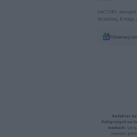
FACTORY Annopol t
Wcześniej, 8 maja,
Obserwuj na
Redaktor na
Politycznych na 
mediach.
Specja
inwestor giełd