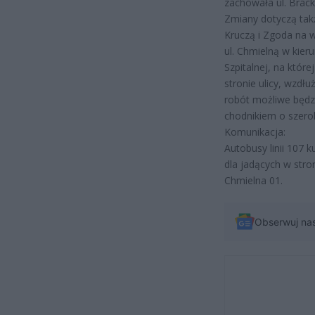
zachowała ul. Brack
Zmiany dotyczą takż
Kruczą i Zgoda na w
ul. Chmielną w kier
Szpitalnej, na któr
stronie ulicy, wzdł
robót możliwe będzie
chodnikiem o szerok
Komunikacja:
Autobusy linii 107
dla jadących w stro
Chmielna 01.
Obserwuj na