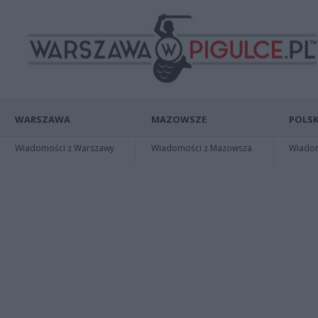
WARSZAWA
MAZOWSZE
POLSK
Wiadomości z Warszawy
Wiadomości z Mazowsza
Wiadomo