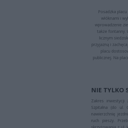
Posadzka placu
włóknami i w
wprowadzenie ziel
także fontanny. 
licznym siedzisk
przyjazną i zachęc
placu dostoso
publicznej. Na plac
NIE TYLKO 
Zakres inwestycji
Szpitalna (do ul.
nawierzchnię jezdn
ruch pieszy. Prze
skrzyżowania z ul.