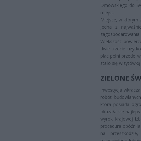
Dmowskiego do Świę
miejsc.
Miejsce, w którym s
jedna z najważnie
zagospodarowania 
Większość powierzc
dwie trzecie użyt
plac pełni przede 
stało się wizytówką 
ZIELONE Ś
Inwestycja wkracz
robót budowlanych.
która posiada ogro
okazała się najlep
wyrok Krajowej Izb
procedura opóźniła 
na przeszkodzie,
najprawdopodobniej