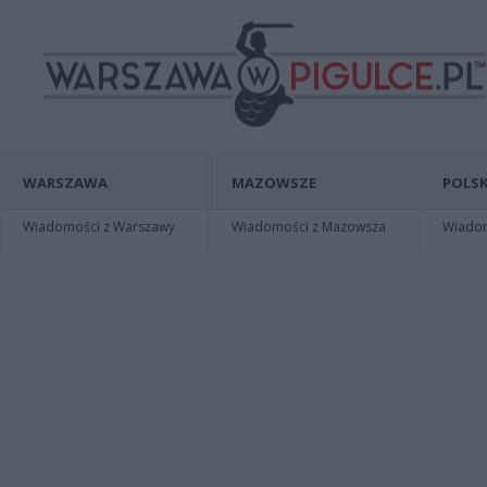
WARSZAWA
MAZOWSZE
POLSK
Wiadomości z Warszawy
Wiadomości z Mazowsza
Wiadomo