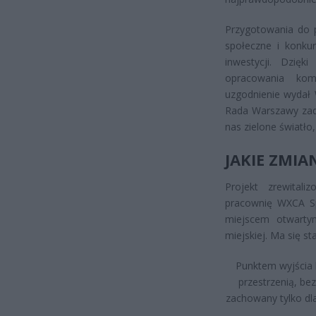
Przygotowania do p
społeczne i konkur
inwestycji. Dzię
opracowania kom
uzgodnienie wydał
Rada Warszawy zade
nas zielone światło
JAKIE ZMIA
Projekt zrewital
pracownię WXCA Sp.
miejscem otwarty
miejskiej. Ma się s
Punktem wyjścia 
przestrzenią, be
zachowany tylko dla