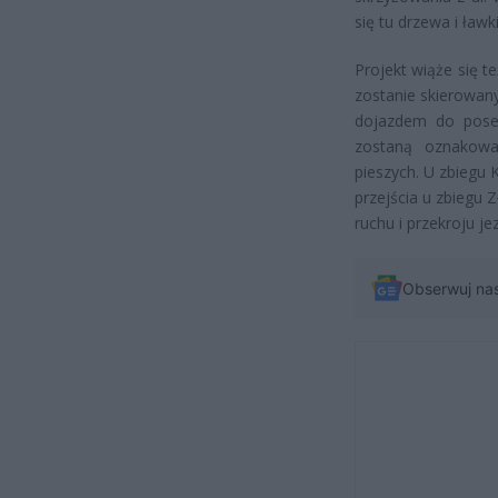
się tu drzewa i ławki
Projekt wiąże się 
zostanie skierowany
dojazdem do poses
zostaną oznakowa
pieszych. U zbiegu 
przejścia u zbiegu Z
ruchu i przekroju jez
Obserwuj na