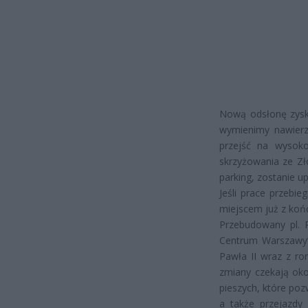
Nową odsłonę zyska 
wymienimy nawierzc
przejść na wysok
skrzyżowania ze Zło
parking, zostanie 
Jeśli prace przebi
miejscem już z koń
Przebudowany pl. 
Centrum Warszawy”.
Pawła II wraz z ro
zmiany czekają oko
pieszych, które poz
a także przejazdy