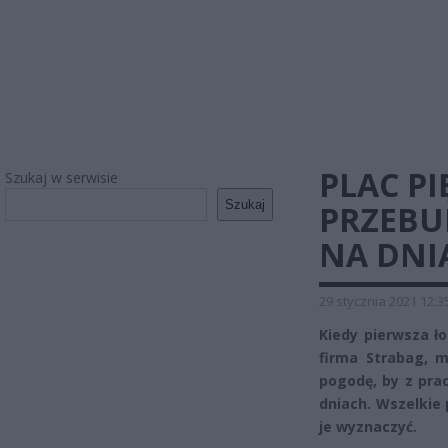
PLAC P
Szukaj w serwisie
Szukaj
PRZEBU
NA DNI
29 stycznia 2021 12:3
Kiedy pierwsza ł
firma Strabag, m
pogodę, by z pra
dniach. Wszelkie 
je wyznaczyć.