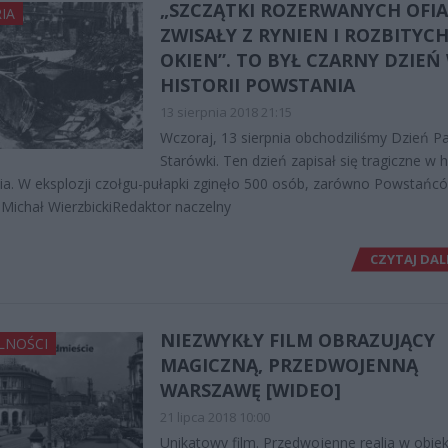
„SZCZĄTKI ROZERWANYCH OFI
IA
ZWISAŁY Z RYNIEN I ROZBITYC
OKIEN”. TO BYŁ CZARNY DZIEŃ
HISTORII POWSTANIA
13 sierpnia 2018 21:15
Wczoraj, 13 sierpnia obchodziliśmy Dzień P
Starówki. Ten dzień zapisał się tragiczne w hi
a. W eksplozji czołgu-pułapki zginęło 500 osób, zarówno Powstańców
 Michał WierzbickiRedaktor naczelny
CZYTAJ DAL
NIEZWYKŁY FILM OBRAZUJĄCY
LNOŚCI
MAGICZNĄ, PRZEDWOJENNĄ
WARSZAWĘ [WIDEO]
21 lipca 2018 10:00
Unikatowy film. Przedwojenne realia w obie