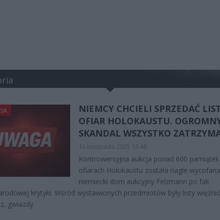
oria
NIEMCY CHCIELI SPRZEDAĆ LIS
IA
OFIAR HOLOKAUSTU. OGROMN
SKANDAL WSZYSTKO ZATRZYMA
16 listopada 2025 13:46
Kontrowersyjna aukcja ponad 600 pamiątek
ofiarach Holokaustu została nagle wycofana
niemiecki dom aukcyjny Felzmann po fali
rodowej krytyki. Wśród wystawionych przedmiotów były listy więźni
z, gwiazdy