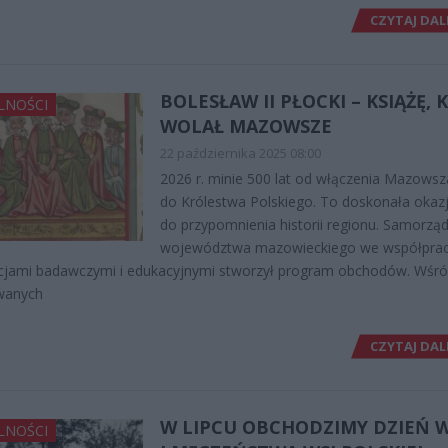
CZYTAJ DAL
BOLESŁAW II PŁOCKI – KSIĄŻĘ, 
LNOŚCI
WOLAŁ MAZOWSZE
22 października 2025 08:00
2026 r. minie 500 lat od włączenia Mazowsz
do Królestwa Polskiego. To doskonała okaz
do przypomnienia historii regionu. Samorzą
województwa mazowieckiego we współpra
ucjami badawczymi i edukacyjnymi stworzył program obchodów. Wśr
wanych
CZYTAJ DAL
W LIPCU OBCHODZIMY DZIEŃ 
LNOŚCI