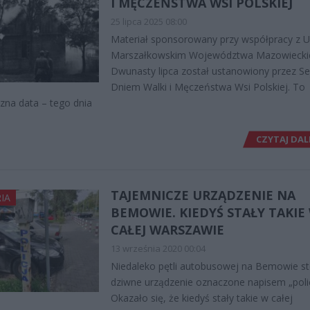
I MĘCZEŃSTWA WSI POLSKIEJ
25 lipca 2025 08:00
Materiał sponsorowany przy współpracy z 
Marszałkowskim Województwa Mazowiecki
Dwunasty lipca został ustanowiony przez S
Dniem Walki i Męczeństwa Wsi Polskiej. To
zna data – tego dnia
CZYTAJ DAL
TAJEMNICZE URZĄDZENIE NA
IA
BEMOWIE. KIEDYŚ STAŁY TAKIE
CAŁEJ WARSZAWIE
13 września 2020 00:04
Niedaleko pętli autobusowej na Bemowie st
dziwne urządzenie oznaczone napisem „polic
Okazało się, że kiedyś stały takie w całej