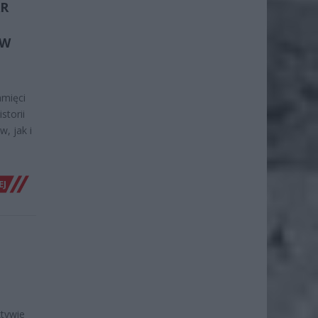
AR
H
 W
amięci
storii
, jak i
EJ
ktywie