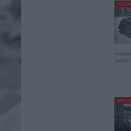
HISTOR
Powstani
cywilów.
AKTUA