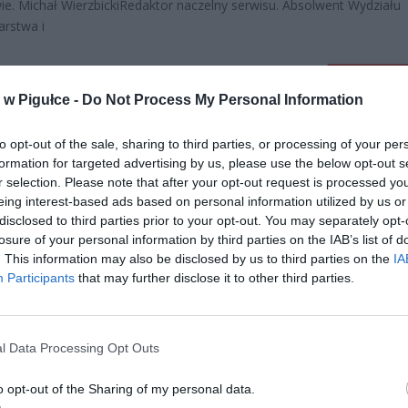
e. Michał WierzbickiRedaktor naczelny serwisu. Absolwent Wydziału
arstwa i
CZYTAJ DAL
w Pigułce -
Do Not Process My Personal Information
to opt-out of the sale, sharing to third parties, or processing of your per
NIEZWYKŁY FILM Z 1920 ROKU
LNOŚCI
formation for targeted advertising by us, please use the below opt-out s
4 sierpnia 2019 12:00
r selection. Please note that after your opt-out request is processed y
To jeden z najstarszych filmów, jakie udało
eing interest-based ads based on personal information utilized by us or
znaleźć w odmętach internetu. Przedstawia
disclosed to third parties prior to your opt-out. You may separately opt-
Warszawę w 1920 roku. Jest nawet Wielki So
losure of your personal information by third parties on the IAB’s list of
Aleksandra Newskiego, który został rozebr
. This information may also be disclosed by us to third parties on the
IA
Participants
that may further disclose it to other third parties.
CZYTAJ DAL
l Data Processing Opt Outs
AUGUST AGBOLA O’BROWN – J
LNOŚCI
o opt-out of the Sharing of my personal data.
CZARNOSKÓRY POWSTANIEC