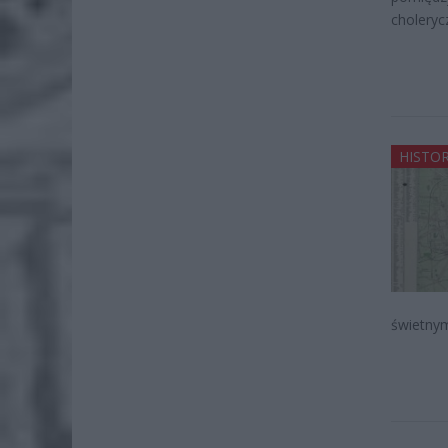
choleryc
HISTOR
świetnym