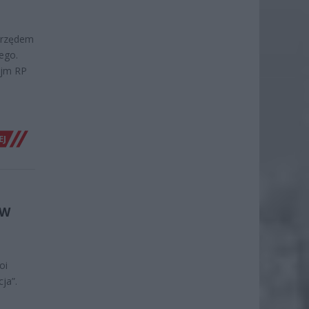
Urzędem
ego.
ejm RP
EJ
 W
oi
ja”.