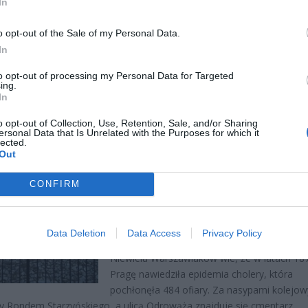
In
27 lipca 2019 10:31
W Powstaniu Warszawskim uczestniczyli ws
o opt-out of the Sale of my Personal Data.
zdolni i chętni do walki. Byli to mieszkańcy S
In
mający dość zbrodni okupanta, Żydzi, którzy
to opt-out of processing my Personal Data for Targeted
przetrwali likwidację getta i przedstawiciele 
ing.
arszawa
In
o opt-out of Collection, Use, Retention, Sale, and/or Sharing
CZYTAJ DAL
ersonal Data that Is Unrelated with the Purposes for which it
lected.
Out
CONFIRM
CMENTARZ CHOLERYCZNY – BI
LNOŚCI
PLAMA NA WSZYSTKICH
WARSZAWSKICH MAPACH
Data Deletion
Data Access
Privacy Policy
31 października 2018 20:25
Niewielu Warszawiaków wie, że w latach 18
Pragę nawiedziła epidemia cholery, która
pochłonęła 484 ofiary. Za nasypami kolejo
 Rondem Starzyńskiego, a ulicą Odrowąża znajduje się cmentarz