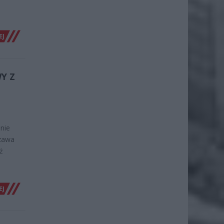
EJ
Y Z
nie
szawa
ż
EJ