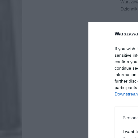
Warszawi
Dziennik
Warszawa 
If you wish 
AKTUA
sensitive in
confirm you
continue se
information 
further disc
participants
Downstream 
Persona
AKTUA
I want t