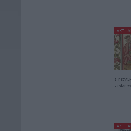
AKTUA
z instyt
zaplano
AKTUA