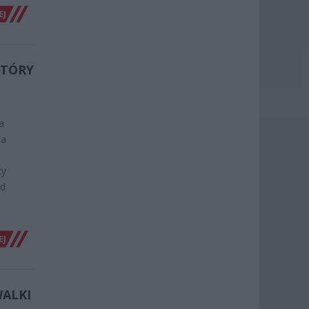
EJ
KTÓRY
a
ja
d
cy
ód
EJ
WALKI