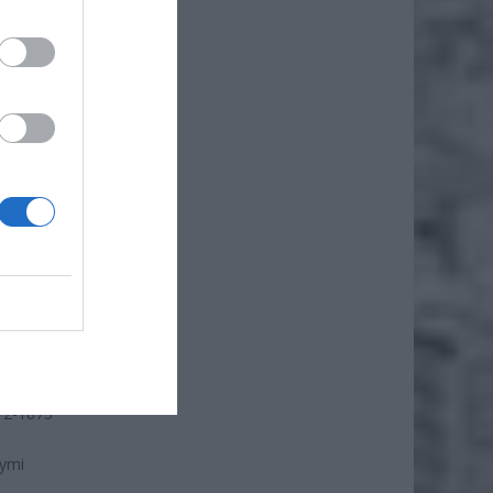
zyscy
tolicy
innych
EJ
AŁA
72-1873
wymi