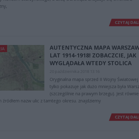
zny,
CZYTAJ DAL
AUTENTYCZNA MAPA WARSZAW
IA
LAT 1914-1918! ZOBACZCIE, JAK
WYGLĄDAŁA WTEDY STOLICA
20 października 2018 13:16
Oryginalna mapa sprzed II Wojny Światowej 
tylko pokazuje jak dużo mniejsza była War
(szczególnie na prawym brzegu). Jest równie
 źródłem nazw ulic z tamtego okresu. znajdziemy
CZYTAJ DAL