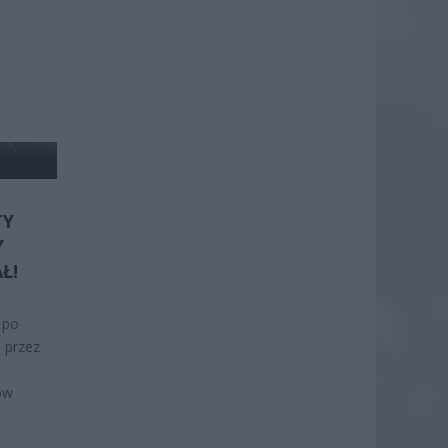
TY
Y
Ł!
 po
 przez
ów