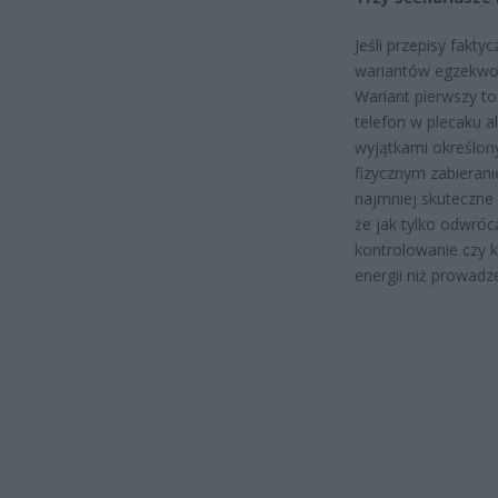
Jeśli przepisy fakty
wariantów egzekwow
Wariant pierwszy to
telefon w plecaku a
wyjątkami określony
fizycznym zabierani
najmniej skuteczne 
że jak tylko odwróc
kontrolowanie czy k
energii niż prowadze