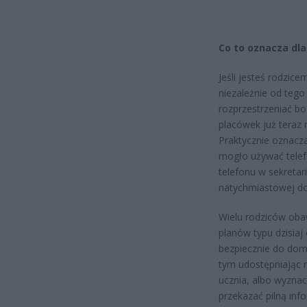
Co to oznacza dla
Jeśli jesteś rodzic
niezależnie od tego
rozprzestrzeniać b
placówek już teraz 
Praktycznie oznacz
mogło używać telef
telefonu w sekretari
natychmiastowej dos
Wielu rodziców oba
planów typu dzisiaj
bezpiecznie do domu
tym udostępniając 
ucznia, albo wyznac
przekazać pilną in