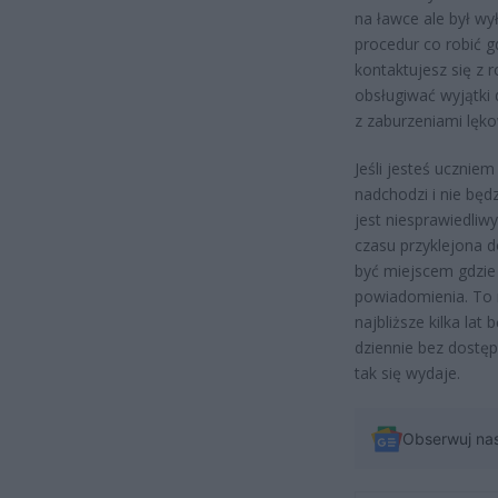
na ławce ale był wy
procedur co robić gd
kontaktujesz się z r
obsługiwać wyjątki 
z zaburzeniami lęko
Jeśli jesteś ucznie
nadchodzi i nie będ
jest niesprawiedliw
czasu przyklejona 
być miejscem gdzie 
powiadomienia. To n
najbliższe kilka lat
dziennie bez dostępu
tak się wydaje.
Obserwuj na