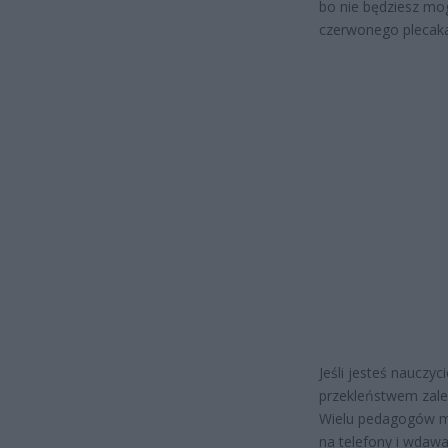
bo nie będziesz mog
czerwonego plecaka 
Jeśli jesteś naucz
przekleństwem zale
Wielu pedagogów mó
na telefony i wdawan