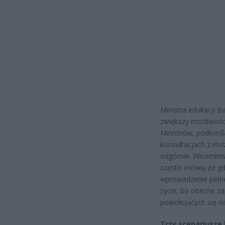
Ministra edukacji 
zwiększy możliwości
Ministrów, podkreśl
konsultacjach z rod
odgórnie. Wiceminis
często mówią że g
wprowadzenie pełne
życie, bo obecne z
powołujących się na
Trzy scenariusze 