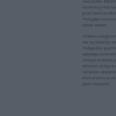
nauczyciela. Minist
konferencji Web Su
przez dzieci w szko
Portugalia rozszer
szkoły średnie.
Problem polega na 
ma się wydarzyć za
Pedagodzy i psycho
wpływają na koncent
rosnące problemy p
ekranów i presją w
narzędzie cyberprze
które przenoszą się
jakoś rozwiązać.