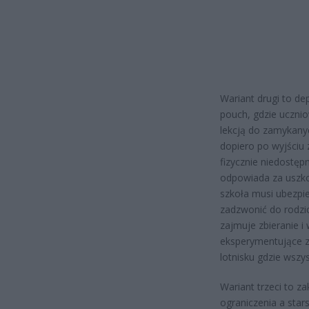
Wariant drugi to de
pouch, gdzie ucznio
lekcją do zamykany
dopiero po wyjściu 
fizycznie niedostęp
odpowiada za uszkod
szkoła musi ubezpie
zadzwonić do rodzic
zajmuje zbieranie i
eksperymentujące z
lotnisku gdzie wszy
Wariant trzeci to z
ograniczenia a sta