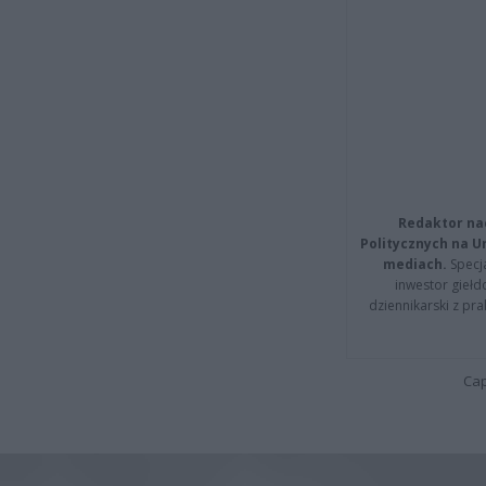
Redaktor na
Politycznych na 
mediach.
Specja
inwestor giełd
dziennikarski z pr
Cap