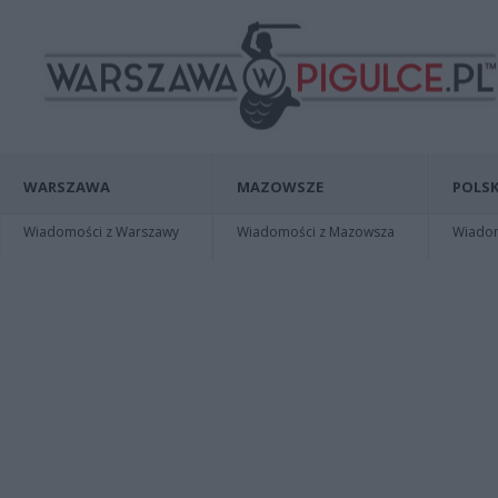
WARSZAWA
MAZOWSZE
POLSK
Wiadomości z Warszawy
Wiadomości z Mazowsza
Wiadomo