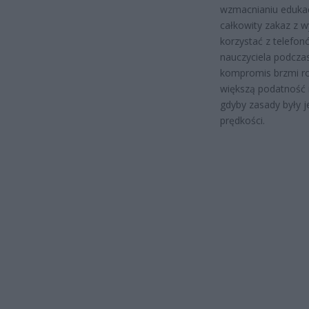
wzmacnianiu edukac
całkowity zakaz z 
korzystać z telefo
nauczyciela podczas
kompromis brzmi roz
większą podatność n
gdyby zasady były j
prędkości.