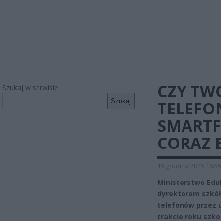
CZY TW
Szukaj w serwisie
Szukaj
TELEFO
SMART
CORAZ B
19 grudnia 2025 16:55
Ministerstwo Edu
dyrektorom szkół
telefonów przez u
trakcie roku szko