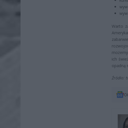
kurk
wywa
wywa
Warto za
Ameryka
zabarwie
rozwojow
możemy 
ich świe
opadną n
Źródło: t
O