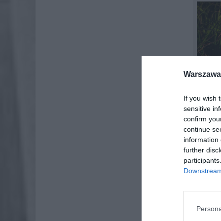
Warszawa 
If you wish 
sensitive in
confirm you
continue se
information 
further disc
participants
Downstream 
W więks
Persona
wielkano