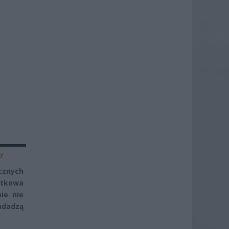
zy
cznych
ątkowa
ie nie
nadadzą