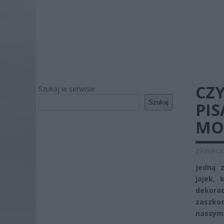
CZ
Szukaj w serwisie
Szukaj
PIS
MO
29 marca 
Jedną z
jajek,
dekorac
zaszkod
naszym 