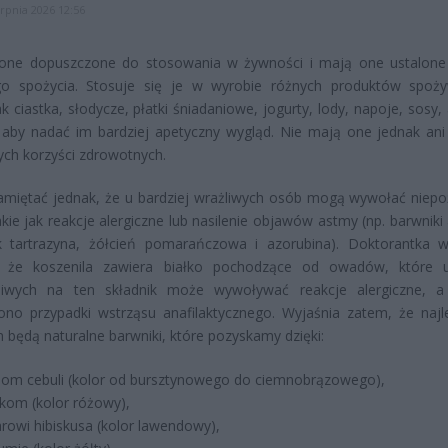
erpnia 2026 12:56
 one dopuszczone do stosowania w żywności i mają one ustalon
go spożycia. Stosuje się je w wyrobie różnych produktów spoż
jak ciastka, słodycze, płatki śniadaniowe, jogurty, lody, napoje, sosy,
 aby nadać im bardziej apetyczny wygląd. Nie mają one jednak an
ych korzyści zdrowotnych.
amiętać jednak, że u bardziej wrażliwych osób mogą wywołać niep
takie jak reakcje alergiczne lub nasilenie objawów astmy (np. barwnik
ak tartrazyna, żółcień pomarańczowa i azorubina). Doktorantka w
, że koszenila zawiera białko pochodzące od owadów, które 
liwych na ten składnik może wywoływać reakcje alergiczne, 
ono przypadki wstrząsu anafilaktycznego. Wyjaśnia zatem, że naj
będą naturalne barwniki, które pozyskamy dzięki:
nom cebuli (kolor od bursztynowego do ciemnobrązowego),
kom (kolor różowy),
rowi hibiskusa (kolor lawendowy),