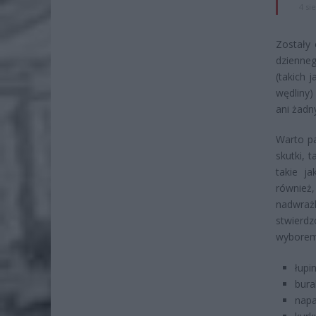
4 si
Zostały
dzienne
(takich 
wędliny)
ani żadn
Warto p
skutki, 
takie j
również
nadwraż
stwierdz
wyborem 
łupi
bura
napa