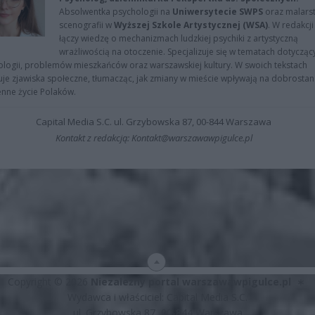
Absolwentka psychologii na
Uniwersytecie SWPS
oraz malarst
scenografii w
Wyższej Szkole Artystycznej (WSA)
. W redakcji
łączy wiedzę o mechanizmach ludzkiej psychiki z artystyczną
wrażliwością na otoczenie. Specjalizuje się w tematach dotycząc
logii, problemów mieszkańców oraz warszawskiej kultury. W swoich tekstach
uje zjawiska społeczne, tłumacząc, jak zmiany w mieście wpływają na dobrostan 
nne życie Polaków.
Capital Media S.C. ul. Grzybowska 87, 00-844 Warszawa
Kontakt z redakcją: Kontakt@warszawawpigulce.pl
Copyright © 2026
Niezależny portal warszawawpigulce.pl
∗
Wydawca i właściciel: Capital Media S.C.
ul. Grzybowska 87, 00-844 Warszawa