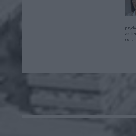
psycho
analiz
codzie