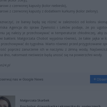
umie (kolor żółty),
rowi z czerwonej kapusty (kolor niebieski),
rowi z czerwonej kapusty z dodatkiem kurkumy (kolor zielony).
znaczyć, że barwy będą się różnić w zależności od koloru skorup
ńska Agencja do spraw Żywności i Leków podaje, że po ugoto
niu jaj należy je przechowywać w temperaturze chłodniczej, aby z
i bakterii. Małgorzata Chobot wyjaśnia również, że takie jajka w 
przechowywać do tygodnia. Warto również przed przygotowanie sp
żość poprzez zanurzenie ich w naczyniu z zimną wodą. Najświeższ
a dno, natomiast nieświeże będą unosić się na powierzchni wody.
vn24.pl
bserwuj nas w Google News
Obser
Małgorzata Skarbek
Psycholog, dziennikarka i ekspertka ds. społecznych.