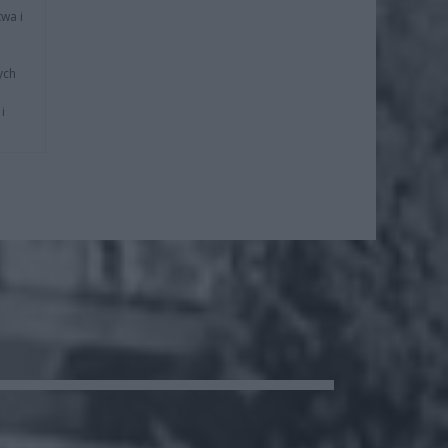
wa i
ych
i