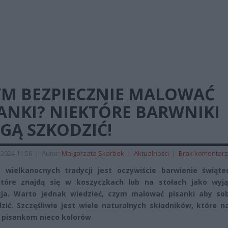
YM BEZPIECZNIE MALOWAĆ
ANKI? NIEKTÓRE BARWNIKI
GĄ SZKODZIĆ!
2024 11:56
|
Autor:
Małgorzata Skarbek
|
Aktualności
|
Brak komentar
 wielkanocnych tradycji jest oczywiście barwienie świąte
 które znajdą się w koszyczkach lub na stołach jako wyj
ja. Warto jednak wiedzieć, czym malować pisanki aby sob
zić. Szczęśliwie jest wiele naturalnych składników, które 
pisankom nieco kolorów