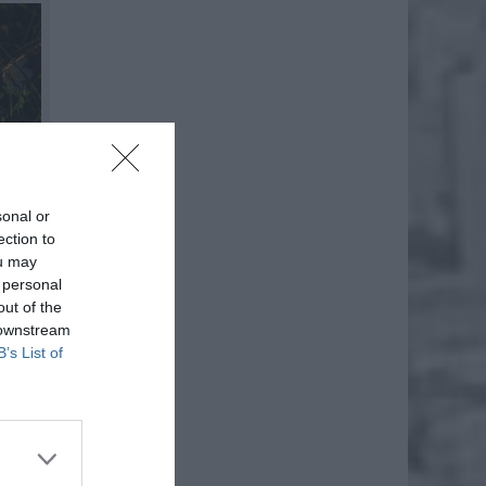
sonal or
ection to
ou may
 personal
out of the
 downstream
B’s List of
niki do
wyjaśnia