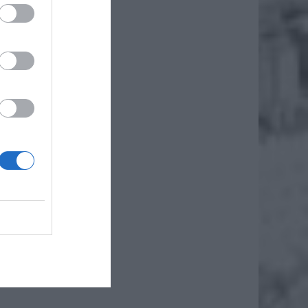
zeństwo
a wielu
zarówno
. Są to
Żółcień
ubina:
turalny
 coccu
s,
iero
ł.