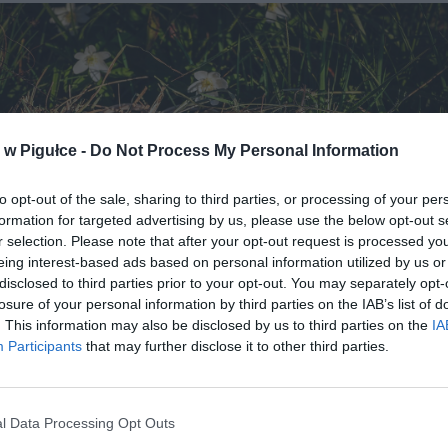
w Pigułce -
Do Not Process My Personal Information
to opt-out of the sale, sharing to third parties, or processing of your per
formation for targeted advertising by us, please use the below opt-out s
r selection. Please note that after your opt-out request is processed y
eing interest-based ads based on personal information utilized by us or
disclosed to third parties prior to your opt-out. You may separately opt-
losure of your personal information by third parties on the IAB’s list of
. This information may also be disclosed by us to third parties on the
IA
Participants
that may further disclose it to other third parties.
Fot. Pixabay
zości sklepów oraz supermarketów możemy kupić przeróżne barw
l Data Processing Opt Outs
cnych jajek, warto jednak przyjrzeć się dokładnie ich etykietom. Jak 