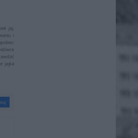
ek jaj.
waniu i
apobiec
lodówce
rawdzić
e jajka
wuj