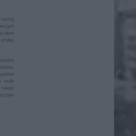
e normy
ywczych
 a także
i smaku
ożądane
i azowe,
yjaśnia
u osób
a nawet
lepszym