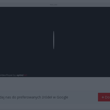
REKLAMA
Play
aj nas do preferowanych źródeł w Google
Do