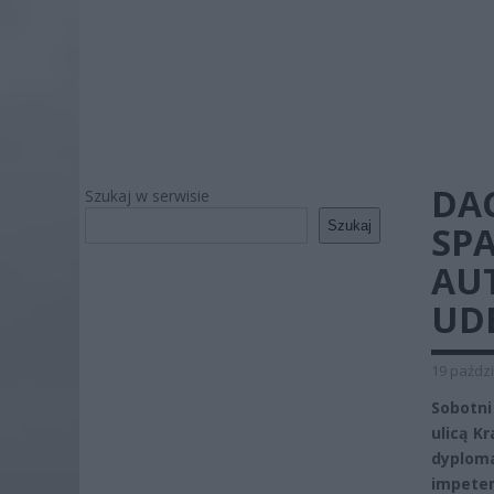
DA
Szukaj w serwisie
Szukaj
SP
AUT
UD
19 paździ
Sobotni
ulicą K
dyploma
impetem