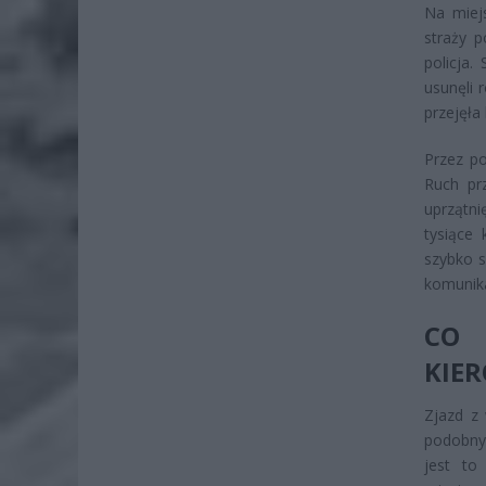
Na miej
straży 
policja.
usunęli 
przejęła
Przez po
Ruch pr
uprzątni
tysiące
szybko s
komunika
CO 
KIE
Zjazd z 
podobnyc
jest to