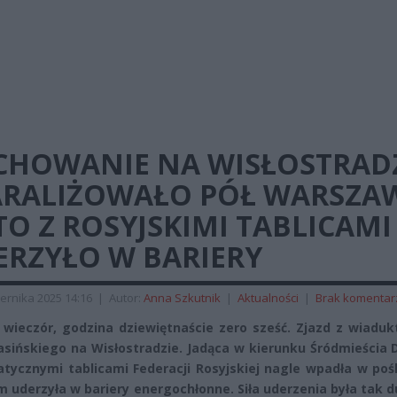
CHOWANIE NA WISŁOSTRAD
ARALIŻOWAŁO PÓŁ WARSZA
O Z ROSYJSKIMI TABLICAMI
ERZYŁO W BARIERY
ernika 2025 14:16
|
Autor:
Anna Szkutnik
|
Aktualności
|
Brak komentar
 wieczór, godzina dziewiętnaście zero sześć. Zjazd z wiadu
rasińskiego na Wisłostradzie. Jadąca w kierunku Śródmieścia 
tycznymi tablicami Federacji Rosyjskiej nagle wpadła w pośl
 uderzyła w bariery energochłonne. Siła uderzenia była tak d