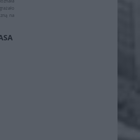
doznała
agrażało
czną na
ASA