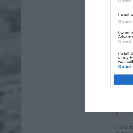
Opted 
I want t
Opted 
I want 
Advertis
Opted 
I want t
of my P
ZOBA
was col
Opted 
Lid
po
4 si
Pie
Wni
4 si
Dacia po