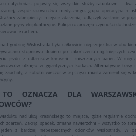
scu natychmiast pojawiły się wszystkie służby ratunkowe – dwa 
pożarnej, zespół ratownictwa medycznego, grupa operacyjna mias
 Strażacy zabezpieczyli miejsce zdarzenia, odłączyli zasilanie w poj
rozlane płyny eksploatacyjne. Policja rozpoczęła czynności dochodze
 kierowanie ruchem.
nad godzinę Wisłostrada była całkowicie nieprzejezdna w obu kier
zywracano stopniowo dopiero po zakończeniu najpilniejszych czyn
ęciu jezdni z odłamków karoserii i zniszczonych barier. W międz
 kierowców utknęło w gigantycznych korkach. Alternatywne trasy 
ię zapchały, a sobotni wieczór w tej części miasta zamienił się w 
cyjny.
TO OZNACZA DLA WARSZAWSK
ROWCÓW?
wiaduktu nad ulicą Krasińskiego to miejsce, gdzie regularnie doch
h zdarzeń. Zakręt, spadek, zmiana nawierzchni – wszystko to spra
 jeden z bardziej niebezpiecznych odcinków Wisłostrady. W os