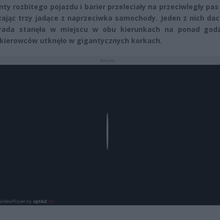
ty rozbitego pojazdu i barier przeleciały na przeciwległy pas
ając trzy jadące z naprzeciwka samochody. Jeden z nich dac
trada stanęła w miejscu w obu kierunkach na ponad godz
 kierowców utknęło w gigantycznych korkach.
REKLAMA
Play