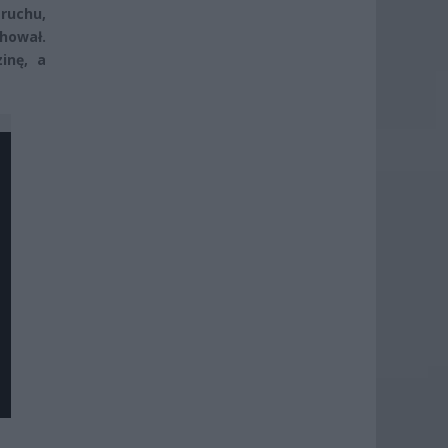
 ruchu,
hował.
inę, a