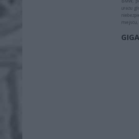
BMW, po
urazu gł
niebezp
miejscu, 
GIG