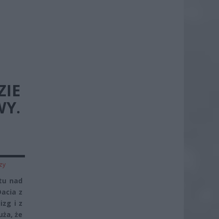
ZIE
WY.
zy
ktu nad
Dacia z
izg i z
uża, że