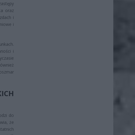
zastępy
ta oraz
azdach i
niowe i
unkach.
ności i
yczasie
również
koszmar
ICH
odzi do
wia, że
tatnich