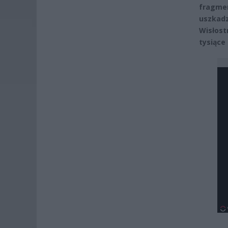
fragmen
uszkadz
Wisłos
tysiące