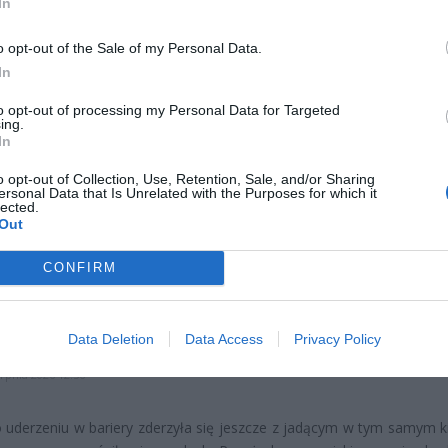
In
ad
o opt-out of the Sale of my Personal Data.
In
to opt-out of processing my Personal Data for Targeted
ing.
In
o opt-out of Collection, Use, Retention, Sale, and/or Sharing
ersonal Data that Is Unrelated with the Purposes for which it
CZ RÓWNIEŻ:
lected.
Out
l przecenił hit do kuchni. Air fryer tańszy aż o 150 zł, a to dop
czątek
CONFIRM
erpnia 2026 16:06
niądze dla milionów polskich rodzin. ZUS wypłacił już 173 mln z
Data Deletion
Data Access
Privacy Policy
oski wciąż można składać
erpnia 2026 12:56
 uderzeniu w bariery zderzyła się jeszcze z jadącym w tym samym k