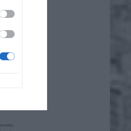
iero
ł.
ierunku