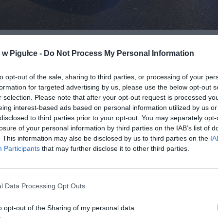
Fot. Warszawska Grupa Luka&Maro
w Pigułce -
Do Not Process My Personal Information
ENTY KAROSERII POLECIAŁY JAK POCI
to opt-out of the sale, sharing to third parties, or processing of your per
a Dacii, pracownik techniczny ambasady Rosji, poruszał się od
formation for targeted advertising by us, please use the below opt-out s
 w kierunku centrum. Z niewyjaśnionych jeszcze przyczyn stracił pa
r selection. Please note that after your opt-out request is processed y
zdem. Auto najpierw uderzyło w bariery energochłonne, których fr
eing interest-based ads based on personal information utilized by us or
derwanymi elementami karoserii przemieściły się na przeciwległy pas
disclosed to third parties prior to your opt-out. You may separately opt-
odziły dwa jadące w kierunku Łomianek samochody – Mazdę i Volvo.
losure of your personal information by third parties on the IAB’s list of
c.
. This information may also be disclosed by us to third parties on the
IA
Participants
that may further disclose it to other third parties.
l Data Processing Opt Outs
o opt-out of the Sharing of my personal data.