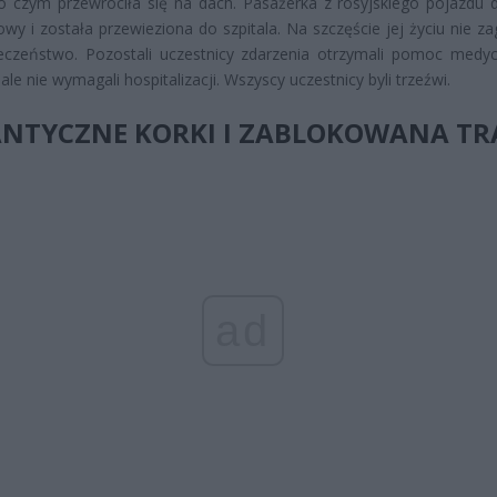
 czym przewróciła się na dach. Pasażerka z rosyjskiego pojazdu 
owy i została przewieziona do szpitala. Na szczęście jej życiu nie z
ieczeństwo. Pozostali uczestnicy zdarzenia otrzymali pomoc medy
ale nie wymagali hospitalizacji. Wszyscy uczestnicy byli trzeźwi.
ANTYCZNE KORKI I ZABLOKOWANA TR
ad