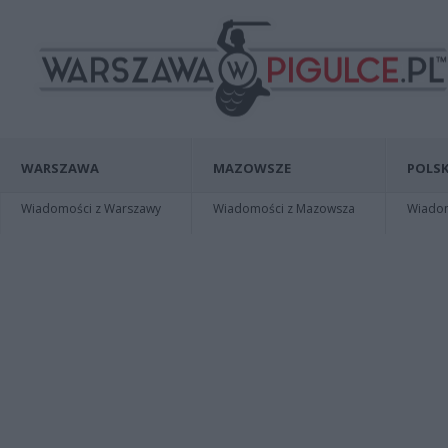
WARSZAWA
MAZOWSZE
POLSK
Wiadomości z Warszawy
Wiadomości z Mazowsza
Wiadomo