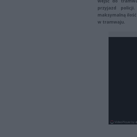
wejść do tramwa
przyjazd policj
maksymalną ilość 
w tramwaju.