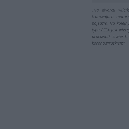
„Na dworcu wileń
tramwajach. motorn
pojedzie. Na kolej
typu PESA jest więce
pracownik stwierdza
koronawiruskiem”
.