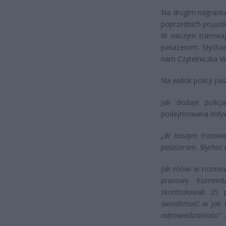
Na drugim nagraniu 
poprzednich pojazd
W naszym tramwaju
pasażerom. Słycha
nam Czytelniczka Vi
Na widok policji pa
Jak dodaje polic
podejmowana indywid
„W naszym tramwaju
pasażerom. Słychać w
Jak mówi w rozmow
prasowy Komendan
skontrolowali 35 
świadomość w jak tr
odpowiedzialności”
.