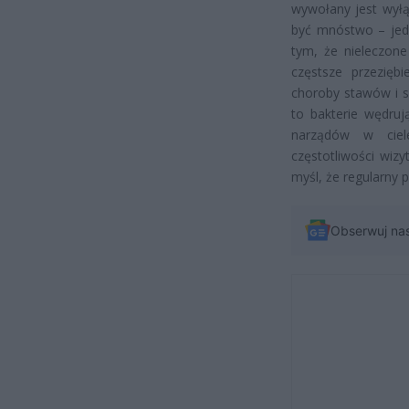
wywołany jest wył
być mnóstwo – jedn
tym, że nieleczon
częstsze przezięb
choroby stawów i s
to bakterie wędruj
narządów w ciele
częstotliwości wiz
myśl, że regularny p
Obserwuj na