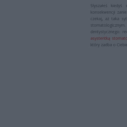
Słyszałeś kiedyś
konsekwencji zanie
czekaj, aż taka sy
stomatologicznym.
dentystycznego: re
asystentką stomat
który zadba o Ciebie