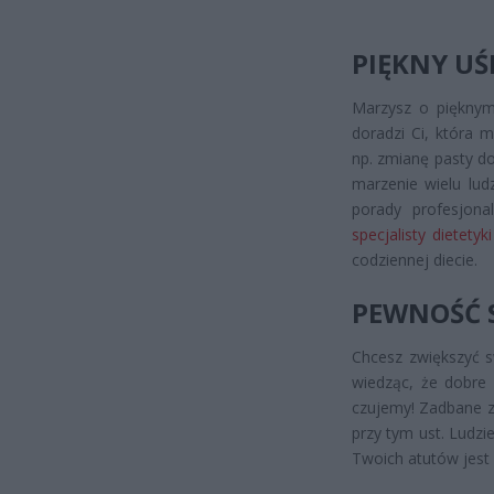
PIĘKNY U
Marzysz o pięknym
doradzi Ci, która 
np. zmianę pasty d
marzenie wielu lud
porady profesjon
specjalisty dietety
codziennej diecie.
PEWNOŚĆ S
Chcesz zwiększyć s
wiedząc, że dobre 
czujemy! Zadbane zę
przy tym ust. Ludzi
Twoich atutów jest z