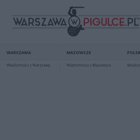
WARSZAWA
MAZOWSZE
POLSK
Wiadomości z Warszawy
Wiadomości z Mazowsza
Wiadomo