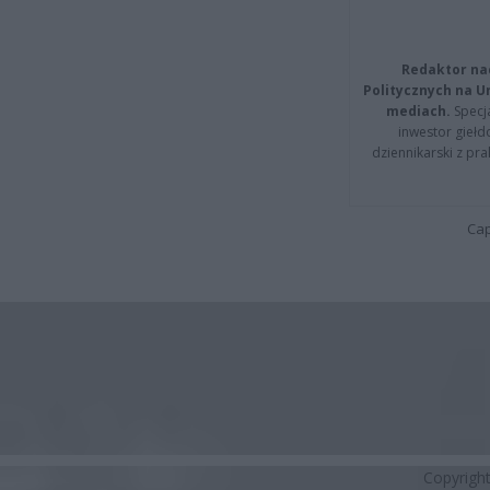
Redaktor na
Politycznych na 
mediach.
Specja
inwestor giełd
dziennikarski z pr
Cap
Copyrigh