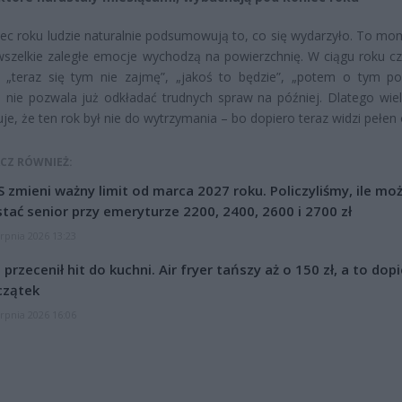
ec roku ludzie naturalnie podsumowują to, co się wydarzyło. To mo
szelkie zaległe emocje wychodzą na powierzchnię. W ciągu roku cz
: „teraz się tym nie zajmę”, „jakoś to będzie”, „potem o tym po
 nie pozwala już odkładać trudnych spraw na później. Dlatego wie
uje, że ten rok był nie do wytrzymania – bo dopiero teraz widzi pełen 
CZ RÓWNIEŻ:
 zmieni ważny limit od marca 2027 roku. Policzyliśmy, ile mo
tać senior przy emeryturze 2200, 2400, 2600 i 2700 zł
erpnia 2026 13:23
l przecenił hit do kuchni. Air fryer tańszy aż o 150 zł, a to dop
czątek
erpnia 2026 16:06