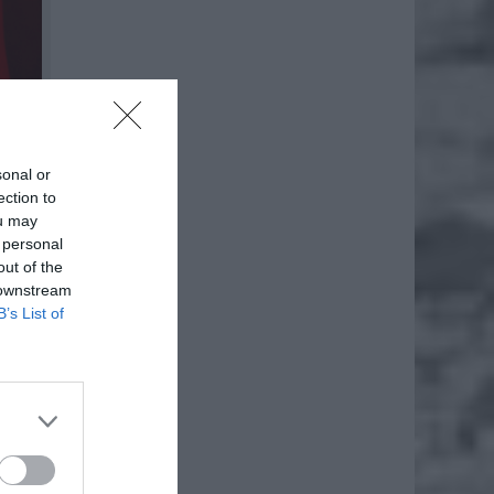
orowym.
że mają
sonal or
ection to
ou may
 personal
out of the
 downstream
B’s List of