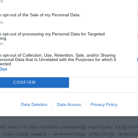
In
o opt-out of the Sale of my Personal Data.
In
CZ RÓWNIEŻ:
to opt-out of processing my Personal Data for Targeted
ing.
et 3600 zł miesięcznie zamiast 800+. Nowa propozycja dla
In
ziców dzieci do 3. roku życia
o opt-out of Collection, Use, Retention, Sale, and/or Sharing
erpnia 2026 19:29
ersonal Data that Is Unrelated with the Purposes for which it
lected.
 podniesie próg 500 plus dla seniorów. Policzyliśmy, ile może
Out
ieść wypłata przy emeryturze od 2200 do 2700 zł
CONFIRM
erpnia 2026 19:14
sko ma konkretne, psychologiczne i społeczne przyczyny.
Data Deletion
Data Access
Privacy Policy
ja kryzysów i presji. Organizm nie daje już rady
nich latach nie było momentu prawdziwego odpoczynku. Każdy mini
ił nowy rodzaj napięcia – ekonomicznego, politycznego, społeczn