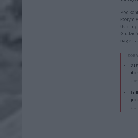
Pod koni
którym w
tłumimy
Grudzień
nagle cz
ZOBA
ZUS
dos
7 si
Lid
po
4 si