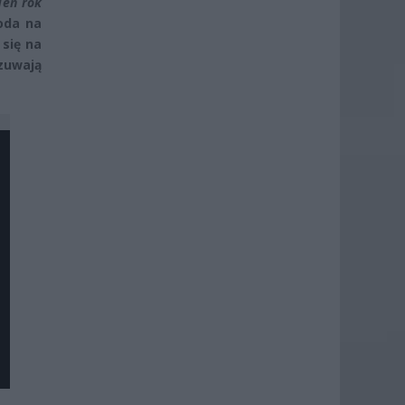
Ten rok
oda na
 się na
czuwają