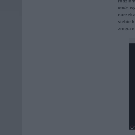
rodzinn
mnie wyk
narzeka
siebie 
zmęczen