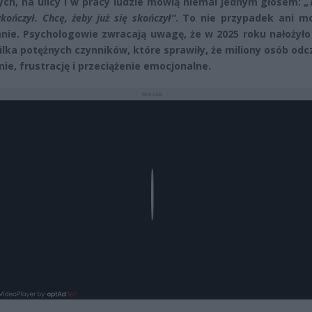
ych, na ulicy i w pracy ludzie mówią niemal jednym głosem:
„
ończył. Chcę, żeby już się skończył”
. To nie przypadek ani m
nie. Psychologowie zwracają uwagę, że w 2025 roku nałożyło
kilka potężnych czynników, które sprawiły, że miliony osób od
ie, frustrację i przeciążenie emocjonalne.
REKLAMA
Play