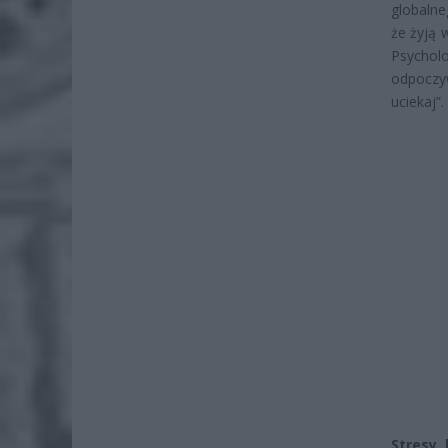
globalne
że żyją 
Psychol
odpoczyw
uciekaj”
Stresy,