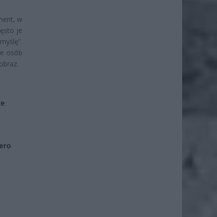
ment, w
ęsto je
myślę”.
le osób
obraz.
że
iero