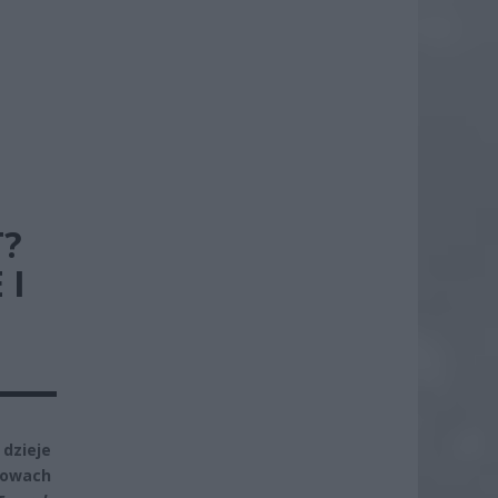
E
T?
 I
dzieje
owach