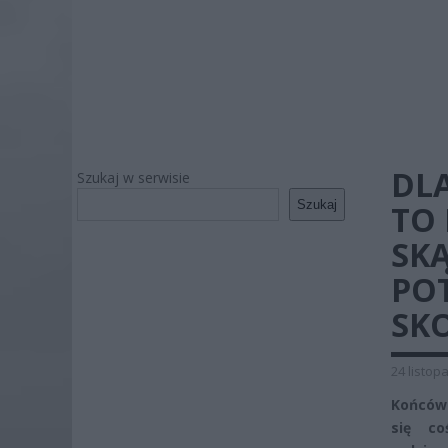
DL
Szukaj w serwisie
Szukaj
TO 
SKĄ
POT
SK
24 listop
Końcówk
się co