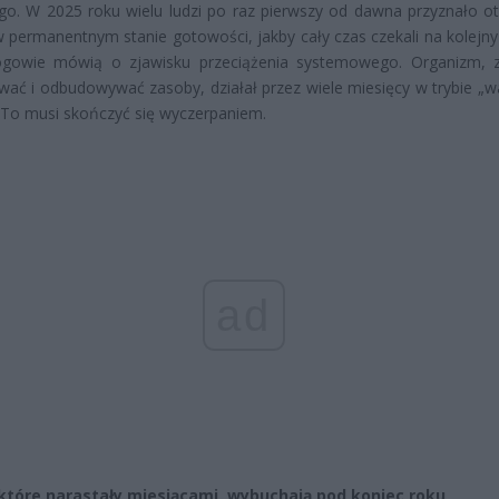
go. W 2025 roku wielu ludzi po raz pierwszy od dawna przyznało ot
w permanentnym stanie gotowości, jakby cały czas czekali na kolejny 
ogowie mówią o zjawisku przeciążenia systemowego. Organizm, 
ać i odbudowywać zasoby, działał przez wiele miesięcy w trybie „wa
. To musi skończyć się wyczerpaniem.
ad
 które narastały miesiącami, wybuchają pod koniec roku