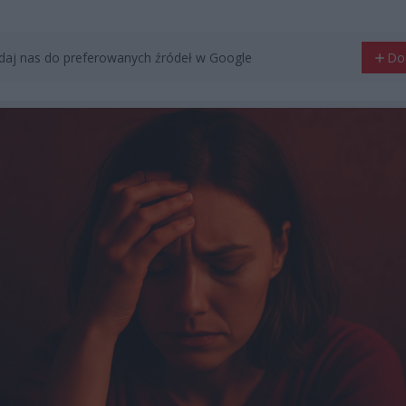
aj nas do preferowanych źródeł w Google
Do