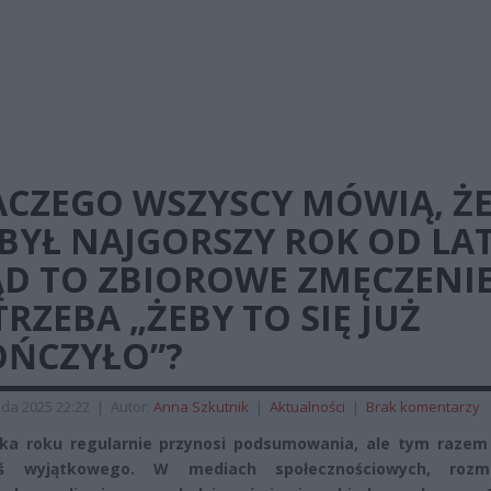
ACZEGO WSZYSCY MÓWIĄ, Ż
BYŁ NAJGORSZY ROK OD LA
D TO ZBIOROWE ZMĘCZENIE
RZEBA „ŻEBY TO SIĘ JUŻ
OŃCZYŁO”?
ada 2025 22:22
|
Autor:
Anna Szkutnik
|
Aktualności
|
Brak komentarzy
a roku regularnie przynosi podsumowania, ale tym razem 
ś wyjątkowego. W mediach społecznościowych, rozm