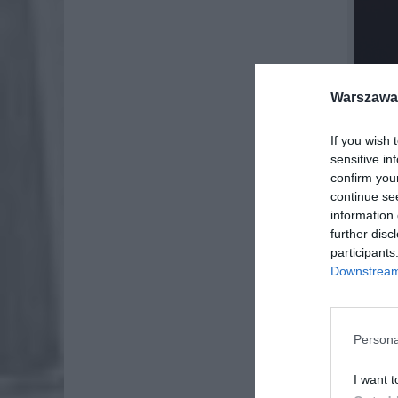
Warszawa 
To, co 
Dlaczeg
If you wish 
sensitive in
dość?
confirm you
continue se
information 
further disc
participants
Downstream 
Persona
I want t