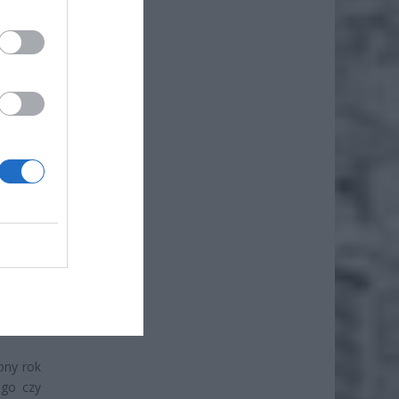
ony rok
ego czy