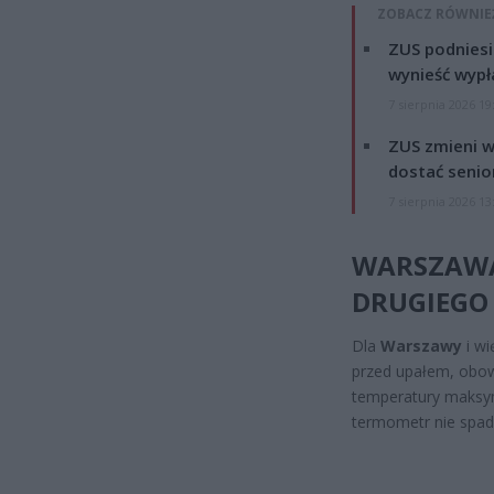
ZOBACZ RÓWNIE
ZUS podniesie
wynieść wypł
7 sierpnia 2026 19
ZUS zmieni w
dostać senio
7 sierpnia 2026 13
WARSZAWA
DRUGIEGO
Dla
Warszawy
i wi
przed upałem, obow
temperatury maksym
termometr nie spada