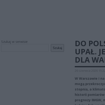
DO POL
Szukaj w serwisie
Szukaj
UPAŁ. J
DLA WA
26 czerwca 2026 15:2
W Warszawie i na
mogą przekroczyć
stopnia, a klimato
historii pomiarów
prognozy IMGW, m