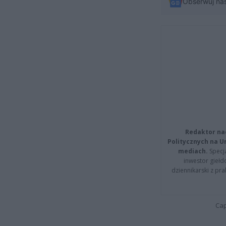
Obserwuj na
Redaktor na
Politycznych na 
mediach.
Specja
inwestor giełd
dziennikarski z pr
Cap