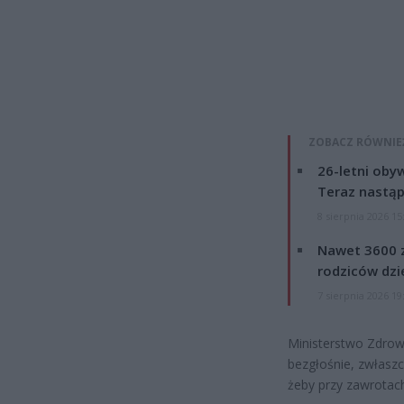
ZOBACZ RÓWNIE
26-letni obyw
Teraz nastąp
8 sierpnia 2026 15
Nawet 3600 z
rodziców dzie
7 sierpnia 2026 19
Ministerstwo Zdrowi
bezgłośnie, zwłaszc
żeby przy zawrotach