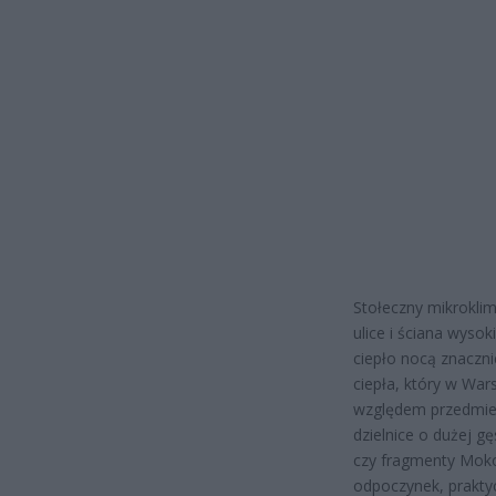
Stołeczny mikrokli
ulice i ściana wyso
ciepło nocą znacznie
ciepła, który w War
względem przedmie
dzielnice o dużej gę
czy fragmenty Moko
odpoczynek, praktyc