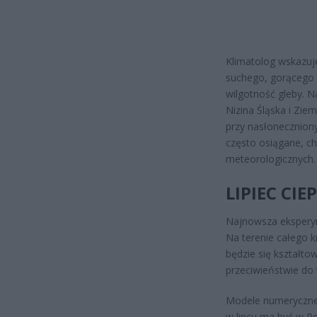
Klimatolog wskazuj
suchego, gorącego p
wilgotność gleby. N
Nizina Śląska i Zie
przy nasłoneczniony
często osiągane, c
meteorologicznych.
LIPIEC CI
Najnowsza ekspery
Na terenie całego 
będzie się kształto
przeciwieństwie do
Modele numeryczne i
w lipcu ma być w P