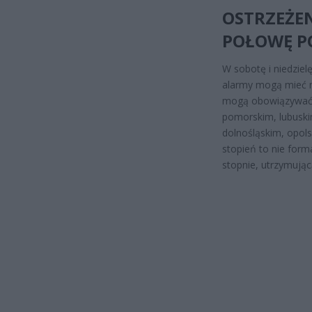
OSTRZEŻE
POŁOWĘ P
W sobotę i niedziel
alarmy mogą mieć na
mogą obowiązywać 
pomorskim, lubuski
dolnośląskim, opols
stopień to nie for
stopnie, utrzymując