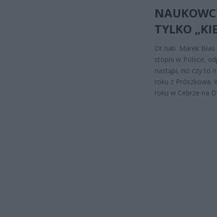
NAUKOWCY:
TYLKO „KI
Dr hab. Marek Błaś
stopni w Polsce, od
nastąpi, niż czy to
roku z Prószkowa. 
roku w Cebrze na Do