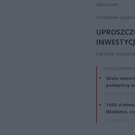
całoroczne.
Ich budowa często t
UPROSZCZO
INWESTYCJ
Ogromne znaczenie 
ZOBACZ RÓWNIE
Wielu senior
podwyższy e
4 sierpnia 2026 12
1600 zł mies
Wiadomo, co
4 sierpnia 2026 12