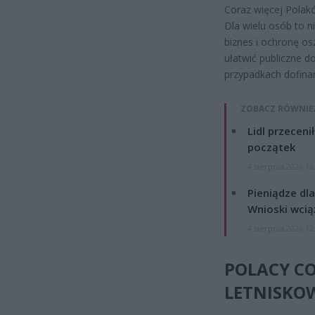
Coraz więcej Polakó
Dla wielu osób to 
biznes i ochronę osz
ułatwić publiczne d
przypadkach dofina
ZOBACZ RÓWNIE
Lidl przeceni
początek
4 sierpnia 2026 16
Pieniądze dla
Wnioski wcią
4 sierpnia 2026 12
POLACY CO
LETNISKO