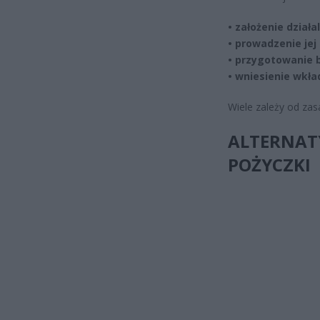
• założenie działa
• prowadzenie jej
• przygotowanie b
• wniesienie wkł
Wiele zależy od za
ALTERNAT
POŻYCZKI