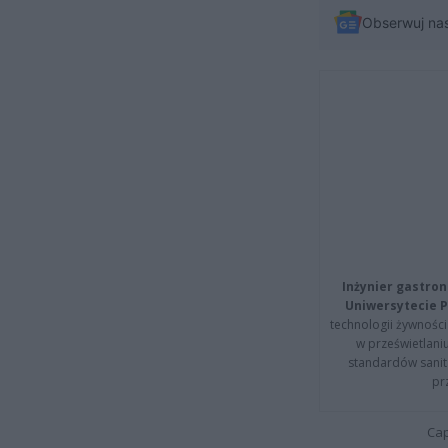
Obserwuj na
Inżynier gastron
Uniwersytecie P
technologii żywności 
w prześwietlani
standardów sanita
pr
Cap