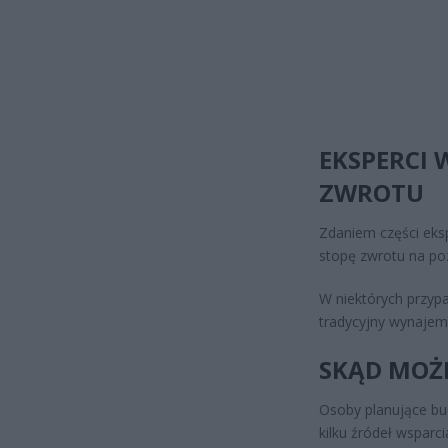
EKSPERCI 
ZWROTU
Zdaniem części ek
stopę zwrotu na po
W niektórych przyp
tradycyjny wynajem
SKĄD MOŻ
Osoby planujące bu
kilku źródeł wsparci