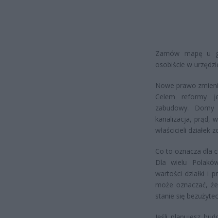
Zamów mapę u geo
osobiście w urzędzi
Nowe prawo zmieni 
Celem reformy je
zabudowy. Domy m
kanalizacja, prąd,
właścicieli działek
Co to oznacza dla c
Dla wielu Polakó
wartości działki i
może oznaczać, że 
stanie się bezużyte
Jeśli planujesz bu