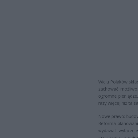
Wielu Polaków skład
zachować możliwość
ogromne pieniądze.
razy więcej niż ta s
Nowe prawo: budowa
Reforma planowani
wydawać wyłącznie 
już istnieje co naj