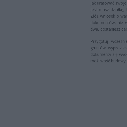
Jak uratować swoj
Jeśli masz działkę,
Złóż wniosek o war
dokumentów, nie wy
dwa, dostaniesz de
Przygotuj wcześni
gruntów, wypis z ks
dokumenty się wydł
możliwość budowy.