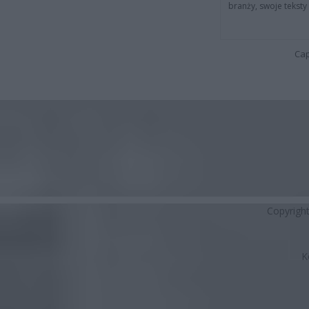
branży, swoje tekst
Cap
Copyrigh
K