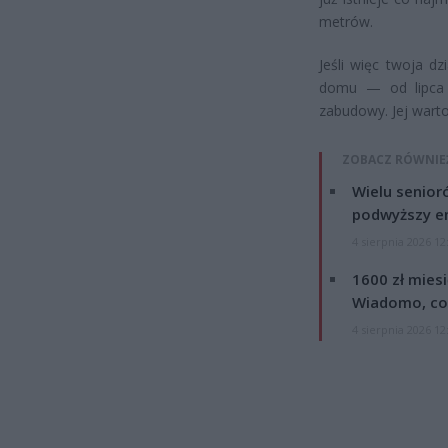
metrów.
Jeśli więc twoja d
domu — od lipca 
zabudowy. Jej wart
ZOBACZ RÓWNIE
Wielu senior
podwyższy e
4 sierpnia 2026 12
1600 zł mies
Wiadomo, co
4 sierpnia 2026 12