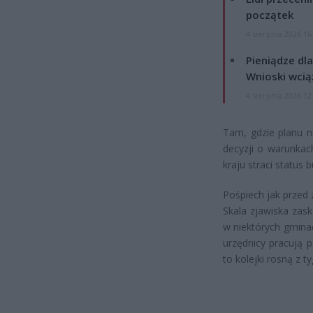
początek
4 sierpnia 2026 16
Pieniądze dla
Wnioski wcią
4 sierpnia 2026 12
Tam, gdzie planu n
decyzji o warunkac
kraju straci status
Pośpiech jak przed
Skala zjawiska zas
w niektórych gmina
urzędnicy pracują 
to kolejki rosną z t