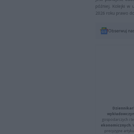
później. Kolejki w 
2026 roku prawo do 
Obserwuj na
Dziennikar
wykładowczyn
gospodarczych i t
ekonomicznych
.
precyzyjne artyku