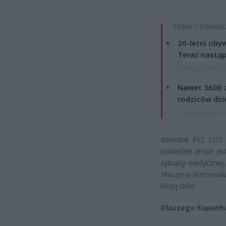
ZOBACZ RÓWNIE
26-letni obyw
Teraz nastąp
8 sierpnia 2026 15
Nawet 3600 z
rodziców dzie
7 sierpnia 2026 19
Rzecznik PLL LOT 
pokładzie zmarł je
sytuacji medycznej
Maszyna skierowała
bliżej Oslo.
Dlaczego Kopenha