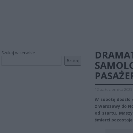
DRAMAT
Szukaj w serwisie
Szukaj
SAMOLO
PASAŻE
12 października 2025
W sobotę doszło 
z Warszawy do No
od startu. Masz
śmierci pozostaje