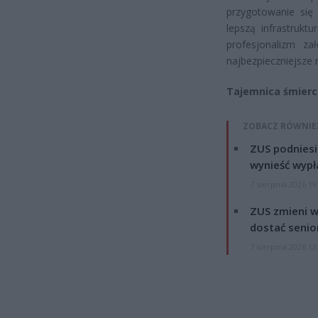
przygotowanie się 
lepszą infrastrukt
profesjonalizm za
najbezpieczniejsze 
Tajemnica śmierci
ZOBACZ RÓWNIE
ZUS podniesie
wynieść wypł
7 sierpnia 2026 19
ZUS zmieni w
dostać senio
7 sierpnia 2026 13