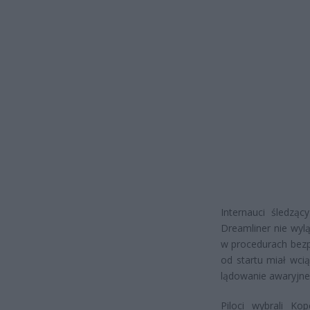
Internauci śledząc
Dreamliner nie wylą
w procedurach bezp
od startu miał wcią
lądowanie awaryjne
Piloci wybrali Ko