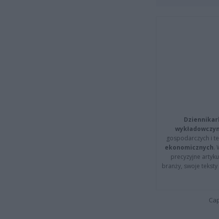
Dziennikar
wykładowczyn
gospodarczych i t
ekonomicznych
.
precyzyjne artyku
branży, swoje tekst
Cap