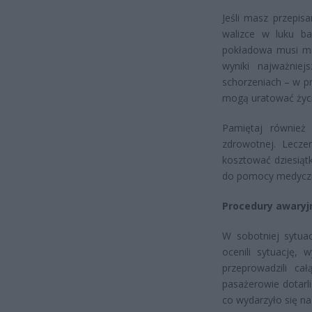
Jeśli masz przepis
walizce w luku b
pokładowa musi mi
wyniki najważnie
schorzeniach – w p
mogą uratować życi
Pamiętaj również
zdrowotnej. Lecze
kosztować dziesiątk
do pomocy medyczn
Procedury awaryjn
W sobotniej sytuac
ocenili sytuację, 
przeprowadzili ca
pasażerowie dotarl
co wydarzyło się na