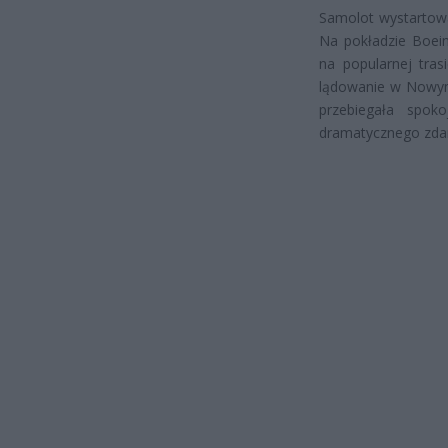
Samolot wystartowa
Na pokładzie Boein
na popularnej tras
lądowanie w Nowym
przebiegała spok
dramatycznego zdar