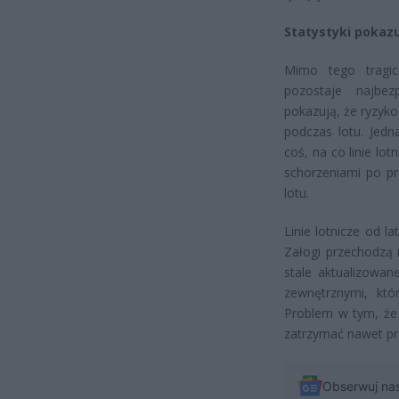
Statystyki pokazu
Mimo tego tragi
pozostaje najbezp
pokazują, że ryzyk
podczas lotu. Jedn
coś, na co linie l
schorzeniami po pr
lotu.
Linie lotnicze od 
Załogi przechodzą 
stale aktualizowan
zewnętrznymi, któ
Problem w tym, że 
zatrzymać nawet pr
Obserwuj na