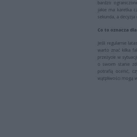
bardzo ograniczo
jakie ma karetka cz
sekunda, a decyzja
Co to oznacza dla
Jeśli regularnie la
warto znać kilka f
przeżycie w sytuac
o swoim stanie zdr
potrafią ocenić, c
wątpliwości mogą we