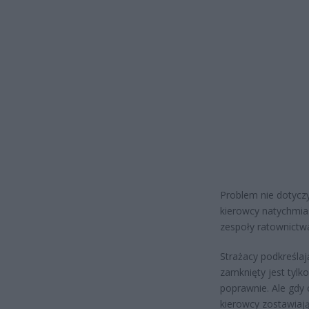
Problem nie dotycz
kierowcy natychmias
zespoły ratownictw
Strażacy podkreślają
zamknięty jest tylk
poprawnie. Ale gdy c
kierowcy zostawiają