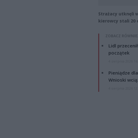
Strażacy utknęli
kierowcy stali 20
ZOBACZ RÓWNIE
Lidl przeceni
początek
4 sierpnia 2026 16
Pieniądze dla
Wnioski wcią
4 sierpnia 2026 12