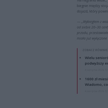
Na nagraniu widać,
biegnie między sto
dojazd, który powin
—
„Wybiegłem z wozu
od siebie 20–30 cen
przodu, przestawiał
miała już wyłączone s
ZOBACZ RÓWNIE
Wielu senior
podwyższy e
4 sierpnia 2026 12
1600 zł mies
Wiadomo, co
4 sierpnia 2026 12