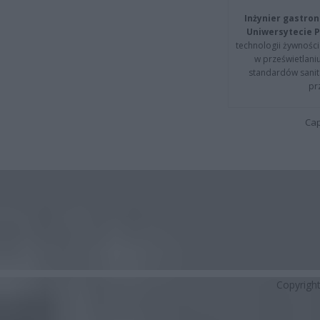
Inżynier gastron
Uniwersytecie P
technologii żywności 
w prześwietlani
standardów sanita
pr
Cap
Copyrigh