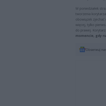
W poniedziałek str
tworzenia korytarz
obowiązek zjechać 
więcej, tylko pierw
do prawej. Korytarz
momencie, gdy ru
Obserwuj na