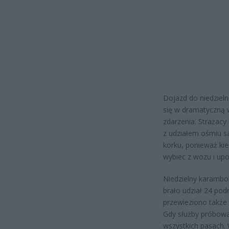
Dojazd do niedziel
się w dramatyczną w
zdarzenia. Strażacy
z udziałem ośmiu s
korku, ponieważ ki
wybiec z wozu i up
Niedzielny karambol
brało udział 24 pod
przewieziono także
Gdy służby próbował
wszystkich pasach. 