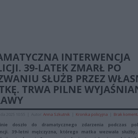
AMATYCZNA INTERWENCJA
ICJI. 39-LATEK ZMARŁ PO
ZWANIU SŁUŻB PRZEZ WŁAS
KĘ. TRWA PILNE WYJAŚNIA
RAWY
ada 2025 10:55
|
Autor:
Anna Szkutnik
|
Kronika policyjna
|
Brak koment
nie doszło do dramatycznego zdarzenia podczas poli
ncji. 39-letni mężczyzna, którego matka wezwała służby,