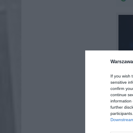
Warszawa 
If you wish 
sensitive in
confirm you
continue se
information 
further disc
participants
Downstream 