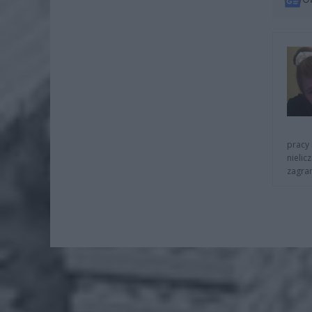
pracy 
nielic
zagra