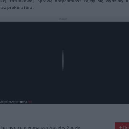
cji ratunkowej. Sprawą natychmiast zajęły się wydziały ko
oraz prokuratura.
REKLAMA
Play
aj nas do preferowanych źródeł w Google
Do