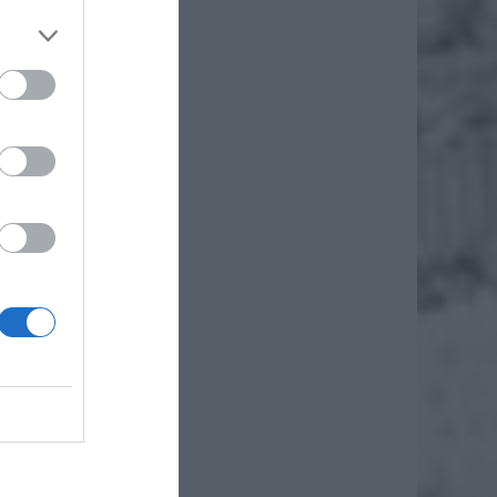
osiła o
l.
azanych
oszczuł