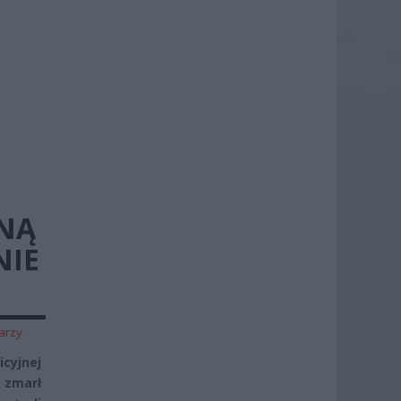
NĄ
NIE
arzy
cyjnej
 zmarł