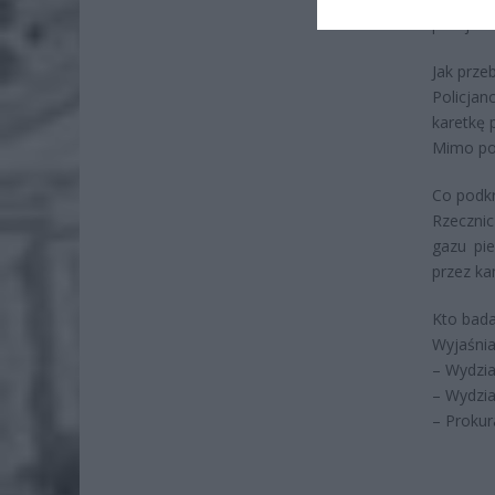
policjan
Jak prze
Policja
karetkę 
Mimo pod
Co podkr
Rzecznic
gazu pie
przez ka
Kto bad
Wyjaśnia
– Wydzia
– Wydzia
– Prokur