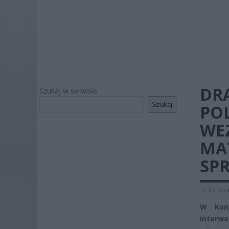
DR
Szukaj w serwisie
Szukaj
POL
WE
MAT
SP
15 listop
W Koni
interwe