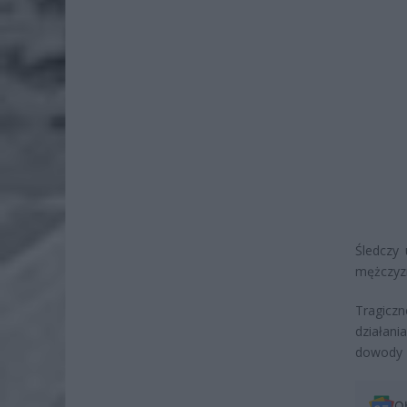
Śledczy
mężczyzn
Tragiczn
działani
dowody 
O