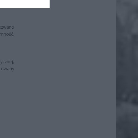
wezwano
omność.
ycznej,
trowany