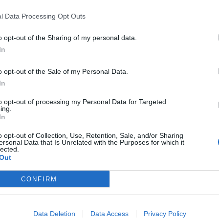
l Data Processing Opt Outs
 wezwana została policja
wencji doszło w piątek w dzielnicy Gosławice. Matka mężczyzny popr
o opt-out of the Sharing of my personal data.
nformując, że obawia się zachowania syna. Na miejsce wysłano patro
In
o opt-out of the Sale of my Personal Data.
In
to opt-out of processing my Personal Data for Targeted
ing.
In
ad
o opt-out of Collection, Use, Retention, Sale, and/or Sharing
ersonal Data that Is Unrelated with the Purposes for which it
lected.
Out
CONFIRM
eździe funkcjonariusze zostali zaatakowani. Według informacji przek
Data Deletion
Data Access
Privacy Policy
p. Sylwię Król z Komendy Miejskiej Policji w Koninie, 39-latek p