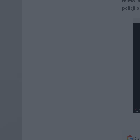
mimo ak
policji 
Dod