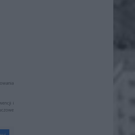
howania
encji i
luczowe
wuj