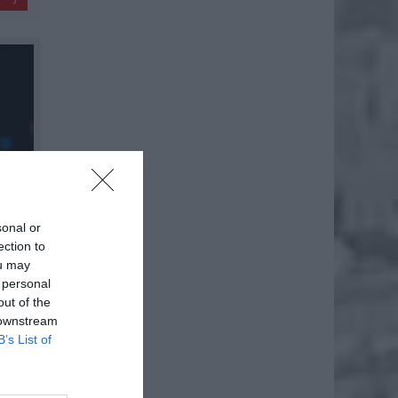
sonal or
ection to
ou may
 personal
out of the
 downstream
B’s List of