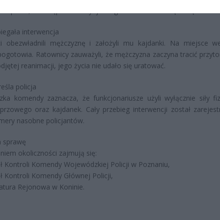
tów psem, a następnie uderzył jednego z nich metalową rurką.
biegała interwencja
nci obezwładnili mężczyznę i założyli mu kajdanki. Na miejsce 
pogotowia. Ratownicy zauważyli, że mężczyzna zaczyna tracić przyt
jętej reanimacji, jego życia nie udało się uratować.
eśla policja
zka komendy zaznacza, że funkcjonariusze użyli wyłącznie siły fiz
przowego oraz kajdanek. Cały przebieg interwencji został zarejes
mery nasobne policjantów.
a sprawę
niem okoliczności zajmują się:
ł Kontroli Komendy Wojewódzkiej Policji w Poznaniu,
ł Kontroli Komendy Głównej Policji,
atura Rejonowa w Koninie.