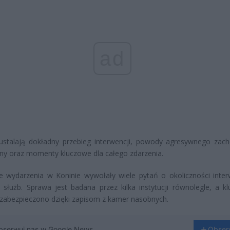
ad
 ustalają dokładny przebieg interwencji, powody agresywnego zac
y oraz momenty kluczowe dla całego zdarzenia.
e wydarzenia w Koninie wywołały wiele pytań o okoliczności interw
a służb. Sprawa jest badana przez kilka instytucji równolegle, a k
zabezpieczono dzięki zapisom z kamer nasobnych.
bserwuj nas w Google News
Obser