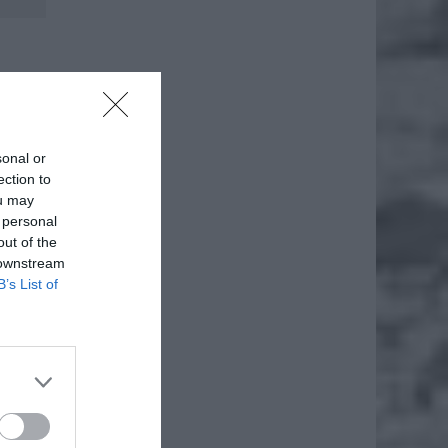
iero
sonal or
ection to
ou may
ł.
 personal
out of the
 downstream
B’s List of