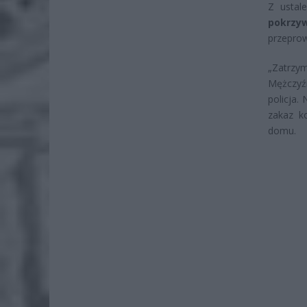
Z ustal
pokrzy
przeprow
„Zatrzym
Mężczyź
policja.
zakaz k
domu.