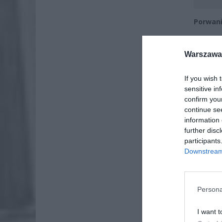
Porwan
ZOBA
Warszawa 
Lid
po
If you wish 
4 si
sensitive in
confirm you
Pie
continue se
Wni
information 
further disc
4 si
participants
Downstream 
Persona
I want t