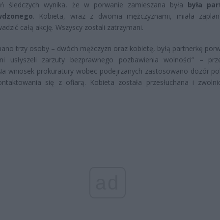
eń śledczych wynika, że w porwanie zamieszana była
była par
wdzonego
. Kobieta, wraz z dwoma mężczyznami, miała zaplan
adzić całą akcję. Wszyscy zostali zatrzymani.
ano trzy osoby – dwóch mężczyzn oraz kobietę, byłą partnerkę por
ni usłyszeli zarzuty bezprawnego pozbawienia wolności” – prz
 Na wniosek prokuratury wobec podejrzanych zastosowano dozór poli
ontaktowania się z ofiarą. Kobieta została przesłuchana i zwoln
ad