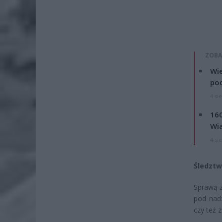
ZOBA
Wie
po
4 si
160
Wi
4 si
Śledztw
Sprawą 
pod nadz
czy też 