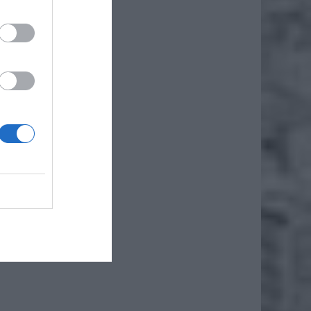
astnicy
wicznie
agować.
cując z
zejazdu
a godzin
iecie