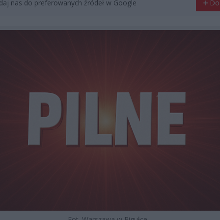
aj nas do preferowanych źródeł w Google
Do
Fot. Warszawa w Pigułce