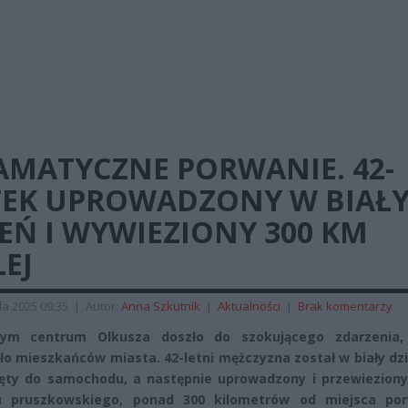
AMATYCZNE PORWANIE. 42-
TEK UPROWADZONY W BIAŁ
EŃ I WYWIEZIONY 300 KM
EJ
da 2025 09:35
|
Autor:
Anna Szkutnik
|
Aktualności
|
Brak komentarzy
m centrum Olkusza doszło do szokującego zdarzenia,
ło mieszkańców miasta. 42-letni mężczyzna został w biały dzi
ęty do samochodu, a następnie uprowadzony i przewieziony
u pruszkowskiego, ponad 300 kilometrów od miejsca por