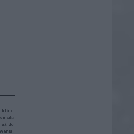
Y
 które
eń siłą
 aż do
wania.