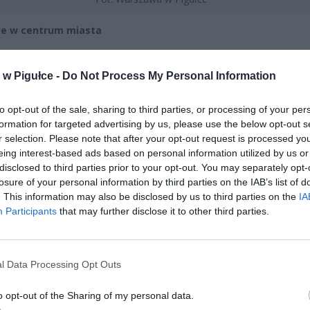
ie w centrum miasta
CZ RÓWNIEŻ:
w Pigułce -
Do Not Process My Personal Information
l przecenił hit do kuchni. Air fryer tańszy aż o 150 zł, a to dop
czątek
to opt-out of the sale, sharing to third parties, or processing of your per
erpnia 2026 16:06
formation for targeted advertising by us, please use the below opt-out s
r selection. Please note that after your opt-out request is processed y
niądze dla milionów polskich rodzin. ZUS wypłacił już 173 mln z
eing interest-based ads based on personal information utilized by us or
oski wciąż można składać
disclosed to third parties prior to your opt-out. You may separately opt-
losure of your personal information by third parties on the IAB’s list of
erpnia 2026 12:56
. This information may also be disclosed by us to third parties on the
IA
Participants
that may further disclose it to other third parties.
l Data Processing Opt Outs
o opt-out of the Sharing of my personal data.