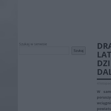
DR
Szukaj w serwisie
Szukaj
LA
DZI
DAL
4 listopa
W samy
poruszy
wciągni
powiat