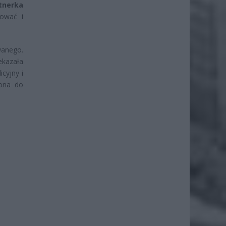
tnerka
ować i
wanego.
ekazała
cyjny i
iona do