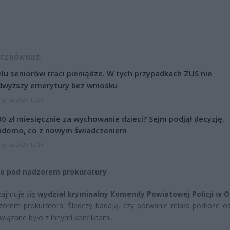
CZ RÓWNIEŻ:
lu seniorów traci pieniądze. W tych przypadkach ZUS nie
dwyższy emerytury bez wniosku
erpnia 2026 12:34
0 zł miesięcznie za wychowanie dzieci? Sejm podjął decyzję.
adomo, co z nowym świadczeniem
erpnia 2026 12:16
o pod nadzorem prokuratury
zajmuje się
wydział kryminalny Komendy Powiatowej Policji w 
orem prokuratora. Śledczy badają, czy porwanie miało podłoże os
związane było z innymi konfliktami.