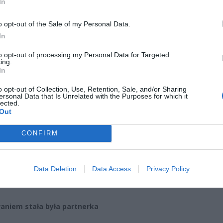
ad
In
o opt-out of the Sale of my Personal Data.
In
to opt-out of processing my Personal Data for Targeted
ing.
In
zenia doszło w piątkowe popołudnie. Jak ustalili śledczy, nap
o opt-out of Collection, Use, Retention, Sale, and/or Sharing
li samochodem w pobliże jednej z głównych ulic Olkusza i błyska
ersonal Data that Is Unrelated with the Purposes for which it
lected.
li mężczyznę do pojazdu. Zniknęli, zanim ktokolwiek zdążył zare
Out
natychmiast rozpoczęła szeroko zakrojone poszukiwania, współpra
kami z Krakowa i województwa mazowieckiego.
CONFIRM
szybkim działaniom funkcjonariuszy udało się
ustalić trasę pr
czy
oraz zidentyfikować miejsce, do którego trafił 42-latek. Już kilk
Data Deletion
Data Access
Privacy Policy
 policjanci odnaleźli mężczyznę
całego i zdrowego
w pow
wskim.
aniem stała była partnerka