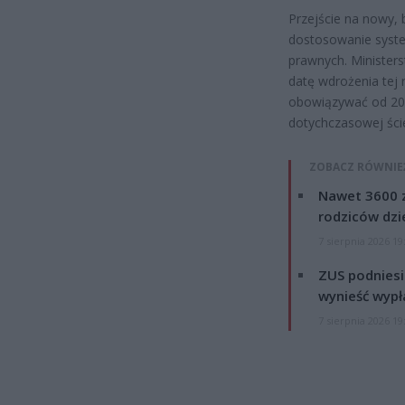
Przejście na nowy
dostosowanie syst
prawnych. Ministers
datę wdrożenia tej
obowiązywać od 202
dotychczasowej ście
ZOBACZ RÓWNIE
Nawet 3600 z
rodziców dzie
7 sierpnia 2026 19
ZUS podniesie
wynieść wypł
7 sierpnia 2026 19