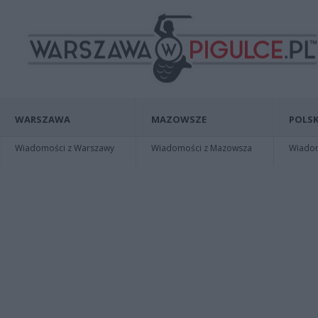
WARSZAWA
MAZOWSZE
POLSK
Wiadomości z Warszawy
Wiadomości z Mazowsza
Wiadomo