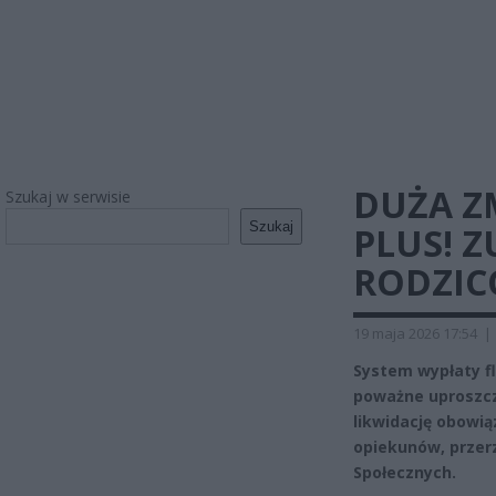
DUŻA Z
Szukaj w serwisie
Szukaj
PLUS! 
RODZI
19 maja 2026 17:54
|
System wypłaty 
poważne uproszcz
likwidację obowi
opiekunów, przer
Społecznych.