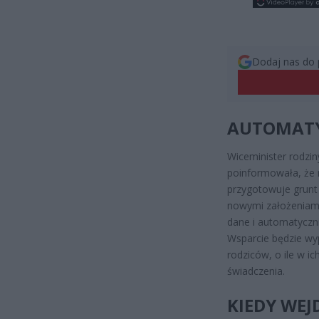
Dodaj nas do 
AUTOMATY
Wiceminister rodzin
poinformowała, że 
przygotowuje grunt 
nowymi założeniami
dane i automatyczni
Wsparcie będzie wyp
rodziców, o ile w i
świadczenia.
KIEDY WEJ