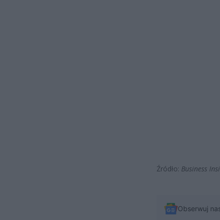
Źródło:
Business Ins
Obserwuj na