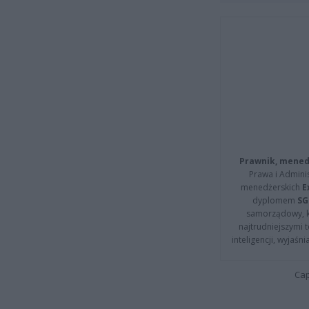
Prawnik, menedż
Prawa i Adminis
menedżerskich
E
dyplomem
SG
samorządowy, kt
najtrudniejszymi t
inteligencji, wyjaś
Cap