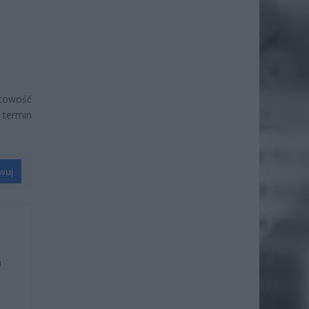
otowość
 termin
wuj
u