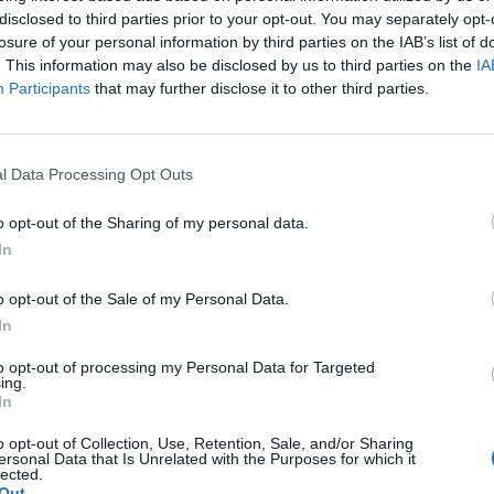
disclosed to third parties prior to your opt-out. You may separately opt-
losure of your personal information by third parties on the IAB’s list of
. This information may also be disclosed by us to third parties on the
IA
Participants
that may further disclose it to other third parties.
l Data Processing Opt Outs
o opt-out of the Sharing of my personal data.
In
o opt-out of the Sale of my Personal Data.
In
Fot. Łukasz / Warszawa w Pigułce
to opt-out of processing my Personal Data for Targeted
ing.
In
iższych dwóch tygodniach do punktów szczepień w całej Polsce trafi 
miliony szczepionek, które na bieżąco będą wykorzystywane do prow
o opt-out of Collection, Use, Retention, Sale, and/or Sharing
ersonal Data that Is Unrelated with the Purposes for which it
ń pierwszą i drugą dawką”
– zapowiedział na konferencji prasowej
lected.
k.
Out