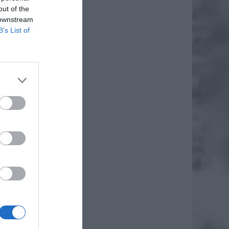
out of the
 downstream
B’s List of
łącznie
adzenia
 Michał