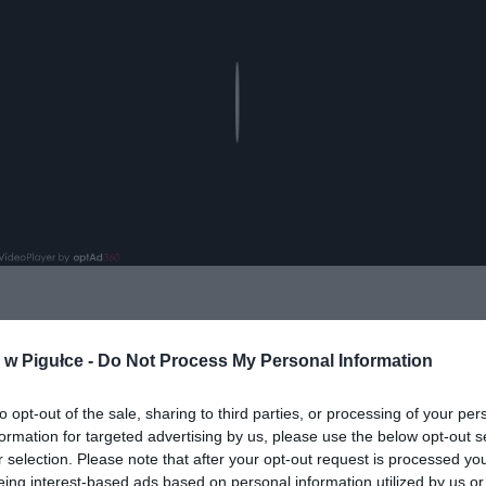
Play
aj nas do preferowanych źródeł w Google
Do
w Pigułce -
Do Not Process My Personal Information
to opt-out of the sale, sharing to third parties, or processing of your per
formation for targeted advertising by us, please use the below opt-out s
r selection. Please note that after your opt-out request is processed y
eing interest-based ads based on personal information utilized by us or