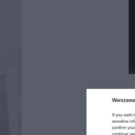
Dod
Warszawa 
If you wish 
sensitive in
confirm you
continue se