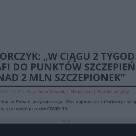
ORCZYK: „W CIĄGU 2 TYGOD
AFI DO PUNKTÓW SZCZEPIEŃ
NAD 2 MLN SZCZEPIONEK”
a 2021 13:42
|
Autor:
Anna Szkutnik
|
Aktualności
|
Brak komentarzy
enia w Polsce przyspieszają. Oto najnowsze informacje w s
u szczepień przeciw COVID-19.
REKLAMA