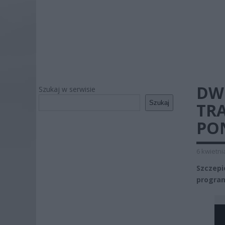
DW
Szukaj w serwisie
Szukaj
TR
PO
6 kwietni
Szczepi
program