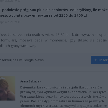
erpnia 2026 19:29
 podniesie próg 500 plus dla seniorów. Policzyliśmy, ile może
ieść wypłata przy emeryturze od 2200 do 2700 zł
erpnia 2026 19:14
kże, że szczepienia osób w wieku 18-39 lat, które wyraziły taką g
 formularz, możliwe będą w momencie, gdy zbliżać się będzie
dla ich grupy wiekowej.
bserwuj nas w Google News
Obser
Anna Szkutnik
Dziennikarka ekonomiczna i specjalistka od tekstów
prawnych, była wykładowczyni akademicka Uniwersytet
Warszawskiego.
Autorka newsów gospodarczych i tekstów o
prawie.
Posiada dyplom z zakresu tłumaczeń prawnych i
ekonomicznych
. Warsztat naukowy wykorzystuje w codziennej