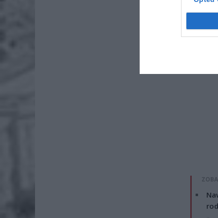
ZOBA
Naw
rod