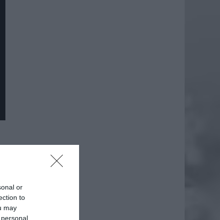
daj
sonal or
ection to
ou may
 personal