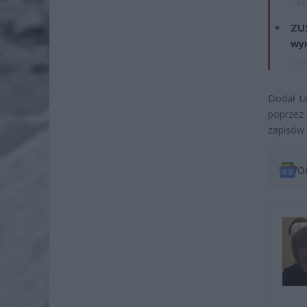
7 si
ZUS
wyn
7 si
Dodał ta
poprzez
zapisów 
O