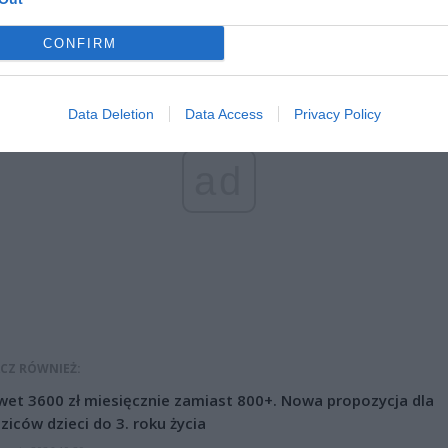
CONFIRM
Data Deletion
Data Access
Privacy Policy
ad
CZ RÓWNIEŻ:
et 3600 zł miesięcznie zamiast 800+. Nowa propozycja dla
ziców dzieci do 3. roku życia