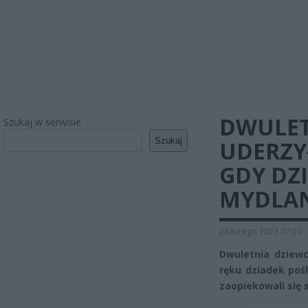
DWULET
Szukaj w serwisie
Szukaj
UDERZY
GDY DZ
MYDLA
28 lutego 2023 07:50
Dwuletnia dziewc
ręku dziadek poś
zaopiekowali się 