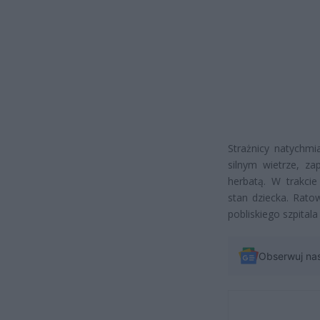
Strażnicy natychm
silnym wietrze, za
herbatą. W trakcie
stan dziecka. Rato
pobliskiego szpitala
Obserwuj na