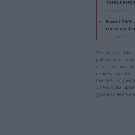
Teraz nastąp
8 sierpnia 2026 15
Nawet 3600 z
rodziców dzie
7 sierpnia 2026 19
Zastali tam kilka
pokazując na małą 
ustalić, że chwilę w
dziadek, niosący 
mydlane. W pewnej
Dziewczynka upadła
głowie pojawił się s