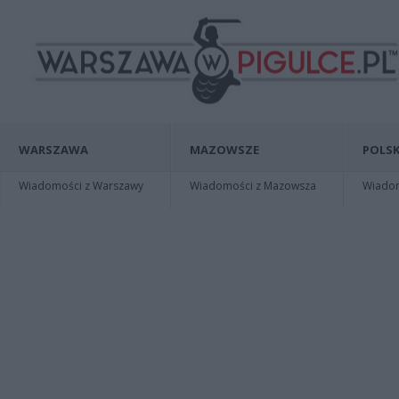
WARSZAWA
MAZOWSZE
POLSK
Wiadomości z Warszawy
Wiadomości z Mazowsza
Wiadomo