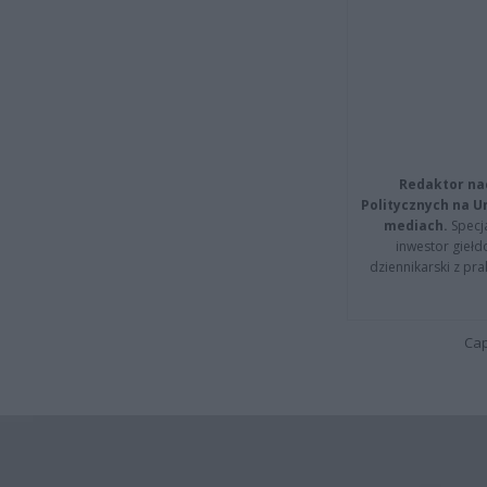
Redaktor na
Politycznych na 
mediach.
Specja
inwestor giełd
dziennikarski z pr
Cap