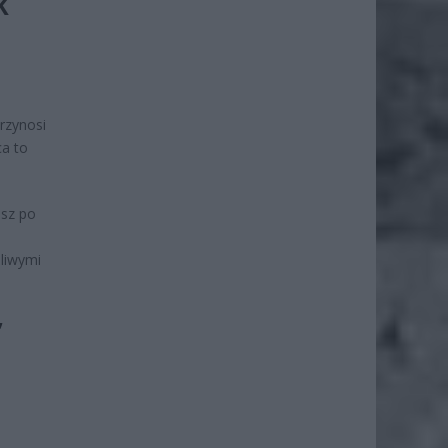
K
przynosi
ca to
usz po
liwymi
”