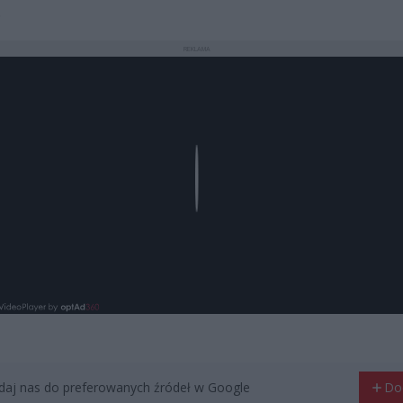
.
REKLAMA
Play
aj nas do preferowanych źródeł w Google
Do