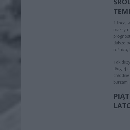
ŚRO
TEM
1 lipca,
maksymal
prognost
dalsze o
różnica,
Tak duży
długiej 
chłodnie
burzami 
PIĄT
LATO