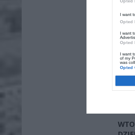
Opted 
I want t
Opted 
ZOBA
I want 
Advertis
Lid
Opted 
po
4 si
I want t
of my P
was col
Pie
Opted 
Wni
4 si
Dla cał
ostrzega
się susz
WTO
DZI