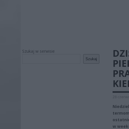
DZI
Szukaj w serwisie
Szukaj
PIE
PRA
KIE
28 czerwc
Niedzie
termome
ostatni
w weeke