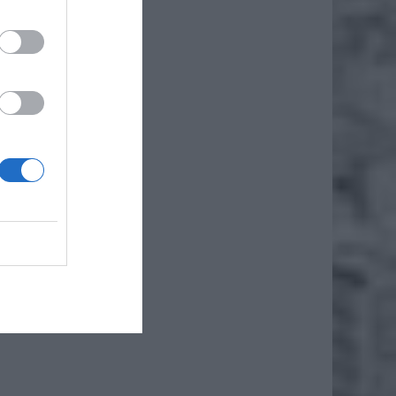
iero
ł.
a IMGW
jącej