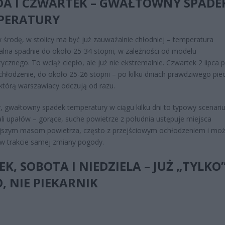
DA I CZWARTEK – GWAŁTOWNY SPADE
PERATURY
 w środę, w stolicy ma być już zauważalnie chłodniej – temperatura
na spadnie do około 25-34 stopni, w zależności od modelu
ycznego. To wciąż ciepło, ale już nie ekstremalnie. Czwartek 2 lipca 
chłodzenie, do około 25-26 stopni – po kilku dniach prawdziwego pie
 którą warszawiacy odczują od razu.
, gwałtowny spadek temperatury w ciągu kilku dni to typowy scenari
fali upałów – gorące, suche powietrze z południa ustępuje miejsca
jszym masom powietrza, często z przejściowym ochłodzeniem i moż
w trakcie samej zmiany pogody.
EK, SOBOTA I NIEDZIELA – JUŻ „TYLKO
, NIE PIEKARNIK