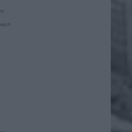
ię
o
małych