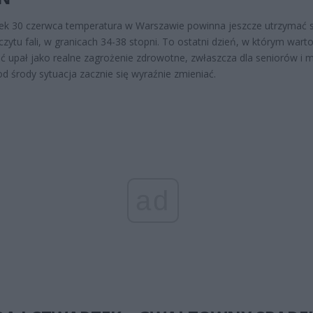
k 30 czerwca temperatura w Warszawie powinna jeszcze utrzymać s
zczytu fali, w granicach 34-38 stopni. To ostatni dzień, w którym wart
ć upał jako realne zagrożenie zdrowotne, zwłaszcza dla seniorów i 
 od środy sytuacja zacznie się wyraźnie zmieniać.
ad