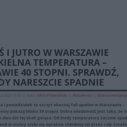
Ś I JUTRO W WARSZAWIE
KIELNA TEMPERATURA –
WIE 40 STOPNI. SPRAWDŹ,
DY NARESZCIE SPADNIE
a 2026 11:03
|
Autor:
Michał Wierzbicki
|
Aktualności
|
Brak komentarzy
la i poniedziałek to szczyt obecnej fali upałów w Warszawie –
try pokażą blisko 39 stopni. Dobra wiadomość jest taka, że to
e dwa dni tej skali gorąca. Od środy temperatura zacznie spad
nd w stolicy zrobi się wyraźnie chłodniej niż przez cały ostatn