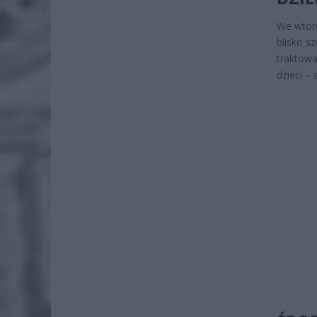
We wtore
blisko s
traktowa
dzieci –