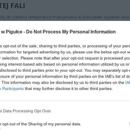
TEJ FALI
elę 28 czerwca temperatura maksymalna w Warszawie wyniesie okoł
i, przy bezchmurnym niebie i słabym wietrze. W poniedziałek 29 czer
eszcze goręcej – prognozy wskazują na 37-39 stopni, czyli najwyższe
w Pigułce -
Do Not Process My Personal Information
 w całej tej fali upałów. Noce pozostają tropikalne, z temperaturą m
-25 stopni, co oznacza brak realnego wytchnienia nawet po zachodzi
to opt-out of the sale, sharing to third parties, or processing of your per
formation for targeted advertising by us, please use the below opt-out s
r selection. Please note that after your opt-out request is processed y
eing interest-based ads based on personal information utilized by us or
disclosed to third parties prior to your opt-out. You may separately opt-
losure of your personal information by third parties on the IAB’s list of
. This information may also be disclosed by us to third parties on the
IA
Participants
that may further disclose it to other third parties.
ad
l Data Processing Opt Outs
o opt-out of the Sharing of my personal data.