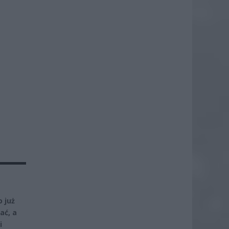
 już
ać, a
i