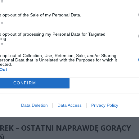
In
o opt-out of the Sale of my Personal Data.
In
CZ RÓWNIEŻ:
to opt-out of processing my Personal Data for Targeted
ing.
l przecenił hit do kuchni. Air fryer tańszy aż o 150 zł, a to dop
In
czątek
erpnia 2026 16:06
o opt-out of Collection, Use, Retention, Sale, and/or Sharing
ersonal Data that Is Unrelated with the Purposes for which it
lected.
niądze dla milionów polskich rodzin. ZUS wypłacił już 173 mln z
Out
oski wciąż można składać
erpnia 2026 12:56
CONFIRM
ego Mazowsza obowiązuje w tym czasie ostrzeżenie przed upałem, 
Data Deletion
Data Access
Privacy Policy
 też przed dużym zagrożeniem pożarowym lasów – to efekt utrzymu
y w połączeniu z ekstremalnym ciepłem.
REK – OSTATNI NAPRAWDĘ GORĄCY
EŃ