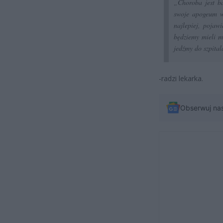
„Choroba jest b
swoje apogeum w 
najlepiej, pojaw
będziemy mieli mo
jedźmy do szpital
-radzi lekarka.
Obserwuj na