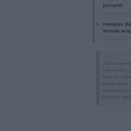
początek
4 sierpnia 2026 16
Pieniądze dla
Wnioski wcią
4 sierpnia 2026 12
„Przez niestosow
wydarzeniach zwi
duchowny wspier
utrwalać zasady 
niewątpliwie prz
przecież do szpita