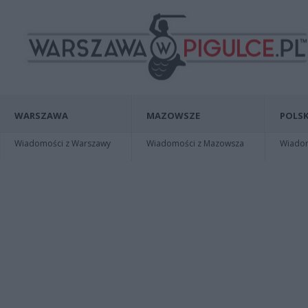
WARSZAWA
MAZOWSZE
POLSK
Wiadomości z Warszawy
Wiadomości z Mazowsza
Wiadomo