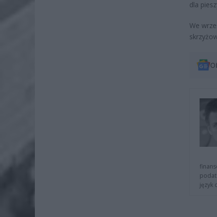
dla pies
We wrześ
skrzyżo
O
finans
podat
język 