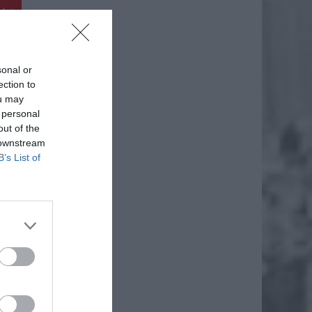
daj
sonal or
ection to
ou may
 personal
out of the
 downstream
B’s List of