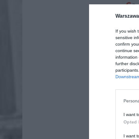
Dod
Warszawa 
If you wish 
sensitive in
confirm you
continue se
information 
further disc
participants
Downstream 
Persona
I want t
Opted 
I want t