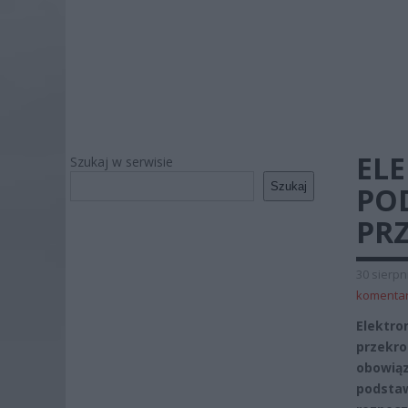
EL
Szukaj w serwisie
Szukaj
POD
PR
30 sierpn
komenta
Elektro
przekro
obowiąz
podstaw