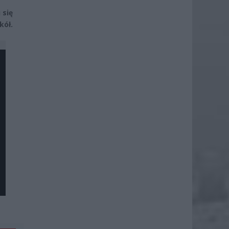
 się
kół.