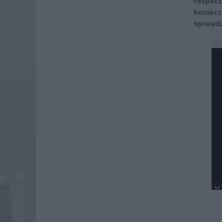
rozpocz
koniecz
sprawdz