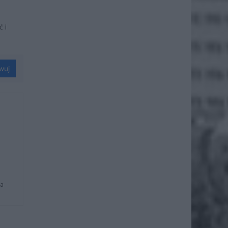
 i
wuj
na