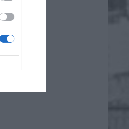
gu ul.
owców
chwilę
śnie
jne