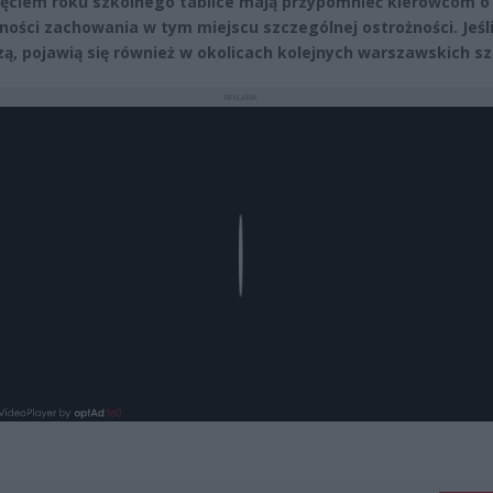
ęciem roku szkolnego tablice mają przypomnieć kierowcom o
ności zachowania w tym miejscu szczególnej ostrożności. Jeśli
ą, pojawią się również w okolicach kolejnych warszawskich sz
REKLAMA
Play