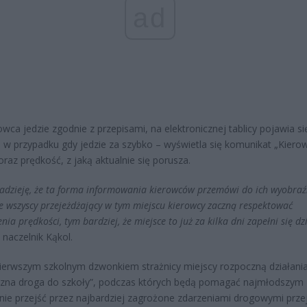
ad
owca jedzie zgodnie z przepisami, na elektronicznej tablicy pojawia si
 w przypadku gdy jedzie za szybko – wyświetla się komunikat „Kiero
oraz prędkość, z jaką aktualnie się porusza.
dzieję, że ta forma informowania kierowców przemówi do ich wyobraźn
że wszyscy przejeżdżający w tym miejscu kierowcy zaczną respektować
nia prędkości, tym bardziej, że miejsce to już za kilka dni zapełni się dz
 naczelnik Kąkol.
ierwszym szkolnym dzwonkiem strażnicy miejscy rozpoczną działani
czna droga do szkoły”, podczas których będą pomagać najmłodszym
nie przejść przez najbardziej zagrożone zdarzeniami drogowymi prze