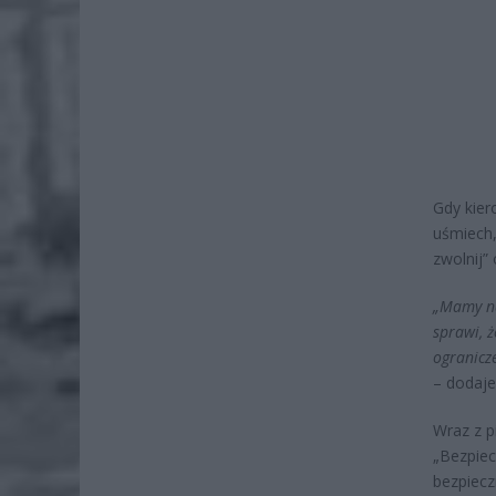
Gdy kier
uśmiech,
zwolnij” 
„Mamy na
sprawi, 
ogranicze
– dodaje
Wraz z p
„Bezpie
bezpiecz