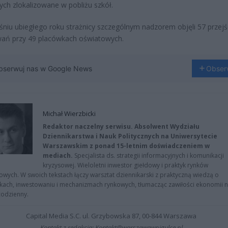
zych zlokalizowane w pobliżu szkół.
niu ubiegłego roku strażnicy szczególnym nadzorem objęli 57 przejść
wań przy 49 placówkach oświatowych.
bserwuj nas w Google News
Obser
Michał Wierzbicki
Redaktor naczelny serwisu. Absolwent Wydziału
Dziennikarstwa i Nauk Politycznych na Uniwersytecie
Warszawskim z ponad 15-letnim doświadczeniem w
mediach.
Specjalista ds. strategii informacyjnych i komunikacji
kryzysowej. Wieloletni inwestor giełdowy i praktyk rynków
owych. W swoich tekstach łączy warsztat dziennikarski z praktyczną wiedzą o
kach, inwestowaniu i mechanizmach rynkowych, tłumacząc zawiłości ekonomii 
codzienny.
Capital Media S.C. ul. Grzybowska 87, 00-844 Warszawa
Kontakt z redakcją: Kontakt@warszawawpigulce.pl