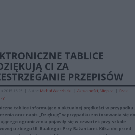
EKTRONICZNE TABLICE
ZIĘKUJĄ CI ZA
ZESTRZEGANIE PRZEPISÓW
ia 2015 16:25
|
Autor:
Michał Wierzbicki
|
Aktualności
,
Miejsca
|
Brak
rzy
niczne tablice informujące o aktualnej prędkości w przypadku 
czenia oraz napis „Dziękuję” w przypadku zastosowania się d
ującego ograniczenia pojawiły się w czwartek przy szkole
owej u zbiegu Ul. Raabego i Przy Bażantarni. Kilka dni przed