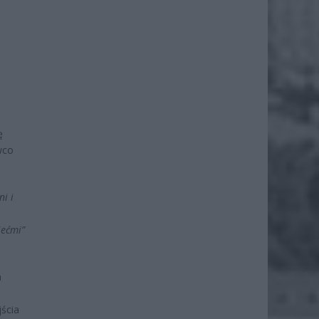
ę
wco
i i
iećmi”
a
jścia