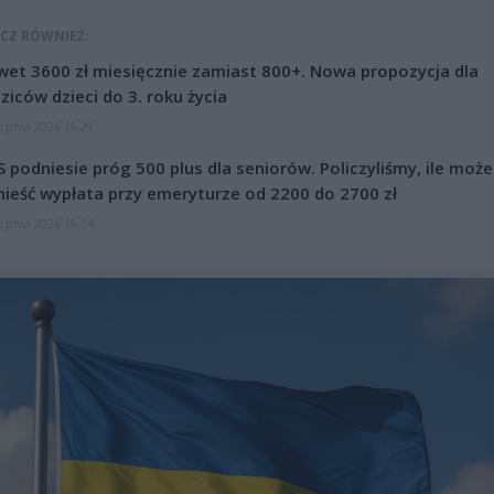
CZ RÓWNIEŻ:
et 3600 zł miesięcznie zamiast 800+. Nowa propozycja dla
ziców dzieci do 3. roku życia
erpnia 2026 19:29
 podniesie próg 500 plus dla seniorów. Policzyliśmy, ile może
ieść wypłata przy emeryturze od 2200 do 2700 zł
erpnia 2026 19:14