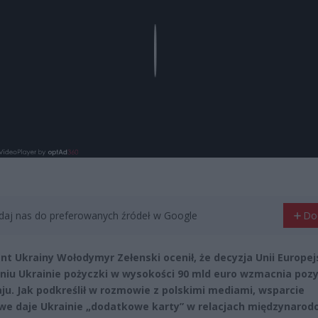
Play
aj nas do preferowanych źródeł w Google
Do
nt Ukrainy Wołodymyr Zełenski ocenił, że decyzja Unii Europej
niu Ukrainie pożyczki w wysokości 90 mld euro wzmacnia pozy
aju. Jak podkreślił w rozmowie z polskimi mediami, wsparcie
we daje Ukrainie „dodatkowe karty” w relacjach międzynarod