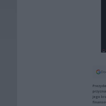
Dod
Prezyde
przyzna
jego kr
finanso