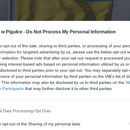
w Pigułce -
Do Not Process My Personal Information
to opt-out of the sale, sharing to third parties, or processing of your per
formation for targeted advertising by us, please use the below opt-out s
r selection. Please note that after your opt-out request is processed y
Zdjęcie poglądowe. Fot. Warszawa w Pigułce
eing interest-based ads based on personal information utilized by us or
disclosed to third parties prior to your opt-out. You may separately opt-
i po decyzji UE: pożyczka wzmacnia pozycję Ukrainy
losure of your personal information by third parties on the IAB’s list of
. This information may also be disclosed by us to third parties on the
IA
t Ukrainy Wołodymyr Zełenski ocenił, że decyzja Unii Europejskiej o
Participants
that may further disclose it to other third parties.
iu Ukrainie pożyczki w wysokości 90 mld euro znacząco wzmacnia p
ju. W wywiadzie dla Polskiej Agencji Prasowej, Telewizji Polskiej i Pol
dkreślił, że wsparcie finansowe daje Ukrainie „dodatkowe karty” w
l Data Processing Opt Outs
ie dalszych działań politycznych i międzynarodowych.
o opt-out of the Sharing of my personal data.