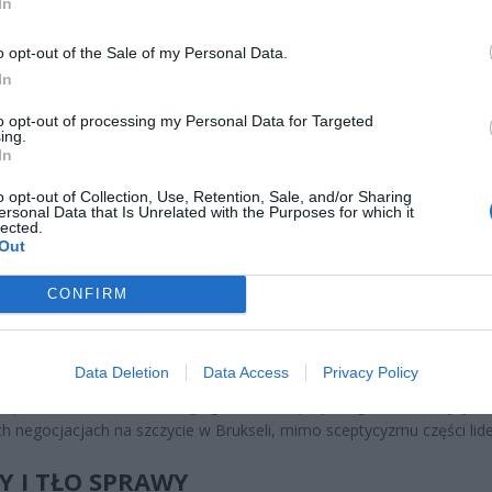
In
o opt-out of the Sale of my Personal Data.
In
ad
to opt-out of processing my Personal Data for Targeted
ing.
In
o opt-out of Collection, Use, Retention, Sale, and/or Sharing
ersonal Data that Is Unrelated with the Purposes for which it
lected.
Out
CONFIRM
IĘ ZMIENIA?
rzywódcy uzgodnili udzielenie Ukrainie pożyczki na kolejne dwa lata. Śr
Data Deletion
Data Access
Privacy Policy
kryć około dwóch trzecich potrzeb finansowych państwa pogrążone
 zapewnić stabilność od drugiego kwartału przyszłego roku. Decyzja 
ch negocjacjach na szczycie w Brukseli, mimo sceptycyzmu części lid
Y I TŁO SPRAWY