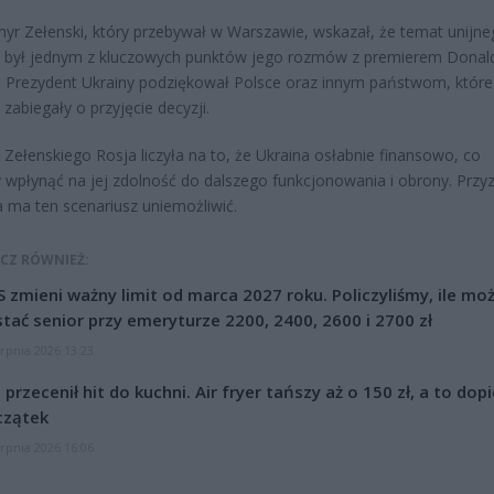
r Zełenski, który przebywał w Warszawie, wskazał, że temat unijn
a był jednym z kluczowych punktów jego rozmów z premierem Dona
 Prezydent Ukrainy podziękował Polsce oraz innym państwom, które
zabiegały o przyjęcie decyzji.
Zełenskiego Rosja liczyła na to, że Ukraina osłabnie finansowo, co
wpłynąć na jej zdolność do dalszego funkcjonowania i obrony. Przy
 ma ten scenariusz uniemożliwić.
CZ RÓWNIEŻ:
 zmieni ważny limit od marca 2027 roku. Policzyliśmy, ile mo
tać senior przy emeryturze 2200, 2400, 2600 i 2700 zł
erpnia 2026 13:23
l przecenił hit do kuchni. Air fryer tańszy aż o 150 zł, a to dop
czątek
erpnia 2026 16:06