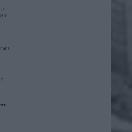
ego
ldem
znana
że
iero