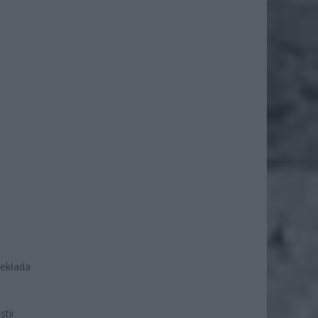
zekłada
tii