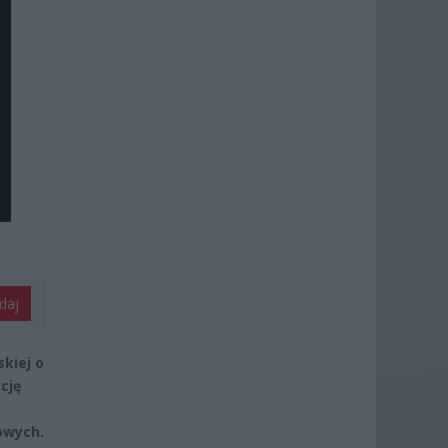
daj
skiej o
cję
owych.