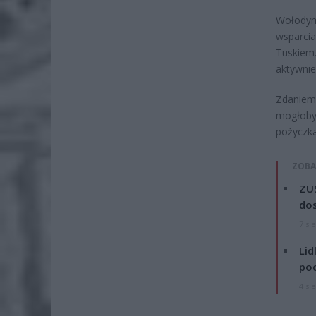
Wołodymy
wsparci
Tuskiem.
aktywnie 
Zdaniem 
mogłoby 
pożyczka
ZOBA
ZUS
dos
7 si
Lid
po
4 si