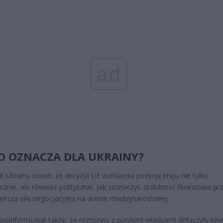
ad
O OZNACZA DLA UKRAINY?
t Ukrainy ocenił, że decyzja UE wzmacnia pozycję kraju nie tylko
znie, ale również politycznie. Jak zaznaczył, stabilność finansowa pr
iększą siłę negocjacyjną na arenie międzynarodowej.
 poinformował także, że rozmowy z polskimi władzami dotyczyły kwes