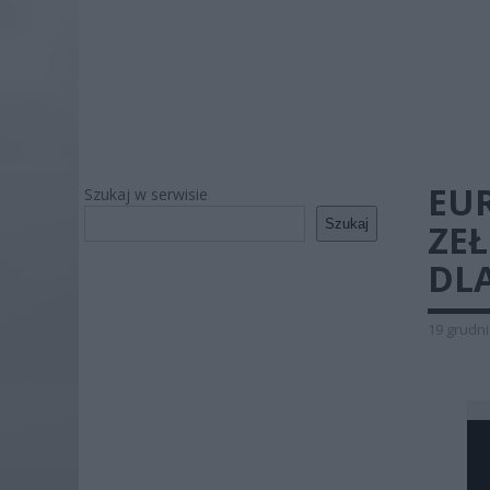
EU
Szukaj w serwisie
Szukaj
ZE
DL
19 grudni