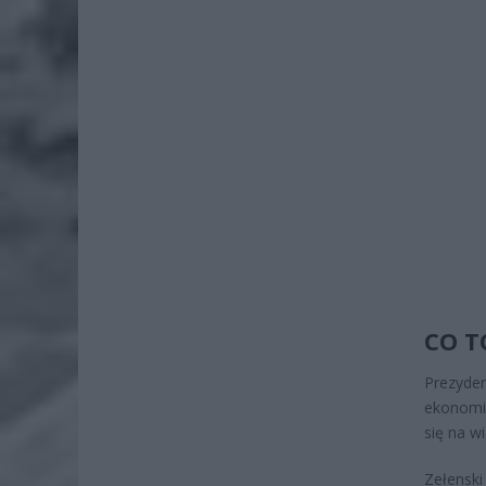
CO T
Prezyden
ekonomic
się na w
Zełenski