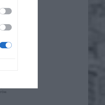
odki
go w
zapadła
erów.