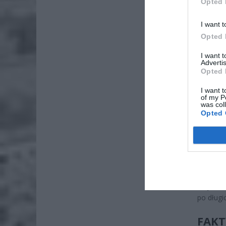
Opted 
I want t
Opted 
I want 
Advertis
Opted 
I want t
of my P
was col
Opted 
CO S
Unijni p
mają po
wojnie i
po długi
FAKT