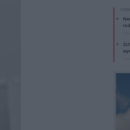
ZOBA
Naw
rod
7 si
ZUS
wyn
7 si