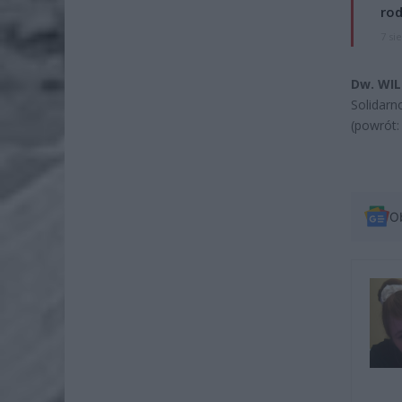
rod
7 si
Dw. WIL
Solidarn
(powrót:
O