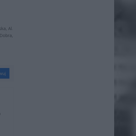
ka, Al.
 Dobra,
wuj
u