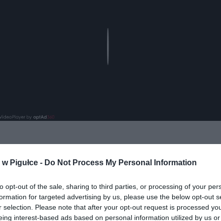
Play
aj nas do preferowanych źródeł w Google
Do
w Pigułce -
Do Not Process My Personal Information
to opt-out of the sale, sharing to third parties, or processing of your per
formation for targeted advertising by us, please use the below opt-out s
r selection. Please note that after your opt-out request is processed y
eing interest-based ads based on personal information utilized by us or