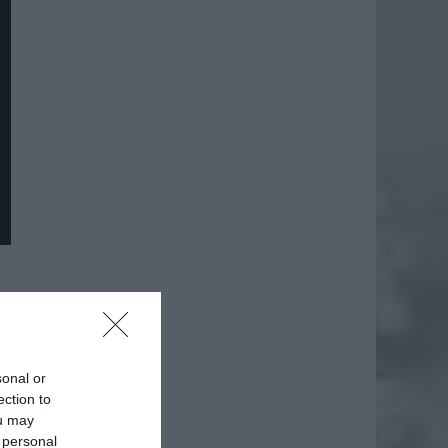
daj
sonal or
ection to
ou may
 personal