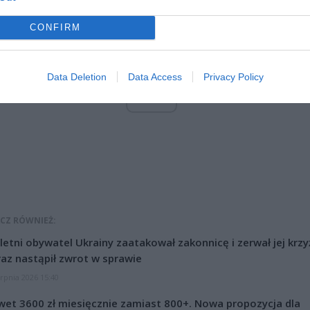
CONFIRM
Data Deletion
Data Access
Privacy Policy
ad
CZ RÓWNIEŻ:
letni obywatel Ukrainy zaatakował zakonnicę i zerwał jej krzy
az nastąpił zwrot w sprawie
erpnia 2026 15:40
et 3600 zł miesięcznie zamiast 800+. Nowa propozycja dla