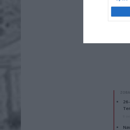
ZOBA
26-
Ter
8 si
Naw