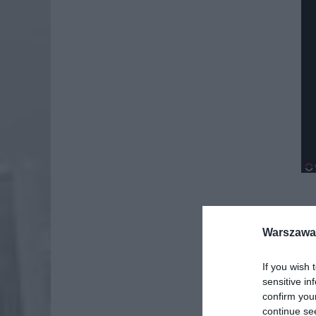
Dod
Warszawa 
If you wish 
sensitive in
confirm you
continue se