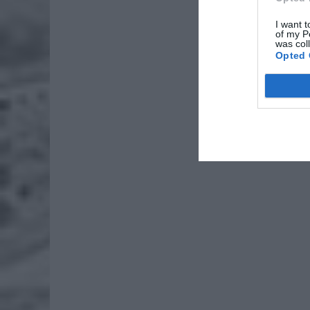
I want t
of my P
was col
Opted 