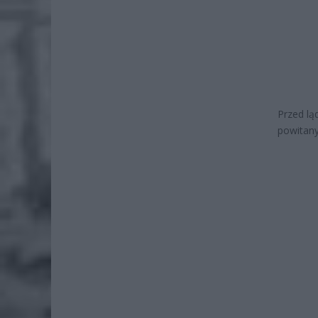
Przed lą
powitan