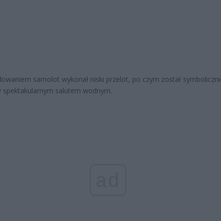
dowaniem samolot wykonał niski przelot, po czym został symboliczni
y spektakularnym salutem wodnym.
ad