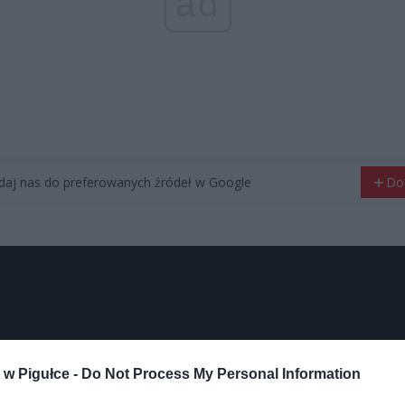
ad
aj nas do preferowanych źródeł w Google
Do
w Pigułce -
Do Not Process My Personal Information