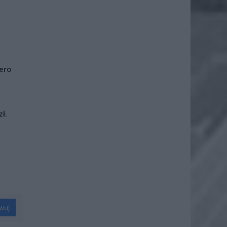
iero
ł.
wuj