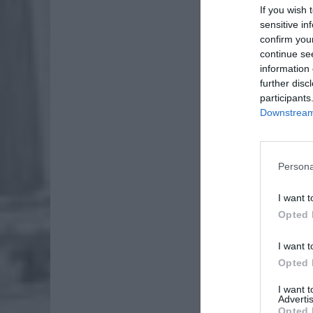
If you wish 
sensitive in
confirm you
continue se
information 
further disc
participants
Downstream 
Persona
I want t
Opted 
I want t
Opted 
I want 
Advertis
Opted 