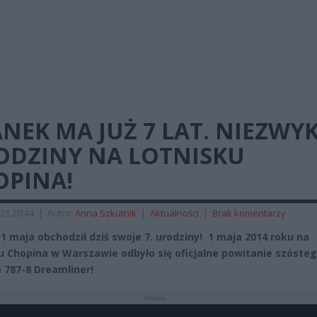
NEK MA JUŻ 7 LAT. NIEZWY
ODZINY NA LOTNISKU
OPINA!
21 20:44
|
Autor:
Anna Szkutnik
|
Aktualności
|
Brak komentarzy
1 maja obchodził dziś swoje 7. urodziny! 1 maja 2014 roku na
u Chopina w Warszawie odbyło się oficjalne powitanie szóste
 787-8 Dreamliner!
REKLAMA