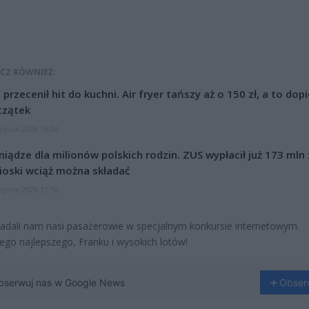
CZ RÓWNIEŻ:
l przecenił hit do kuchni. Air fryer tańszy aż o 150 zł, a to dop
czątek
erpnia 2026 16:06
niądze dla milionów polskich rodzin. ZUS wypłacił już 173 mln z
oski wciąż można składać
erpnia 2026 12:56
dali nam nasi pasażerowie w specjalnym konkursie internetowym.
ego najlepszego, Franku i wysokich lotów!
bserwuj nas w Google News
Obser