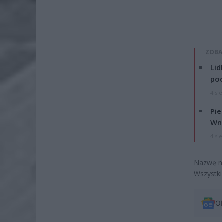
ZOBA
Lid
po
4 si
Pie
Wni
4 si
Nazwę na
Wszystki
O