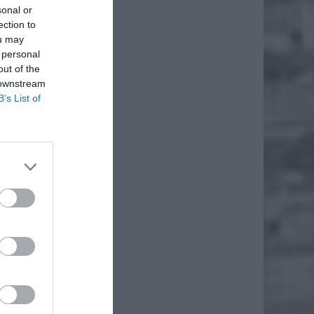
sonal or
ection to
ou may
 personal
out of the
 downstream
B’s List of