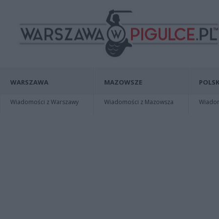
WARSZAWA
MAZOWSZE
POLSK
Wiadomości z Warszawy
Wiadomości z Mazowsza
Wiadomo