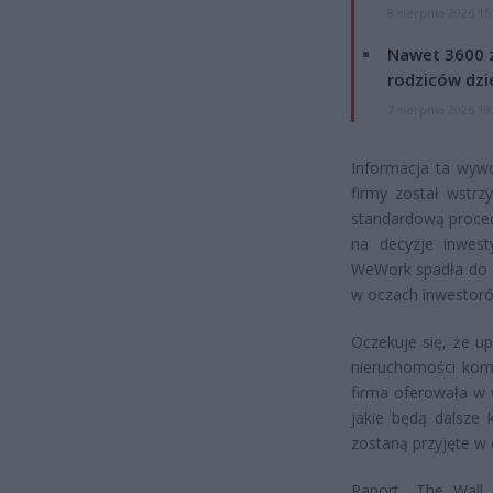
8 sierpnia 2026 15
Nawet 3600 z
rodziców dzie
7 sierpnia 2026 19
Informacja ta wywo
firmy został wstrz
standardową proced
na decyzje inwest
WeWork spadła do o
w oczach inwestor
Oczekuje się, że u
nieruchomości kome
firma oferowała w w
jakie będą dalsze 
zostaną przyjęte w c
Raport „The Wall 