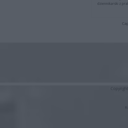
dziennikarski z pr
Cap
Copyrigh
K