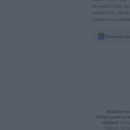
rozważał różne opc
inwestorów. Jednakż
przyniosła oczekiwa
Obserwuj na
Redaktor na
Politycznych na 
mediach.
Specja
inwestor giełd