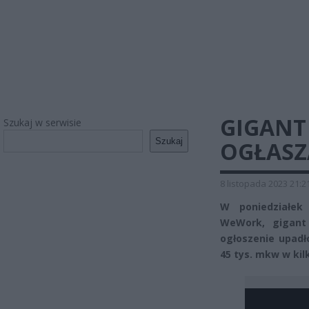
GIGANT
Szukaj w serwisie
Szukaj
OGŁASZ
8 listopada 2023 21:2
W poniedziałek
WeWork, gigant 
ogłoszenie upadł
45 tys. mkw w kil