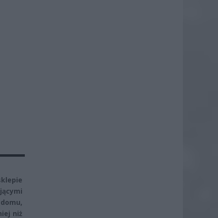
klepie
jącymi
 domu,
iej niż