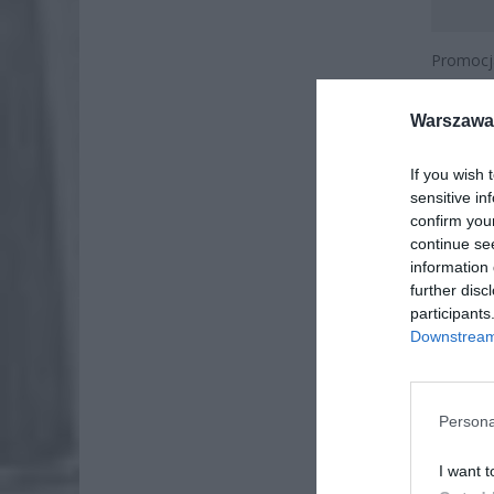
Promoc
wyczer
wirtualn
Warszawa 
If you wish 
sensitive in
confirm you
continue se
information 
further disc
participants
Downstream 
Persona
I want t