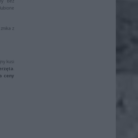
ny bez
lubione
 znika z
jny kusi
erzęta
.
da ceny