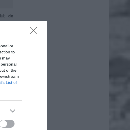
lub
do
ikają z
sonal or
ection to
ou may
 personal
out of the
 downstream
B’s List of