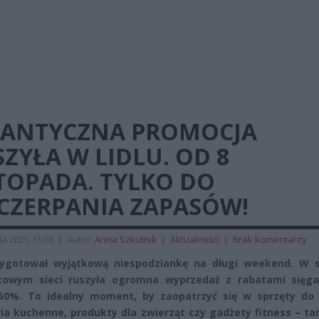
GANTYCZNA PROMOCJA
ZYŁA W LIDLU. OD 8
TOPADA. TYLKO DO
CZERPANIA ZAPASÓW!
da 2025 13:56
|
Autor:
Anna Szkutnik
|
Aktualności
|
Brak komentarzy
zygotował wyjątkową niespodziankę na długi weekend. W s
etowym sieci ruszyła ogromna wyprzedaż z rabatami sięga
50%. To idealny moment, by zaopatrzyć się w sprzęty do
ia kuchenne, produkty dla zwierząt czy gadżety fitness – tan