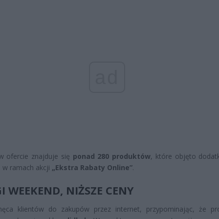
ad
w ofercie znajduje się
ponad 280 produktów
, które objęto doda
 w ramach akcji
„Ekstra Rabaty Online”
.
I WEEKEND, NIŻSZE CENY
chęca klientów do zakupów przez internet, przypominając, że p