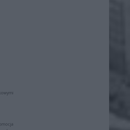
tkowymi
romocja