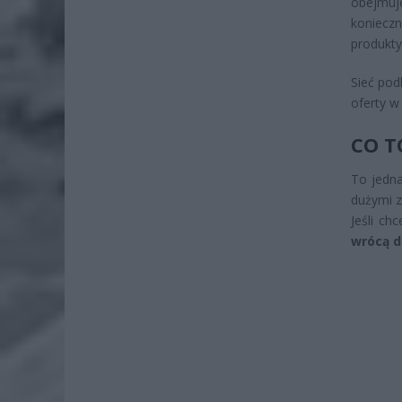
obejmuj
koniecz
produkty
Sieć pod
oferty w 
CO T
To jedna
dużymi 
Jeśli ch
wrócą 