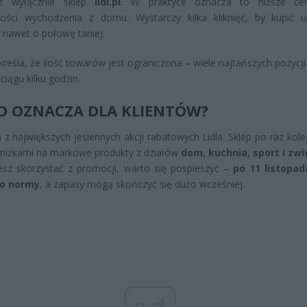
e wyłącznie sklep
lidl.pl
. W praktyce oznacza to niższe ce
ności wychodzenia z domu. Wystarczy kilka kliknięć, by kupić u
 nawet o połowę taniej.
kreśla, że ilość towarów jest ograniczona – wiele najtańszych pozycji
ciągu kilku godzin.
O OZNACZA DLA KLIENTÓW?
 z największych jesiennych akcji rabatowych Lidla. Sklep po raz kole
zniżkami na markowe produkty z działów
dom, kuchnia, sport i zwi
cesz skorzystać z promocji, warto się pospieszyć –
po 11 listopa
do normy
, a zapasy mogą skończyć się dużo wcześniej.