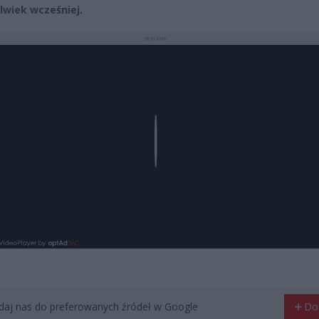
lwiek wcześniej.
REKLAMA
Play
aj nas do preferowanych źródeł w Google
Do