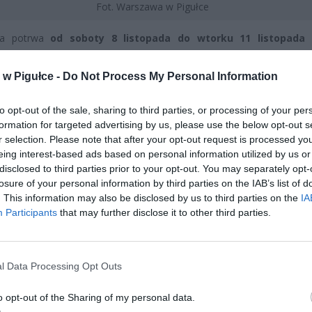
Fot. Warszawa w Pigułce
ja potrwa
od soboty 8 listopada do wtorku 11 listopada
pania zapasów
. Obejmuje setki artykułów, które błyskawicznie zn
ych półek.
w Pigułce -
Do Not Process My Personal Information
to opt-out of the sale, sharing to third parties, or processing of your per
formation for targeted advertising by us, please use the below opt-out s
r selection. Please note that after your opt-out request is processed y
eing interest-based ads based on personal information utilized by us or
disclosed to third parties prior to your opt-out. You may separately opt-
losure of your personal information by third parties on the IAB’s list of
ad
. This information may also be disclosed by us to third parties on the
IA
Participants
that may further disclose it to other third parties.
l Data Processing Opt Outs
o opt-out of the Sharing of my personal data.