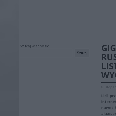
GI
Szukaj w serwisie
Szukaj
RUS
LIS
WY
8 listopa
Lidl pr
intern
nawet 
akcesor